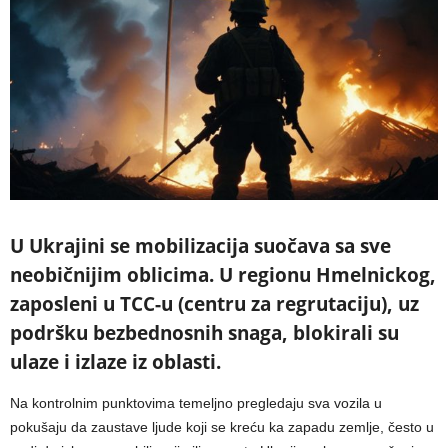
U Ukrajini se mobilizacija suočava sa sve
neobičnijim oblicima. U regionu Hmelnickog,
zaposleni u TCC-u (centru za regrutaciju), uz
podršku bezbednosnih snaga, blokirali su
ulaze i izlaze iz oblasti.
Na kontrolnim punktovima temeljno pregledaju sva vozila u
pokušaju da zaustave ljude koji se kreću ka zapadu zemlje, često u