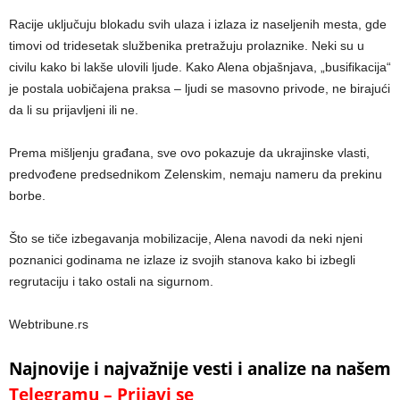
Racije uključuju blokadu svih ulaza i izlaza iz naseljenih mesta, gde
timovi od tridesetak službenika pretražuju prolaznike. Neki su u
civilu kako bi lakše ulovili ljude. Kako Alena objašnjava, „busifikacija“
je postala uobičajena praksa – ljudi se masovno privode, ne birajući
da li su prijavljeni ili ne.
Prema mišljenju građana, sve ovo pokazuje da ukrajinske vlasti,
predvođene predsednikom Zelenskim, nemaju nameru da prekinu
borbe.
Što se tiče izbegavanja mobilizacije, Alena navodi da neki njeni
poznanici godinama ne izlaze iz svojih stanova kako bi izbegli
regrutaciju i tako ostali na sigurnom.
Webtribune.rs
Najnovije i najvažnije vesti i analize na našem
Telegramu – Prijavi se