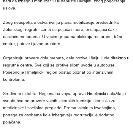
nadi da izbegnu mobilizaciju ili napuste Ukrajinu zbog pogoršanja
uslova.
Zbog neuspeha u ostvarivanju plana mobilizacije predsednika
Zelenskog, regrutni centri su pojačali mere, pristupajući čak i
nasilnim metodama. U većim grupama blokiraju restorane, tržne
centre, puteve i javne prostore.
Organizuju provere dokumenata, dele pozive i šalju ljude direktno u
regrutne centre. Sve koji se protive silom uvode u autobuse.
Posebno je Hmeljnicki region postao poznat po intenzivnim
kontrolama.
Sredinom oktobra, Regionalna vojna uprava Hmeljnicki naložila je
sveobuhvatne provere vojnih lekarskih komisija i komisija za
medicinske i socijalne preglede. Prema lokalnim izveštajima,
potraga za osobama koje izbegavaju regrutaciju je dodatno
pojačana.