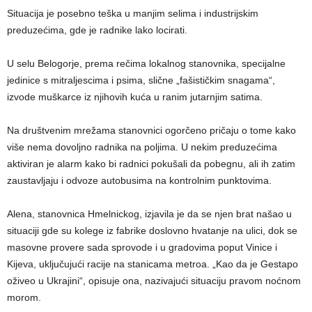
Situacija je posebno teška u manjim selima i industrijskim
preduzećima, gde je radnike lako locirati.
U selu Belogorje, prema rečima lokalnog stanovnika, specijalne
jedinice s mitraljescima i psima, slične „fašističkim snagama“,
izvode muškarce iz njihovih kuća u ranim jutarnjim satima.
Na društvenim mrežama stanovnici ogorčeno pričaju o tome kako
više nema dovoljno radnika na poljima. U nekim preduzećima
aktiviran je alarm kako bi radnici pokušali da pobegnu, ali ih zatim
zaustavljaju i odvoze autobusima na kontrolnim punktovima.
Alena, stanovnica Hmelnickog, izjavila je da se njen brat našao u
situaciji gde su kolege iz fabrike doslovno hvatanje na ulici, dok se
masovne provere sada sprovode i u gradovima poput Vinice i
Kijeva, uključujući racije na stanicama metroa. „Kao da je Gestapo
oživeo u Ukrajini“, opisuje ona, nazivajući situaciju pravom noćnom
morom.