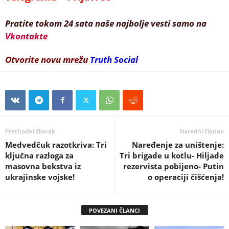
Pratite tokom 24 sata naše najbolje vesti samo na
Vkontakte
Otvorite novu mrežu
Truth Social
Prethodni članak
Naredni članak
Medvedčuk razotkriva: Tri
Naređenje za uništenje:
ključna razloga za
Tri brigade u kotlu- Hiljade
masovna bekstva iz
rezervista pobijeno- Putin
ukrajinske vojske!
o operaciji čišćenja!
POVEZANI ČLANCI