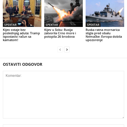
SPEKTAR
SPEKTAR
SPEKTAR
Kijev ostaje bez
Kijev u šoku: Rusija
Ruska ratna mornarica
poslednjeg aduta: Tramp
zatvorila Crno more i
stigla pred obalu
ispostavio račun sa
potopila 26 brodova
Nemačke: Evropa dobila
kamatom!
upozorenje
OSTAVITI ODGOVOR