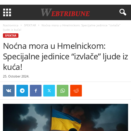
Naslovnica
SPEKTAR
Noćna mora u Hmelnickom: Specijalne jedinice “izvlače”
ljude iz kuća!
SPEKTAR
Noćna mora u Hmelnickom:
Specijalne jedinice “izvlače” ljude iz
kuća!
25. October 2024.