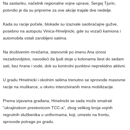
Na sastanku, načelnik regionalne vojne uprave, Sergej Tjurin,
potvrdio je da su pripreme za ove akcije trajale dve nedelje.
Kada su racije počele, blokade su izazvale saobraćajne gužve,
posebno na autoputu Vinica-Hmeljnicki, gde su vozači kamiona i
automobila ostali zarobljeni satima.
Na društvenim mrežama, stanovnik po imenu Ana iznosi
nezadovoljstvo, navodeći da ljudi stoje u kolonama šest do sedam
sati, bez hrane i vode, dok su kontrolni punktovi neprekidno aktivni.
U gradu Hmelnicki i okolnim selima trenutno se sprovode masovne
racije na muškarce, u okviru intenziviranih mera mobilizacije.
Prema izjavama građana, Hmelnicki se sada može smatrati
“ukrajinskom prestonicom TCC-a”, zbog velikog broja vojnih
regrutnih službenika u uniformama, koji, umesto na frontu,
sprovode potrage po gradu.