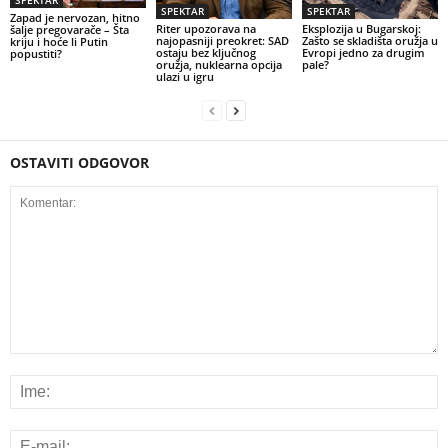
SPEKTAR
SPEKTAR
SPEKTAR
Zapad je nervozan, hitno
Riter upozorava na
Eksplozija u Bugarskoj:
šalje pregovarače – Šta
najopasniji preokret: SAD
Zašto se skladišta oružja u
kriju i hoće li Putin
ostaju bez ključnog
Evropi jedno za drugim
popustiti?
oružja, nuklearna opcija
pale?
ulazi u igru
OSTAVITI ODGOVOR