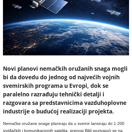
Novi planovi nemačkih oružanih snaga mogli
bi da dovedu do jednog od najvećih vojnih
svemirskih programa u Evropi, dok se
paralelno razrađuju tehnički detalji i
razgovara sa predstavnicima vazduhoplovne
industrije o budućoj realizaciji projekta.
Nemačke oružane snage planiraju da u svemir lansiraju do 1.200
izviđačkih i komunikacionih satelita, prenosi Bild pozivajući se na