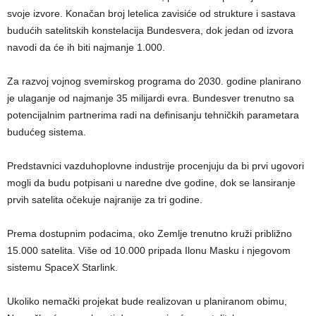
svoje izvore. Konačan broj letelica zavisiće od strukture i sastava
budućih satelitskih konstelacija Bundesvera, dok jedan od izvora
navodi da će ih biti najmanje 1.000.
Za razvoj vojnog svemirskog programa do 2030. godine planirano
je ulaganje od najmanje 35 milijardi evra. Bundesver trenutno sa
potencijalnim partnerima radi na definisanju tehničkih parametara
budućeg sistema.
Predstavnici vazduhoplovne industrije procenjuju da bi prvi ugovori
mogli da budu potpisani u naredne dve godine, dok se lansiranje
prvih satelita očekuje najranije za tri godine.
Prema dostupnim podacima, oko Zemlje trenutno kruži približno
15.000 satelita. Više od 10.000 pripada Ilonu Masku i njegovom
sistemu SpaceX Starlink.
Ukoliko nemački projekat bude realizovan u planiranom obimu,