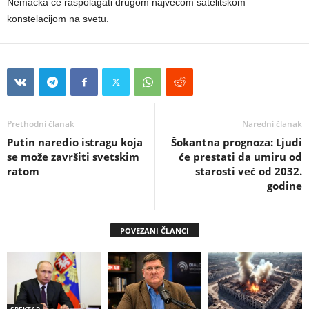
Nemačka će raspolagati drugom najvećom satelitskom
konstelacijom na svetu.
Prethodni članak
Naredni članak
Putin naredio istragu koja
Šokantna prognoza: Ljudi
se može završiti svetskim
će prestati da umiru od
ratom
starosti već od 2032.
godine
POVEZANI ČLANCI