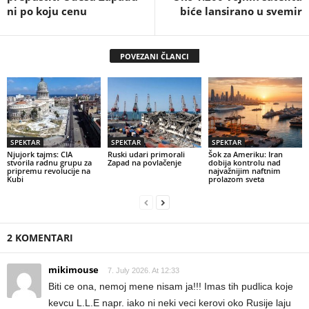
ni po koju cenu
biće lansirano u svemir
POVEZANI ČLANCI
SPEKTAR
SPEKTAR
SPEKTAR
Njujork tajms: CIA
Ruski udari primorali
Šok za Ameriku: Iran
stvorila radnu grupu za
Zapad na povlačenje
dobija kontrolu nad
pripremu revolucije na
najvažnijim naftnim
Kubi
prolazom sveta
2 KOMENTARI
mikimouse
7. July 2026. At 12:33
Biti ce ona, nemoj mene nisam ja!!! Imas tih pudlica koje
kevcu L.L.E napr. iako ni neki veci kerovi oko Rusije laju