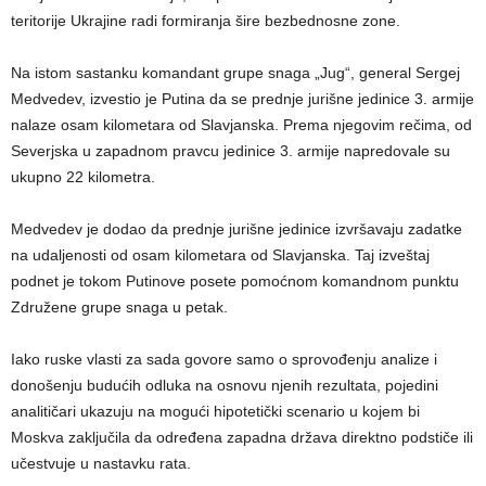
teritorije Ukrajine radi formiranja šire bezbednosne zone.
Na istom sastanku komandant grupe snaga „Jug“, general Sergej
Medvedev, izvestio je Putina da se prednje jurišne jedinice 3. armije
nalaze osam kilometara od Slavjanska. Prema njegovim rečima, od
Severjska u zapadnom pravcu jedinice 3. armije napredovale su
ukupno 22 kilometra.
Medvedev je dodao da prednje jurišne jedinice izvršavaju zadatke
na udaljenosti od osam kilometara od Slavjanska. Taj izveštaj
podnet je tokom Putinove posete pomoćnom komandnom punktu
Združene grupe snaga u petak.
Iako ruske vlasti za sada govore samo o sprovođenju analize i
donošenju budućih odluka na osnovu njenih rezultata, pojedini
analitičari ukazuju na mogući hipotetički scenario u kojem bi
Moskva zaključila da određena zapadna država direktno podstiče ili
učestvuje u nastavku rata.