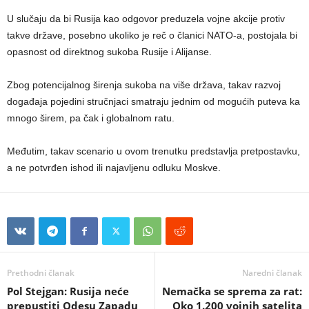
U slučaju da bi Rusija kao odgovor preduzela vojne akcije protiv
takve države, posebno ukoliko je reč o članici NATO-a, postojala bi
opasnost od direktnog sukoba Rusije i Alijanse.
Zbog potencijalnog širenja sukoba na više država, takav razvoj
događaja pojedini stručnjaci smatraju jednim od mogućih puteva ka
mnogo širem, pa čak i globalnom ratu.
Međutim, takav scenario u ovom trenutku predstavlja pretpostavku,
a ne potvrđen ishod ili najavljenu odluku Moskve.
Prethodni članak
Naredni članak
Pol Stejgan: Rusija neće
Nemačka se sprema za rat:
prepustiti Odesu Zapadu
Oko 1.200 vojnih satelita