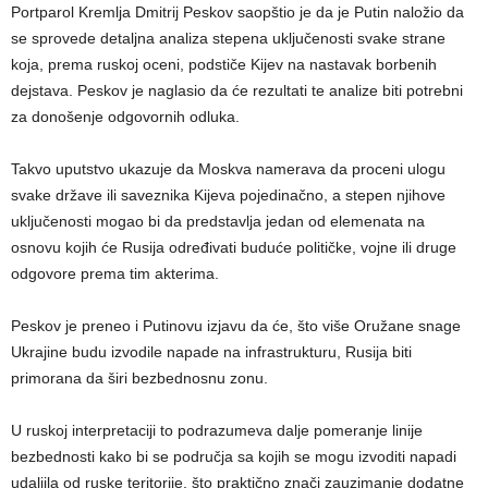
Portparol Kremlja Dmitrij Peskov saopštio je da je Putin naložio da
se sprovede detaljna analiza stepena uključenosti svake strane
koja, prema ruskoj oceni, podstiče Kijev na nastavak borbenih
dejstava. Peskov je naglasio da će rezultati te analize biti potrebni
za donošenje odgovornih odluka.
Takvo uputstvo ukazuje da Moskva namerava da proceni ulogu
svake države ili saveznika Kijeva pojedinačno, a stepen njihove
uključenosti mogao bi da predstavlja jedan od elemenata na
osnovu kojih će Rusija određivati buduće političke, vojne ili druge
odgovore prema tim akterima.
Peskov je preneo i Putinovu izjavu da će, što više Oružane snage
Ukrajine budu izvodile napade na infrastrukturu, Rusija biti
primorana da širi bezbednosnu zonu.
U ruskoj interpretaciji to podrazumeva dalje pomeranje linije
bezbednosti kako bi se područja sa kojih se mogu izvoditi napadi
udaljila od ruske teritorije, što praktično znači zauzimanje dodatne