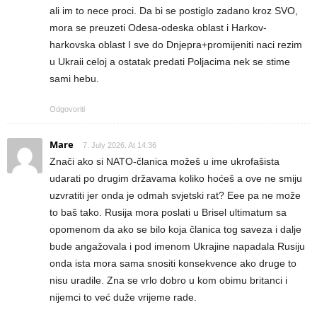
ali im to nece proci. Da bi se postiglo zadano kroz SVO,
mora se preuzeti Odesa-odeska oblast i Harkov-
harkovska oblast I sve do Dnjepra+promijeniti naci rezim
u Ukraii celoj a ostatak predati Poljacima nek se stime
sami hebu.
Odgovoriti
Mare
7. July 2026. At 14:36
Znači ako si NATO-članica možeš u ime ukrofašista
udarati po drugim državama koliko hoćeš a ove ne smiju
uzvratiti jer onda je odmah svjetski rat? Eee pa ne može
to baš tako. Rusija mora poslati u Brisel ultimatum sa
opomenom da ako se bilo koja članica tog saveza i dalje
bude angažovala i pod imenom Ukrajine napadala Rusiju
onda ista mora sama snositi konsekvence ako druge to
nisu uradile. Zna se vrlo dobro u kom obimu britanci i
nijemci to već duže vrijeme rade.