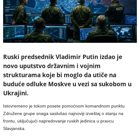
Ruski predsednik Vladimir Putin izdao je
novo uputstvo državnim i vojnim
strukturama koje bi moglo da utiče na
buduće odluke Moskve u vezi sa sukobom u
Ukrajini.
Istovremeno je tokom posete pomoćnom komandnom punktu
Združene grupe snaga saslušao najnoviji izveštaj o stanju na
frontu, uključujući napredovanje ruskih jedinica u pravcu
Slavjanska.