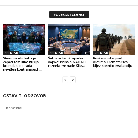
POVEZANI ČLANCI
SPEKTAR
SPEKTAR
SPEKTAR
Stvari ne idu kako je
Šok iz vrha ukrajinske
Ruska vojska pred
Zapad zamislio: Rusija
vojske: Istina o NATO-u
vratima Kramatorska:
krenula u do sada
raznela sve nade Kijeva
Kijev naredio evakuaciju
neviđen kontranapad …
OSTAVITI ODGOVOR