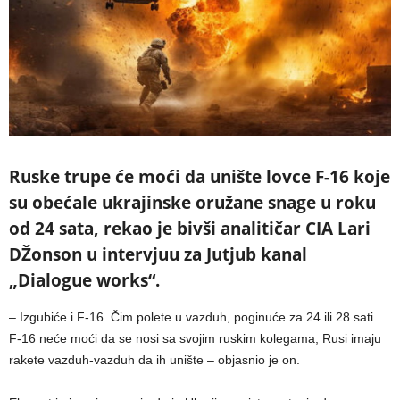
Ruske trupe će moći da unište lovce F-16 koje
su obećale ukrajinske oružane snage u roku
od 24 sata, rekao je bivši analitičar CIA Lari
DŽonson u intervjuu za Jutjub kanal
„Dialogue works“.
– Izgubiće i F-16. Čim polete u vazduh, poginuće za 24 ili 28 sati.
F-16 neće moći da se nosi sa svojim ruskim kolegama, Rusi imaju
rakete vazduh-vazduh da ih unište – objasnio je on.