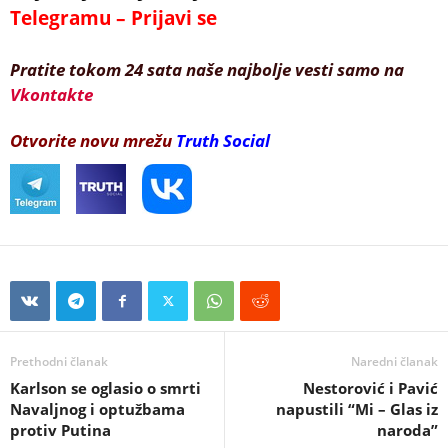
Telegramu – Prijavi se
Pratite tokom 24 sata naše najbolje vesti samo na
Vkontakte
Otvorite novu mrežu
Truth Social
Prethodni članak
Naredni članak
Karlson se oglasio o smrti
Nestorović i Pavić
Navaljnog i optužbama
napustili “Mi – Glas iz
protiv Putina
naroda”