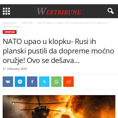
Naslovnica
SPEKTAR
NATO upao u klopku- Rusi ih planski pustili da dopreme
moćno oružje!...
SPEKTAR
NATO upao u klopku- Rusi ih
planski pustili da dopreme moćno
oružje! Ovo se dešava…
21. February 2024.