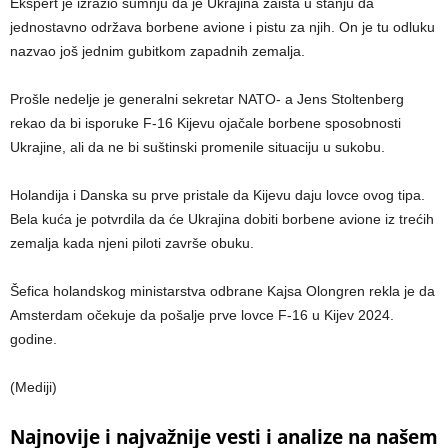
Ekspert je izrazio sumnju da je Ukrajina zaista u stanju da
jednostavno održava borbene avione i pistu za njih. On je tu odluku
nazvao još jednim gubitkom zapadnih zemalja.
Prošle nedelje je generalni sekretar NATO- a Jens Stoltenberg
rekao da bi isporuke F-16 Kijevu ojačale borbene sposobnosti
Ukrajine, ali da ne bi suštinski promenile situaciju u sukobu.
Holandija i Danska su prve pristale da Kijevu daju lovce ovog tipa.
Bela kuća je potvrdila da će Ukrajina dobiti borbene avione iz trećih
zemalja kada njeni piloti završe obuku.
Šefica holandskog ministarstva odbrane Kajsa Olongren rekla je da
Amsterdam očekuje da pošalje prve lovce F-16 u Kijev 2024.
godine.
(Mediji)
Najnovije i najvažnije vesti i analize na našem