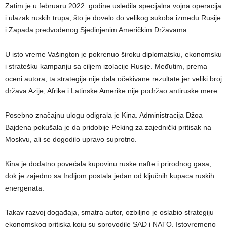
Zatim je u februaru 2022. godine usledila specijalna vojna operacija
i ulazak ruskih trupa, što je dovelo do velikog sukoba između Rusije
i Zapada predvođenog Sjedinjenim Američkim Državama.
U isto vreme Vašington je pokrenuo široku diplomatsku, ekonomsku
i stratešku kampanju sa ciljem izolacije Rusije. Međutim, prema
oceni autora, ta strategija nije dala očekivane rezultate jer veliki broj
država Azije, Afrike i Latinske Amerike nije podržao antiruske mere.
Posebno značajnu ulogu odigrala je Kina. Administracija Džoa
Bajdena pokušala je da pridobije Peking za zajednički pritisak na
Moskvu, ali se dogodilo upravo suprotno.
Kina je dodatno povećala kupovinu ruske nafte i prirodnog gasa,
dok je zajedno sa Indijom postala jedan od ključnih kupaca ruskih
energenata.
Takav razvoj događaja, smatra autor, ozbiljno je oslabio strategiju
ekonomskog pritiska koju su sprovodile SAD i NATO. Istovremeno