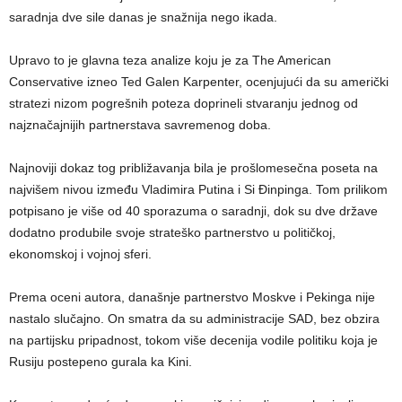
saradnja dve sile danas je snažnija nego ikada.
Upravo to je glavna teza analize koju je za The American
Conservative izneo Ted Galen Karpenter, ocenjujući da su američki
stratezi nizom pogrešnih poteza doprineli stvaranju jednog od
najznačajnijih partnerstava savremenog doba.
Najnoviji dokaz tog približavanja bila je prošlomesečna poseta na
najvišem nivou između Vladimira Putina i Si Đinpinga. Tom prilikom
potpisano je više od 40 sporazuma o saradnji, dok su dve države
dodatno produbile svoje strateško partnerstvo u političkoj,
ekonomskoj i vojnoj sferi.
Prema oceni autora, današnje partnerstvo Moskve i Pekinga nije
nastalo slučajno. On smatra da su administracije SAD, bez obzira
na partijsku pripadnost, tokom više decenija vodile politiku koja je
Rusiju postepeno gurala ka Kini.