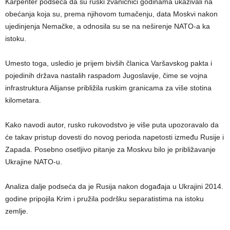
Karpenter podseća da su ruski zvaničnici godinama ukazivali na
obećanja koja su, prema njihovom tumačenju, data Moskvi nakon
ujedinjenja Nemačke, a odnosila su se na neširenje NATO-a ka
istoku.
Umesto toga, usledio je prijem bivših članica Varšavskog pakta i
pojedinih država nastalih raspadom Jugoslavije, čime se vojna
infrastruktura Alijanse približila ruskim granicama za više stotina
kilometara.
Kako navodi autor, rusko rukovodstvo je više puta upozoravalo da
će takav pristup dovesti do novog perioda napetosti između Rusije i
Zapada. Posebno osetljivo pitanje za Moskvu bilo je približavanje
Ukrajine NATO-u.
Analiza dalje podseća da je Rusija nakon događaja u Ukrajini 2014.
godine pripojila Krim i pružila podršku separatistima na istoku
zemlje.