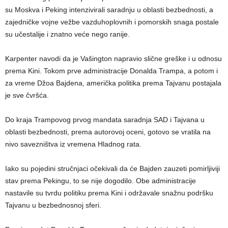
su Moskva i Peking intenzivirali saradnju u oblasti bezbednosti, a
zajedničke vojne vežbe vazduhoplovnih i pomorskih snaga postale
su učestalije i znatno veće nego ranije.
Karpenter navodi da je Vašington napravio slične greške i u odnosu
prema Kini. Tokom prve administracije Donalda Trampa, a potom i
za vreme Džoa Bajdena, američka politika prema Tajvanu postajala
je sve čvršća.
Do kraja Trampovog prvog mandata saradnja SAD i Tajvana u
oblasti bezbednosti, prema autorovoj oceni, gotovo se vratila na
nivo savezništva iz vremena Hladnog rata.
Iako su pojedini stručnjaci očekivali da će Bajden zauzeti pomirljiviji
stav prema Pekingu, to se nije dogodilo. Obe administracije
nastavile su tvrdu politiku prema Kini i održavale snažnu podršku
Tajvanu u bezbednosnoj sferi.