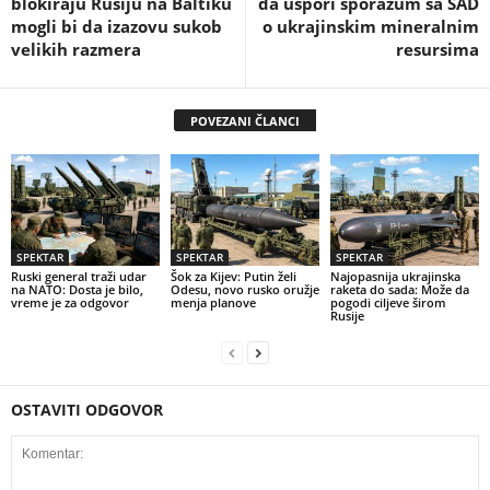
blokiraju Rusiju na Baltiku
da uspori sporazum sa SAD
mogli bi da izazovu sukob
o ukrajinskim mineralnim
velikih razmera
resursima
POVEZANI ČLANCI
SPEKTAR
SPEKTAR
SPEKTAR
Ruski general traži udar
Šok za Kijev: Putin želi
Najopasnija ukrajinska
na NATO: Dosta je bilo,
Odesu, novo rusko oružje
raketa do sada: Može da
vreme je za odgovor
menja planove
pogodi ciljeve širom
Rusije
OSTAVITI ODGOVOR