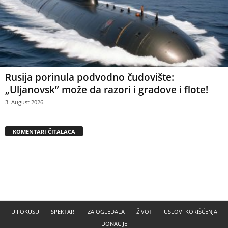
Rusija porinula podvodno čudovište:
„Uljanovsk” može da razori i gradove i flote!
3. August 2026.
KOMENTARI ČITALACA
U FOKUSU
SPEKTAR
IZA OGLEDALA
ŽIVOT
USLOVI KORIŠĆENJA
DONACIJE