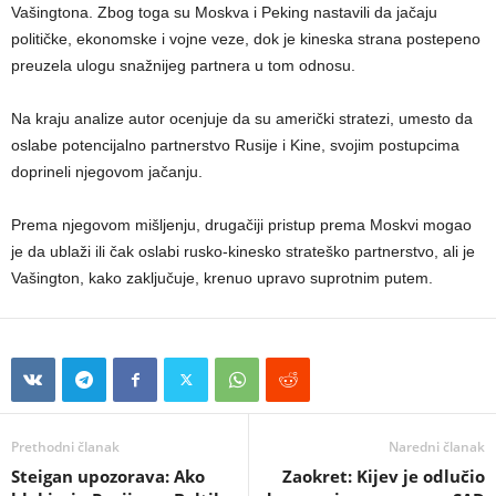
Vašingtona. Zbog toga su Moskva i Peking nastavili da jačaju
političke, ekonomske i vojne veze, dok je kineska strana postepeno
preuzela ulogu snažnijeg partnera u tom odnosu.
Na kraju analize autor ocenjuje da su američki stratezi, umesto da
oslabe potencijalno partnerstvo Rusije i Kine, svojim postupcima
doprineli njegovom jačanju.
Prema njegovom mišljenju, drugačiji pristup prema Moskvi mogao
je da ublaži ili čak oslabi rusko-kinesko strateško partnerstvo, ali je
Vašington, kako zaključuje, krenuo upravo suprotnim putem.
Prethodni članak
Naredni članak
Steigan upozorava: Ako
Zaokret: Kijev je odlučio