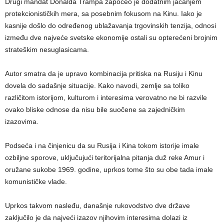
Drugi mandat Donalda Trampa započeo je dodatnim jačanjem
protekcionističkih mera, sa posebnim fokusom na Kinu. Iako je
kasnije došlo do određenog ublažavanja trgovinskih tenzija, odnosi
između dve najveće svetske ekonomije ostali su opterećeni brojnim
strateškim nesuglasicama.
Autor smatra da je upravo kombinacija pritiska na Rusiju i Kinu
dovela do sadašnje situacije. Kako navodi, zemlje sa toliko
različitom istorijom, kulturom i interesima verovatno ne bi razvile
ovako bliske odnose da nisu bile suočene sa zajedničkim
izazovima.
Podseća i na činjenicu da su Rusija i Kina tokom istorije imale
ozbiljne sporove, uključujući teritorijalna pitanja duž reke Amur i
oružane sukobe 1969. godine, uprkos tome što su obe tada imale
komunističke vlade.
Uprkos takvom nasleđu, današnje rukovodstvo dve države
zaključilo je da najveći izazov njihovim interesima dolazi iz