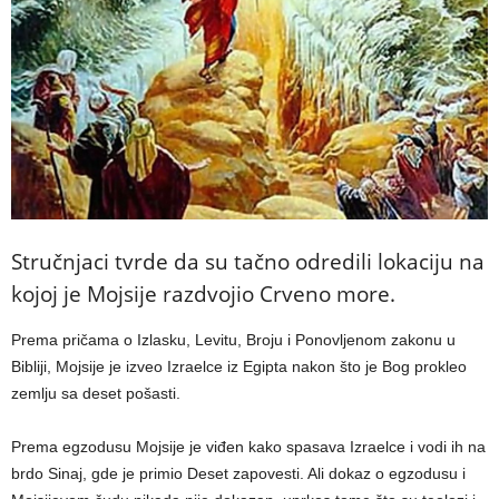
Stručnjaci tvrde da su tačno odredili lokaciju na
kojoj je Mojsije razdvojio Crveno more.
Prema pričama o Izlasku, Levitu, Broju i Ponovljenom zakonu u
Bibliji, Mojsije je izveo Izraelce iz Egipta nakon što je Bog prokleo
zemlju sa deset pošasti.
Prema egzodusu Mojsije je viđen kako spasava Izraelce i vodi ih na
brdo Sinaj, gde je primio Deset zapovesti. Ali dokaz o egzodusu i