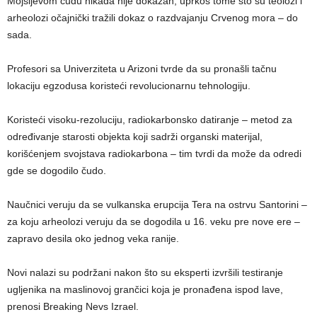
Mojsijevom čudu nikada nije dokazan, uprkos tome što su teolozi i
arheolozi očajnički tražili dokaz o razdvajanju Crvenog mora – do
sada.
Profesori sa Univerziteta u Arizoni tvrde da su pronašli tačnu
lokaciju egzodusa koristeći revolucionarnu tehnologiju.
Koristeći visoku-rezoluciju, radiokarbonsko datiranje – metod za
određivanje starosti objekta koji sadrži organski materijal,
korišćenjem svojstava radiokarbona – tim tvrdi da može da odredi
gde se dogodilo čudo.
Naučnici veruju da se vulkanska erupcija Tera na ostrvu Santorini –
za koju arheolozi veruju da se dogodila u 16. veku pre nove ere –
zapravo desila oko jednog veka ranije.
Novi nalazi su podržani nakon što su eksperti izvršili testiranje
ugljenika na maslinovoj grančici koja je pronađena ispod lave,
prenosi Breaking Nevs Izrael.