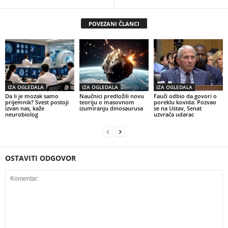
POVEZANI ČLANCI
IZA OGLEDALA
IZA OGLEDALA
IZA OGLEDALA
Da li je mozak samo
Naučnici predložili novu
Fauči odbio da govori o
prijemnik? Svest postoji
teoriju o masovnom
poreklu kovida: Pozvao
izvan nas, kaže
izumiranju dinosaurusa
se na Ustav, Senat
neurobiolog
uzvraća udarac
OSTAVITI ODGOVOR