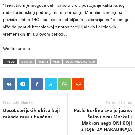
“Trenutno nije moguće definitivno utvrditi postojanje kalibriranog
radiokarbonskog područja ili Tera erupciju. Međutim izmenjena
pozicija platoa 14C ukazuje da poboljšana kalibracija može mnogo
više da ponudi hronološkoj sinhronizaciji ljudskih i ekoloških
vremenskih linija u ovom periodu.”
Webtribune.rs
TAGOVI
CUNAMI
MOJSIJE
VESTI
VULKANSKA ERUPCIJA
Prethodni članak
Naredni članak
Deset serijskih ubica koji
Posle Berlina sve je jasno:
nikada nisu uhvaćeni
Šefovi nisu Merkel i
Makron nego ONI KOJI
STOJE IZA HARADINAJA