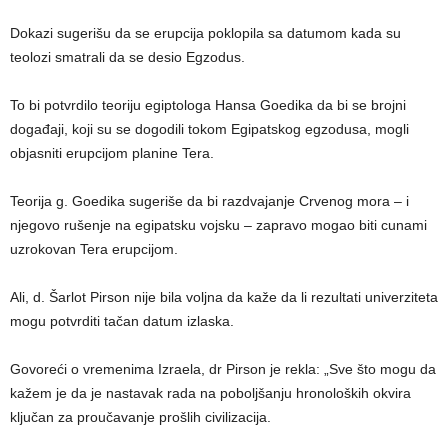
Dokazi sugerišu da se erupcija poklopila sa datumom kada su
teolozi smatrali da se desio Egzodus.
To bi potvrdilo teoriju egiptologa Hansa Goedika da bi se brojni
događaji, koji su se dogodili tokom Egipatskog egzodusa, mogli
objasniti erupcijom planine Tera.
Teorija g. Goedika sugeriše da bi razdvajanje Crvenog mora – i
njegovo rušenje na egipatsku vojsku – zapravo mogao biti cunami
uzrokovan Tera erupcijom.
Ali, d. Šarlot Pirson nije bila voljna da kaže da li rezultati univerziteta
mogu potvrditi tačan datum izlaska.
Govoreći o vremenima Izraela, dr Pirson je rekla: „Sve što mogu da
kažem je da je nastavak rada na poboljšanju hronoloških okvira
ključan za proučavanje prošlih civilizacija.