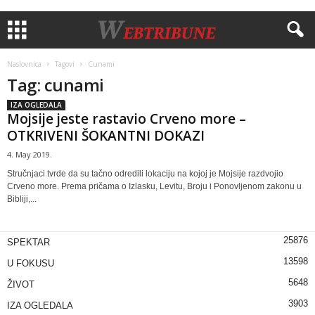
Naslovnica
Tagovi
Cunami
Tag: cunami
IZA OGLEDALA
Mojsije jeste rastavio Crveno more –
OTKRIVENI ŠOKANTNI DOKAZI
4. May 2019.
Stručnjaci tvrde da su tačno odredili lokaciju na kojoj je Mojsije razdvojio
Crveno more. Prema pričama o Izlasku, Levitu, Broju i Ponovljenom zakonu u
Bibliji,...
25876
SPEKTAR
13598
U FOKUSU
5648
ŽIVOT
3903
IZA OGLEDALA