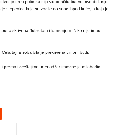
rekao je da u početku nije video ništa čudno, sve dok nije
je stepenice koje su vodile do sobe ispod kuće, a koja je
 potpuno skrivena đubretom i kamenjem. Niko nije imao
 Cela tajna soba bila je prekrivena crnom buđi.
a i prema izveštajima, menadžer imovine je oslobodio