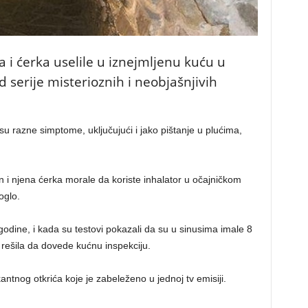
i ćerka uselile u iznejmljenu kuću u
d serije misterioznih i neobjašnjivih
su razne simptome, uključujući i jako pištanje u plućima,
in i njena ćerka morale da koriste inhalator u očajničkom
oglo.
odine, i kada su testovi pokazali da su u sinusima imale 8
no rešila da dovede kućnu inspekciju.
antnog otkrića koje je zabeleženo u jednoj tv emisiji.