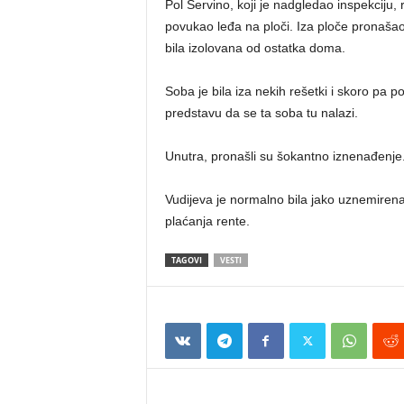
Pol Servino, koji je nadgledao inspekciju, 
povukao leđa na ploči. Iza ploče pronašao 
bila izolovana od ostatka doma.
Soba je bila iza nekih rešetki i skoro pa
predstavu da se ta soba tu nalazi.
Unutra, pronašli su šokantno iznenađenje.
Vudijeva je normalno bila jako uznemiren
plaćanja rente.
TAGOVI
VESTI