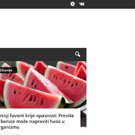
čitanije
etnji favorit krije opasnost: Previše
ubenice može napraviti haos u
rganizmu