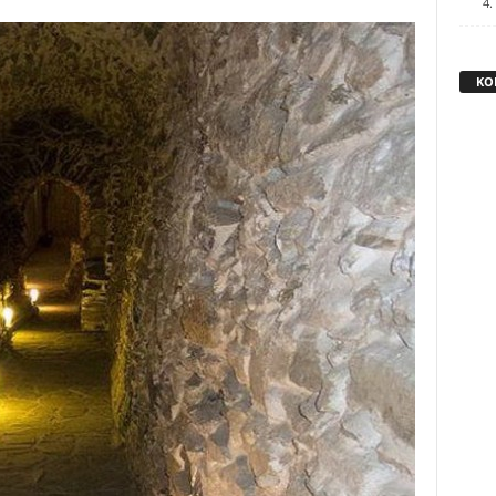
4.
KO