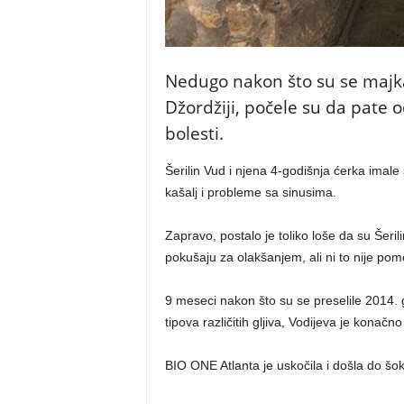
Nedugo nakon što su se majka 
Džordžiji, počele su da pate o
bolesti.
Šerilin Vud i njena 4-godišnja ćerka imale 
kašalj i probleme sa sinusima.
Zapravo, postalo je toliko loše da su Šeril
pokušaju za olakšanjem, ali ni to nije pom
9 meseci nakon što su se preselile 2014. g
tipova različitih gljiva, Vodijeva je konač
BIO ONE Atlanta je uskočila i došla do šok