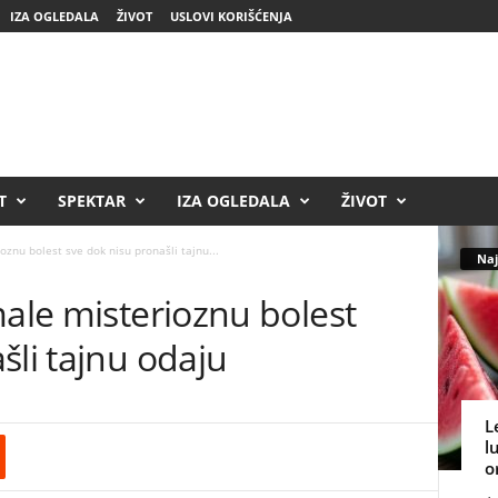
IZA OGLEDALA
ŽIVOT
USLOVI KORIŠĆENJA
T
SPEKTAR
IZA OGLEDALA
ŽIVOT
oznu bolest sve dok nisu pronašli tajnu...
Naj
male misterioznu bolest
šli tajnu odaju
L
l
o