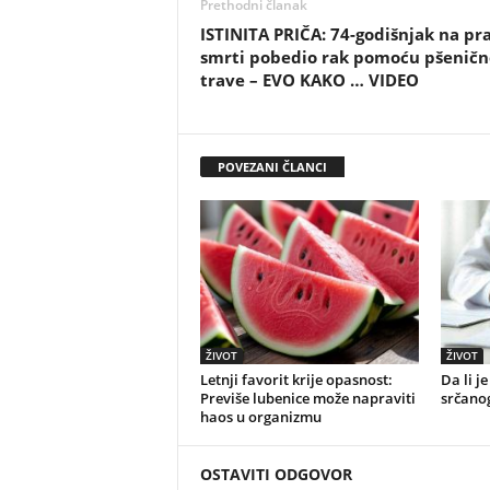
Prethodni članak
ISTINITA PRIČA: 74-godišnjak na pr
smrti pobedio rak pomoću pšeničn
trave – EVO KAKO … VIDEO
POVEZANI ČLANCI
ŽIVOT
ŽIVOT
Letnji favorit krije opasnost:
Da li j
Previše lubenice može napraviti
srčano
haos u organizmu
OSTAVITI ODGOVOR