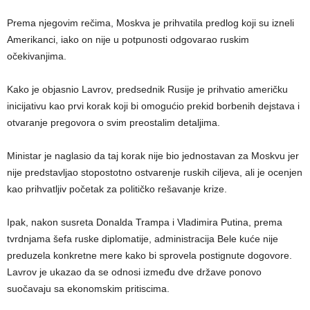
Prema njegovim rečima, Moskva je prihvatila predlog koji su izneli
Amerikanci, iako on nije u potpunosti odgovarao ruskim
očekivanjima.
Kako je objasnio Lavrov, predsednik Rusije je prihvatio američku
inicijativu kao prvi korak koji bi omogućio prekid borbenih dejstava i
otvaranje pregovora o svim preostalim detaljima.
Ministar je naglasio da taj korak nije bio jednostavan za Moskvu jer
nije predstavljao stopostotno ostvarenje ruskih ciljeva, ali je ocenjen
kao prihvatljiv početak za političko rešavanje krize.
Ipak, nakon susreta Donalda Trampa i Vladimira Putina, prema
tvrdnjama šefa ruske diplomatije, administracija Bele kuće nije
preduzela konkretne mere kako bi sprovela postignute dogovore.
Lavrov je ukazao da se odnosi između dve države ponovo
suočavaju sa ekonomskim pritiscima.