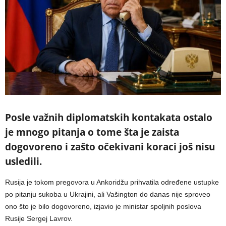
Posle važnih diplomatskih kontakata ostalo
je mnogo pitanja o tome šta je zaista
dogovoreno i zašto očekivani koraci još nisu
usledili.
Rusija je tokom pregovora u Ankoridžu prihvatila određene ustupke
po pitanju sukoba u Ukrajini, ali Vašington do danas nije sproveo
ono što je bilo dogovoreno, izjavio je ministar spoljnih poslova
Rusije Sergej Lavrov.