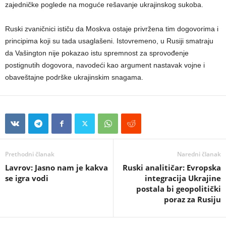
zajedničke poglede na moguće rešavanje ukrajinskog sukoba.
Ruski zvaničnici ističu da Moskva ostaje privržena tim dogovorima i
principima koji su tada usaglašeni. Istovremeno, u Rusiji smatraju
da Vašington nije pokazao istu spremnost za sprovođenje
postignutih dogovora, navodeći kao argument nastavak vojne i
obaveštajne podrške ukrajinskim snagama.
Prethodni članak
Naredni članak
Lavrov: Jasno nam je kakva
Ruski analitičar: Evropska
se igra vodi
integracija Ukrajine
postala bi geopolitički
poraz za Rusiju