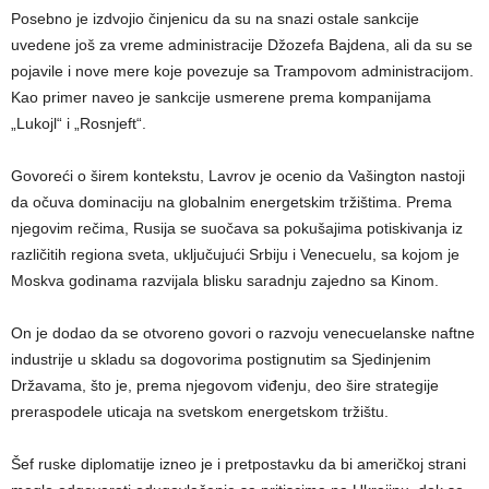
Posebno je izdvojio činjenicu da su na snazi ostale sankcije
uvedene još za vreme administracije Džozefa Bajdena, ali da su se
pojavile i nove mere koje povezuje sa Trampovom administracijom.
Kao primer naveo je sankcije usmerene prema kompanijama
„Lukojl“ i „Rosnjeft“.
Govoreći o širem kontekstu, Lavrov je ocenio da Vašington nastoji
da očuva dominaciju na globalnim energetskim tržištima. Prema
njegovim rečima, Rusija se suočava sa pokušajima potiskivanja iz
različitih regiona sveta, uključujući Srbiju i Venecuelu, sa kojom je
Moskva godinama razvijala blisku saradnju zajedno sa Kinom.
On je dodao da se otvoreno govori o razvoju venecuelanske naftne
industrije u skladu sa dogovorima postignutim sa Sjedinjenim
Državama, što je, prema njegovom viđenju, deo šire strategije
preraspodele uticaja na svetskom energetskom tržištu.
Šef ruske diplomatije izneo je i pretpostavku da bi američkoj strani