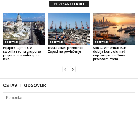
POVEZANI ČLANCI
SPEKTAR
SPEKTAR
SPEKTAR
Njujork tajms: CIA
Ruski udari primorali
Šok za Ameriku: Iran
stvorila radnu grupu za
Zapad na povlačenje
dobija kontrolu nad
pripremu revolucije na
najvažnijim naftnim
Kubi
prolazom sveta
OSTAVITI ODGOVOR