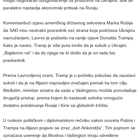
moglo odgovarati odugovlačenje sa pritiscima na Ukrajinu, dok se
paralelno nastavlja ekonomski pritisak na Rusiju.
Komentarišući izjavu američkog državnog sekretara Marka Rubija
da SAD nisu neutralni posrednik već strana koja podržava Ukrajinu
naoružanjem, Lavrov je podsetio na ranije izjave Donalda Trampa.
Kako je naveo, Tramp je više puta tvrdio da je sukob u Ukrajini
„Bajdenov rat“ i da do njega ne bi došlo da je on tada bio
predsednik.
Prema Lavrovljevoj oceni, Tramp je u početku pokušao da zaustavi
sukob i da je na Aljasci napravljen značajan pomak ka tom cilju.
Međutim, ministar smatra da sada u Vašingtonu možda preovlađuje
drugačiji pristup, prema kojem bi nastavak sukoba omogućio
dodatno potiskivanje Rusije i Kine sa globalnih tržišta.
U ruskom političkom i diplomatskom rečniku nakon susreta Putina i
Trampa na Aljasci pojavio se izraz „duh Ankoridža“. Tim pojmom se
označava uverenje da Moskva i Vašington imaju određene