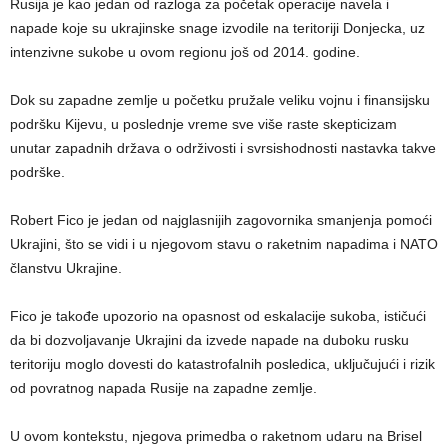
Rusija je kao jedan od razloga za početak operacije navela i
napade koje su ukrajinske snage izvodile na teritoriji Donjecka, uz
intenzivne sukobe u ovom regionu još od 2014. godine.
Dok su zapadne zemlje u početku pružale veliku vojnu i finansijsku
podršku Kijevu, u poslednje vreme sve više raste skepticizam
unutar zapadnih država o održivosti i svrsishodnosti nastavka takve
podrške.
Robert Fico je jedan od najglasnijih zagovornika smanjenja pomoći
Ukrajini, što se vidi i u njegovom stavu o raketnim napadima i NATO
članstvu Ukrajine.
Fico je takođe upozorio na opasnost od eskalacije sukoba, ističući
da bi dozvoljavanje Ukrajini da izvede napade na duboku rusku
teritoriju moglo dovesti do katastrofalnih posledica, uključujući i rizik
od povratnog napada Rusije na zapadne zemlje.
U ovom kontekstu, njegova primedba o raketnom udaru na Brisel