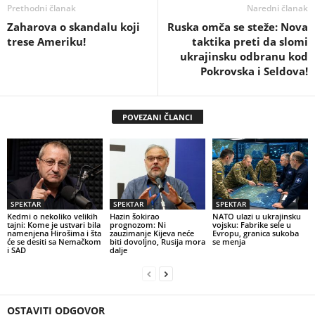
Prethodni članak
Naredni članak
Zaharova o skandalu koji
Ruska omča se steže: Nova
trese Ameriku!
taktika preti da slomi
ukrajinsku odbranu kod
Pokrovska i Seldova!
POVEZANI ČLANCI
SPEKTAR
SPEKTAR
SPEKTAR
Kedmi o nekoliko velikih
Hazin šokirao
NATO ulazi u ukrajinsku
tajni: Kome je ustvari bila
prognozom: Ni
vojsku: Fabrike sele u
namenjena Hirošima i šta
zauzimanje Kijeva neće
Evropu, granica sukoba
će se desiti sa Nemačkom
biti dovoljno, Rusija mora
se menja
i SAD
dalje
OSTAVITI ODGOVOR