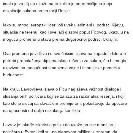
imala je za cilj da ukaže na to koliko je nepromišljena ideja
eskalacije sukoba na teritoriji Rusije.
Iako su mnogi evropski lideri još uvek ujedinjeni u podršci Kijevu,
situacija na terenu, kao i sve jači glasovi poput Ficovog, ukazuju na
moguću promenu u stavu prema dugoročnoj podršci Ukrajini.
Ova promena je vidljiva i u sve češćim izjavama zapadnih lidera o
potrebi pronalaženja diplomatskog rešenja za sukob, što bi moglo
ukazivati na mogućnost smanjenja vojne i finansijske pomoći u
budućnosti.
Na kraju, Lavrovljeva izjava o Ficu naglašava važnost dijaloga i
slušanja onih političara koji se zalažu za racionalna rešenja, i koji,
kao što je slučaj sa slovačkim premijerom, pokušavaju da upozore
na opasnosti od daljih eskalacija konflikta.
Lavrov je takođe iskoristio priliku da ukaže na sve manji broj
političara u Evropi koji su, po njegovom mišljenju, spremni da