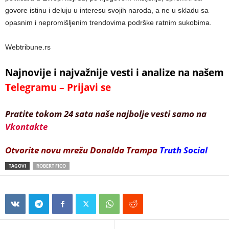
govore istinu i deluju u interesu svojih naroda, a ne u skladu sa
opasnim i nepromišljenim trendovima podrške ratnim sukobima.
Webtribune.rs
Najnovije i najvažnije vesti i analize na našem
Telegramu – Prijavi se
Pratite tokom 24 sata naše najbolje vesti samo na
Vkontakte
Otvorite novu mrežu Donalda Trampa
Truth Social
TAGOVI
ROBERT FICO