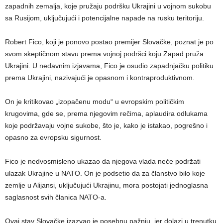
zapadnih zemalja, koje pružaju podršku Ukrajini u vojnom sukobu
sa Rusijom, uključujući i potencijalne napade na rusku teritoriju.
Robert Fico, koji je ponovo postao premijer Slovačke, poznat je po
svom skeptičnom stavu prema vojnoj podršci koju Zapad pruža
Ukrajini. U nedavnim izjavama, Fico je osudio zapadnjačku politiku
prema Ukrajini, nazivajući je opasnom i kontraproduktivnom.
On je kritikovao „izopačenu modu“ u evropskim političkim
krugovima, gde se, prema njegovim rečima, aplaudira odlukama
koje podržavaju vojne sukobe, što je, kako je istakao, pogrešno i
opasno za evropsku sigurnost.
Fico je nedvosmisleno ukazao da njegova vlada neće podržati
ulazak Ukrajine u NATO. On je podsetio da za članstvo bilo koje
zemlje u Alijansi, uključujući Ukrajinu, mora postojati jednoglasna
saglasnost svih članica NATO-a.
Ovaj stav Slovačke izazvao je posebnu pažnju, jer dolazi u trenutku