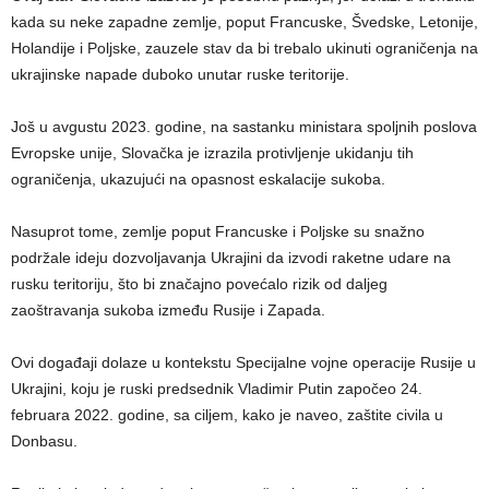
kada su neke zapadne zemlje, poput Francuske, Švedske, Letonije,
Holandije i Poljske, zauzele stav da bi trebalo ukinuti ograničenja na
ukrajinske napade duboko unutar ruske teritorije.
Još u avgustu 2023. godine, na sastanku ministara spoljnih poslova
Evropske unije, Slovačka je izrazila protivljenje ukidanju tih
ograničenja, ukazujući na opasnost eskalacije sukoba.
Nasuprot tome, zemlje poput Francuske i Poljske su snažno
podržale ideju dozvoljavanja Ukrajini da izvodi raketne udare na
rusku teritoriju, što bi značajno povećalo rizik od daljeg
zaoštravanja sukoba između Rusije i Zapada.
Ovi događaji dolaze u kontekstu Specijalne vojne operacije Rusije u
Ukrajini, koju je ruski predsednik Vladimir Putin započeo 24.
februara 2022. godine, sa ciljem, kako je naveo, zaštite civila u
Donbasu.