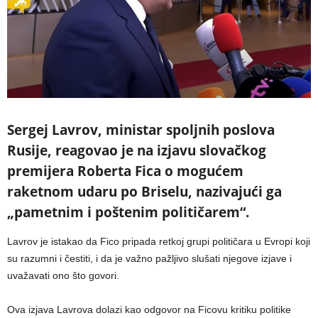
Sergej Lavrov, ministar spoljnih poslova
Rusije, reagovao je na izjavu slovačkog
premijera Roberta Fica o mogućem
raketnom udaru po Briselu, nazivajući ga
„pametnim i poštenim političarem“.
Lavrov je istakao da Fico pripada retkoj grupi političara u Evropi koji
su razumni i čestiti, i da je važno pažljivo slušati njegove izjave i
uvažavati ono što govori.
Ova izjava Lavrova dolazi kao odgovor na Ficovu kritiku politike