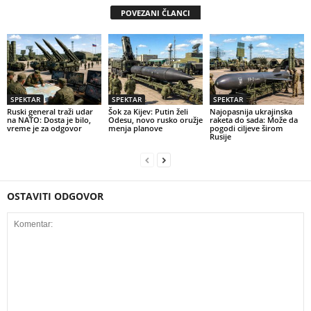
POVEZANI ČLANCI
SPEKTAR
SPEKTAR
SPEKTAR
Ruski general traži udar
Šok za Kijev: Putin želi
Najopasnija ukrajinska
na NATO: Dosta je bilo,
Odesu, novo rusko oružje
raketa do sada: Može da
vreme je za odgovor
menja planove
pogodi ciljeve širom
Rusije
OSTAVITI ODGOVOR