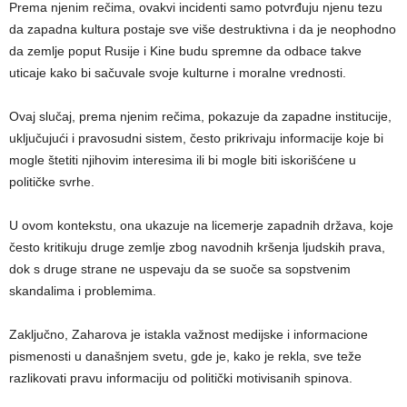
Prema njenim rečima, ovakvi incidenti samo potvrđuju njenu tezu
da zapadna kultura postaje sve više destruktivna i da je neophodno
da zemlje poput Rusije i Kine budu spremne da odbace takve
uticaje kako bi sačuvale svoje kulturne i moralne vrednosti.
Ovaj slučaj, prema njenim rečima, pokazuje da zapadne institucije,
uključujući i pravosudni sistem, često prikrivaju informacije koje bi
mogle štetiti njihovim interesima ili bi mogle biti iskorišćene u
političke svrhe.
U ovom kontekstu, ona ukazuje na licemerje zapadnih država, koje
često kritikuju druge zemlje zbog navodnih kršenja ljudskih prava,
dok s druge strane ne uspevaju da se suoče sa sopstvenim
skandalima i problemima.
Zaključno, Zaharova je istakla važnost medijske i informacione
pismenosti u današnjem svetu, gde je, kako je rekla, sve teže
razlikovati pravu informaciju od politički motivisanih spinova.