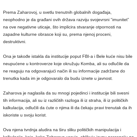
Prema Zaharovoj, u svetlu trenutnih globalnih događaja,
neophodno je da građani ovih država razviju svojevrsni “imunitet”
na ove negativne uticaje, što implicira stvaranje otpornosti na
zapadne kulturne obrasce koji su, prema njenoj proceni,
destruktivni.
Ona je takođe istakla da institucije poput FBI-a i Bele kuće nisu bile
neupućene u kontroverze koje okružuju Komba, ali su odlučile da
ne reaguju na odgovarajući način ili su informacije zadržane do
trenutka kada im je odgovaralo da budu iznete u javnost.
Zaharova je naglasila da su mnogi pojedinci i institucije bili svesni
tih informacija, ali su iz različitih razloga ili iz straha, ili iz političkih
kalkulacija, odlučili da ćute o njima ili da čekaju pravi trenutak da ih
iskoriste u svoju korist.
Ova njena tvrdnja aludira na širu sliku političkih manipulacija i