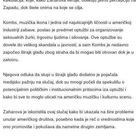
kalkulacija, koje, kako Zaharova veruje, oblikuju javnu percepciju na
Zapadu, dok štete onima na koje se cilja.
Kombs, muzička ikona i jedna od najuticajnijih ličnosti u američkoj
industriji zabave, postao je predmet optužbi za organizovanje
seksualnih žurki, trgovinu ljudima i silovanja. Ove optužbe su
dovele do velikog skandala u javnosti, a sam Kombs je nedavno
započeo štrajk glađu zbog straha da bi mogao biti otrovan dok je u
zatvoru.
Njegova odluka da stupi u štrajk glađu dodatno je pojačala
medijsku pažnju na slučaj, dok su mnogi počeli da spekulišu o
potencijalnim političkim i institucionalnim pritiscima iza optužbi i
kako bi sve to moglo uticati na američku muzičku i kulturnu scenu.
Zaharova je iskoristila ovaj slučaj kako bi ukazala na šire probleme
unutar američkog društva, posebno kada je reč o vrednostima koje
ono promoviše i pokušava da nametne drugim zemljama.