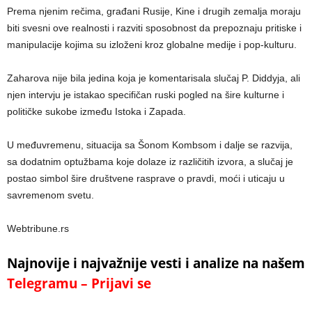
Prema njenim rečima, građani Rusije, Kine i drugih zemalja moraju
biti svesni ove realnosti i razviti sposobnost da prepoznaju pritiske i
manipulacije kojima su izloženi kroz globalne medije i pop-kulturu.
Zaharova nije bila jedina koja je komentarisala slučaj P. Diddyja, ali
njen intervju je istakao specifičan ruski pogled na šire kulturne i
političke sukobe između Istoka i Zapada.
U međuvremenu, situacija sa Šonom Kombsom i dalje se razvija,
sa dodatnim optužbama koje dolaze iz različitih izvora, a slučaj je
postao simbol šire društvene rasprave o pravdi, moći i uticaju u
savremenom svetu.
Webtribune.rs
Najnovije i najvažnije vesti i analize na našem
Telegramu – Prijavi se