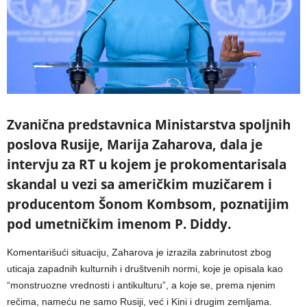
Zvanična predstavnica Ministarstva spoljnih
poslova Rusije, Marija Zaharova, dala je
intervju za RT u kojem je prokomentarisala
skandal u vezi sa američkim muzičarem i
producentom Šonom Kombsom, poznatijim
pod umetničkim imenom P. Diddy.
Komentarišući situaciju, Zaharova je izrazila zabrinutost zbog
uticaja zapadnih kulturnih i društvenih normi, koje je opisala kao
“monstruozne vrednosti i antikulturu”, a koje se, prema njenim
rečima, nameću ne samo Rusiji, već i Kini i drugim zemljama.