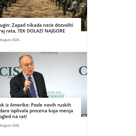
ugin: Zapad nikada neće dozvoliti
raj rata, TEK DOLAZI NAJGORE
 August 2026.
ok iz Amerike: Posle novih ruskih
dara isplivala procena koja menja
ogled na rat!
 August 2026.