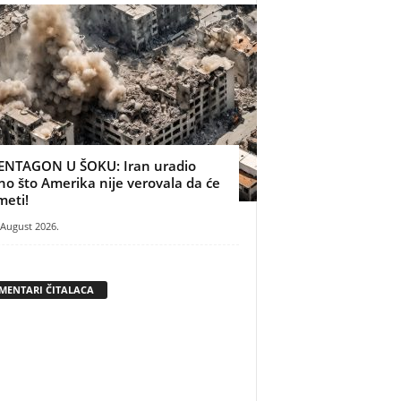
ENTAGON U ŠOKU: Iran uradio
no što Amerika nije verovala da će
meti!
 August 2026.
MENTARI ČITALACA