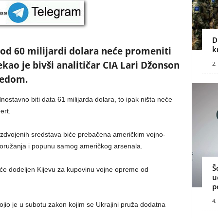
D
k
od 60 milijardi dolara neće promeniti
ekao je bivši analitičar CIA Lari Džonson
2.
eedom.
stavno biti data 61 milijarda dolara, to ipak ništa neće
ert.
izdvojenih sredstava biće prebačena američkim vojno-
oružanja i popunu samog američkog arsenala.
Š
će dodeljen Kijevu za kupovinu vojne opreme od
u
p
4.
jio je u subotu zakon kojim se Ukrajini pruža dodatna