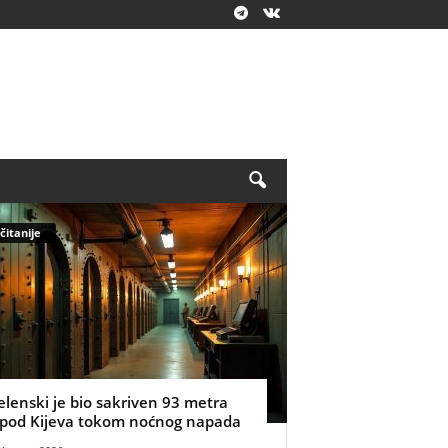
čitanije
elenski je bio sakriven 93 metra
spod Kijeva tokom noćnog napada