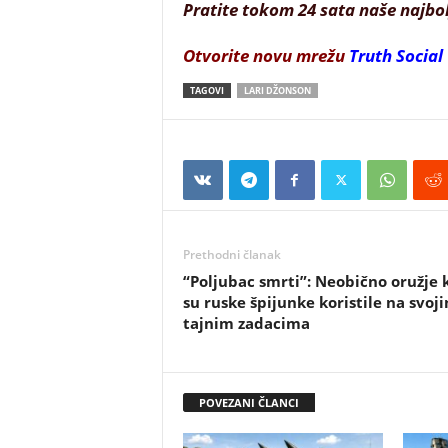
Pratite tokom 24 sata naše najbo
Otvorite novu mrežu
Truth Social
TAGOVI
LARI DŽONSON
Prethodni članak
“Poljubac smrti”: Neobično oružje 
su ruske špijunke koristile na svoj
tajnim zadacima
POVEZANI ČLANCI