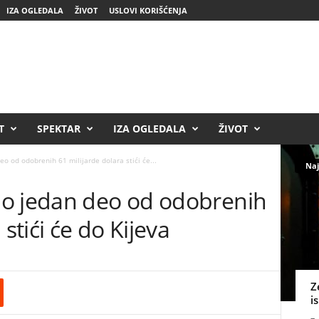
IZA OGLEDALA
ŽIVOT
USLOVI KORIŠĆENJA
T
SPEKTAR
IZA OGLEDALA
ŽIVOT
o od odobrenih 61 milijarde dolara stići će...
Naj
o jedan deo od odobrenih
stići će do Kijeva
Z
i