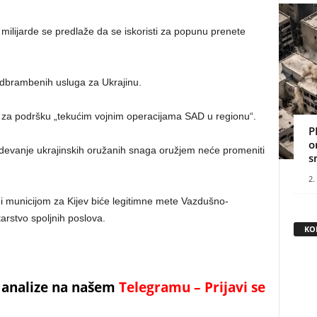
 milijarde se predlaže da se iskoristi za popunu prenete
odbrambenih usluga za Ukrajinu.
 za podršku „tekućim vojnim operacijama SAD u regionu“.
P
o
evanje ukrajinskih oružanih snaga oružjem neće promeniti
s
2.
municijom za Kijev biće legitimne mete Vazdušno-
arstvo spoljnih poslova.
KO
 i analize na našem
Telegramu – Prijavi se