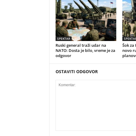
SPEKTAR
SPEKTA
Ruski general traži udar na
Šok za 
NATO: Dosta je bilo, vreme je za
novo r
odgovor
planov
OSTAVITI ODGOVOR