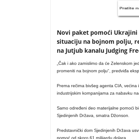
Novi paket pomoći Ukrajini 
situaciju na bojnom polju, r
na Jutjub kanalu Judging Fr
„Čak i ako zamislimo da će Zelenskom jedno
promeniti na bojnom polju“, predviđa eksp
Prema rečima bivšeg agenta CIA, većina 
industrijskim kompanijama za nabavku na
Samo određeni deo materijalne pomoći bi
Sjedinjenih Država, smatra Džonson.
Predstavnički dom Sjedinjenih Država usvo
pomoć od skoro 61 milijardu dolara.