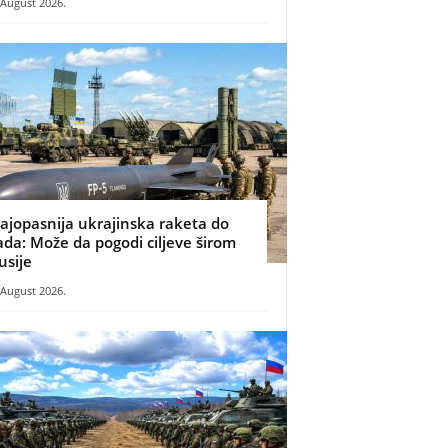
 August 2026.
ajopasnija ukrajinska raketa do
ada: Može da pogodi ciljeve širom
usije
 August 2026.