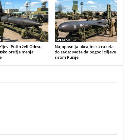
R
SPEKTAR
Kijev: Putin želi Odesu,
Najopasnija ukrajinska raketa
usko oružje menja
do sada: Može da pogodi ciljeve
e
širom Rusije