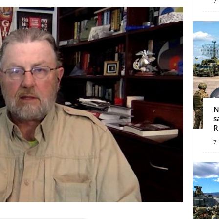
7.
N
s
R
7.