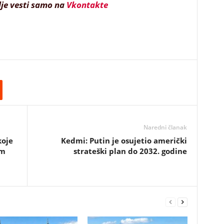
lje vesti samo na
Vkontakte
Naredni članak
koje
Kedmi: Putin je osujetio američki
im
strateški plan do 2032. godine