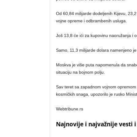
Od 60,84 milijarde dodeljenih Kijevu, 23,2
vojne opreme i odbrambenih usluga.
Još 13,8 će ići za kupovinu naoružanja i 
Samo, 11,3 milijarde dolara namenjeno je
Moskva je više puta napomenula da snabd
situaciju na bojnom polju.
Sav teret sa zapadnom vojnom opremom i 
kosmičkih snaga, upozorilo je rusko Minist
Webtribune.rs
Najnovije i najvažnije vesti