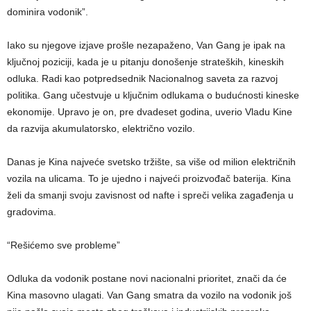
dominira vodonik”.
Iako su njegove izjave prošle nezapaženo, Van Gang je ipak na
ključnoj poziciji, kada je u pitanju donošenje strateških, kineskih
odluka. Radi kao potpredsednik Nacionalnog saveta za razvoj
politika. Gang učestvuje u ključnim odlukama o budućnosti kineske
ekonomije. Upravo je on, pre dvadeset godina, uverio Vladu Kine
da razvija akumulatorsko, električno vozilo.
Danas je Kina najveće svetsko tržište, sa više od milion električnih
vozila na ulicama. To je ujedno i najveći proizvođač baterija. Kina
želi da smanji svoju zavisnost od nafte i spreči velika zagađenja u
gradovima.
“Rešićemo sve probleme”
Odluka da vodonik postane novi nacionalni prioritet, znači da će
Kina masovno ulagati. Van Gang smatra da vozilo na vodonik još