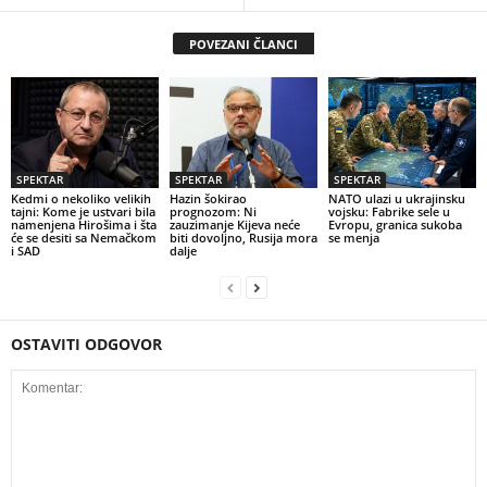
POVEZANI ČLANCI
SPEKTAR
SPEKTAR
SPEKTAR
Kedmi o nekoliko velikih
Hazin šokirao
NATO ulazi u ukrajinsku
tajni: Kome je ustvari bila
prognozom: Ni
vojsku: Fabrike sele u
namenjena Hirošima i šta
zauzimanje Kijeva neće
Evropu, granica sukoba
će se desiti sa Nemačkom
biti dovoljno, Rusija mora
se menja
i SAD
dalje
OSTAVITI ODGOVOR