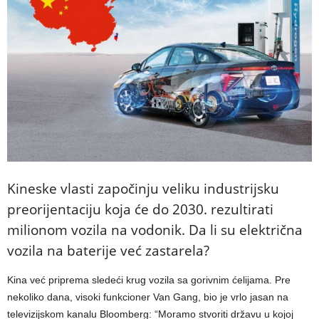
Kineske vlasti započinju veliku industrijsku
preorijentaciju koja će do 2030. rezultirati
milionom vozila na vodonik. Da li su električna
vozila na baterije već zastarela?
Kina već priprema sledeći krug vozila sa gorivnim ćelijama. Pre
nekoliko dana, visoki funkcioner Van Gang, bio je vrlo jasan na
televizijskom kanalu Bloomberg: “Moramo stvoriti državu u kojoj