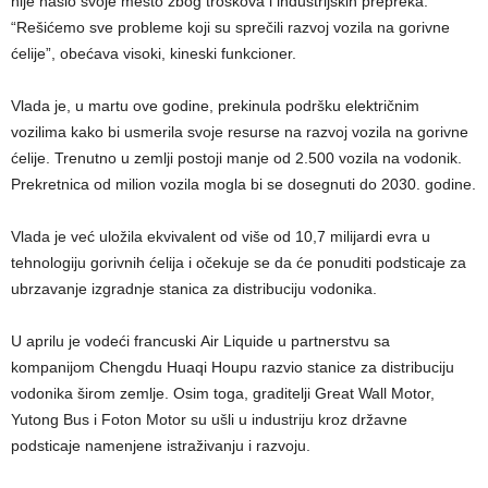
nije našlo svoje mesto zbog troškova i industrijskih prepreka.
“Rešićemo sve probleme koji su sprečili razvoj vozila na gorivne
ćelije”, obećava visoki, kineski funkcioner.
Vlada je, u martu ove godine, prekinula podršku električnim
vozilima kako bi usmerila svoje resurse na razvoj vozila na gorivne
ćelije. Trenutno u zemlji postoji manje od 2.500 vozila na vodonik.
Prekretnica od milion vozila mogla bi se dosegnuti do 2030. godine.
Vlada je već uložila ekvivalent od više od 10,7 milijardi evra u
tehnologiju gorivnih ćelija i očekuje se da će ponuditi podsticaje za
ubrzavanje izgradnje stanica za distribuciju vodonika.
U aprilu je vodeći francuski Air Liquide u partnerstvu sa
kompanijom Chengdu Huaqi Houpu razvio stanice za distribuciju
vodonika širom zemlje. Osim toga, graditelji Great Wall Motor,
Yutong Bus i Foton Motor su ušli u industriju kroz državne
podsticaje namenjene istraživanju i razvoju.