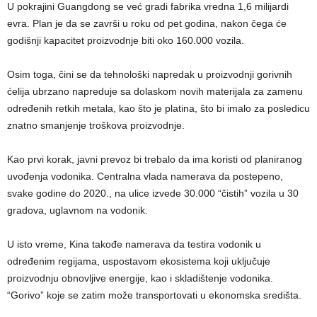
U pokrajini Guangdong se već gradi fabrika vredna 1,6 milijardi
evra. Plan je da se završi u roku od pet godina, nakon čega će
godišnji kapacitet proizvodnje biti oko 160.000 vozila.
Osim toga, čini se da tehnološki napredak u proizvodnji gorivnih
ćelija ubrzano napreduje sa dolaskom novih materijala za zamenu
određenih retkih metala, kao što je platina, što bi imalo za posledicu
znatno smanjenje troškova proizvodnje.
Kao prvi korak, javni prevoz bi trebalo da ima koristi od planiranog
uvođenja vodonika. Centralna vlada namerava da postepeno,
svake godine do 2020., na ulice izvede 30.000 “čistih” vozila u 30
gradova, uglavnom na vodonik.
U isto vreme, Kina takođe namerava da testira vodonik u
određenim regijama, uspostavom ekosistema koji uključuje
proizvodnju obnovljive energije, kao i skladištenje vodonika.
“Gorivo” koje se zatim može transportovati u ekonomska središta.