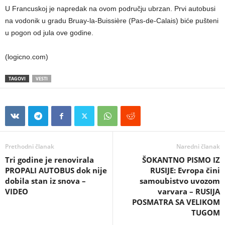
U Francuskoj je napredak na ovom području ubrzan. Prvi autobusi
na vodonik u gradu Bruay-la-Buissière (Pas-de-Calais) biće pušteni
u pogon od jula ove godine.
(logicno.com)
TAGOVI
VESTI
Prethodni članak
Naredni članak
Tri godine je renovirala
ŠOKANTNO PISMO IZ
PROPALI AUTOBUS dok nije
RUSIJE: Evropa čini
dobila stan iz snova –
samoubistvo uvozom
VIDEO
varvara – RUSIJA
POSMATRA SA VELIKOM
TUGOM