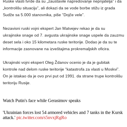
Ruske vlasti tvrde da su „zaustavile napredovanje neprijatelja“ i da
„kontrolišu situaciju“, ali dokazi da se vode borbe stižu iz grada
Sudže sa 5.000 stanovnika, piše “Dojče vele”.
Nezavisni ruski vojni ekspert Jan Matvejev rekao je da su
ukrajinske snage od 7. avgusta ukrajinske snage uspele da zauzmu
deset sela i oko 15 kilometara ruske teritorije. Dodao je da su te
informacije zasnovane na izveštajima prokremaljskih oficira.
Ukrajinski vojni ekspert Oleg Ždanov ocenio je da je gubitak
kontrole nad delom ruske teritorije “katastrofa za vlasti u Moskvi”.
On je istakao da je ovo prvi put od 1991. da strane trupe kontrolišu
teritoriju Rusije.
Watch Putin's face while Gerasimov speaks
'Ukrainian forces lost 54 armored vehicles and 7 tanks in the Kursk
attack.'
pic.twitter.com/s5nvxjRgRo