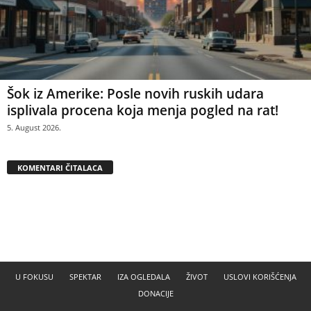
Šok iz Amerike: Posle novih ruskih udara
isplivala procena koja menja pogled na rat!
5. August 2026.
KOMENTARI ČITALACA
U FOKUSU
SPEKTAR
IZA OGLEDALA
ŽIVOT
USLOVI KORIŠĆENJA
DONACIJE