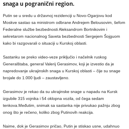
snaga u pogranični region.
Putin se u sredu u državnoj rezidenciji u Novo-Ogarjovu kod
Moskve sastao sa ministrom odbrane Andrejem Belousovim, šefom
Federalne službe bezbednosti Aleksandrom Bortnikovim i
sekretarom nacionalnog Saveta bezbednosti Sergejem Šojguom
kako bi razgovarali o situaciji u Kurskoj oblasti.
Sastanku se preko video-veze priključio i načelnik ruskog
Generalštaba, general Valerij Gerasimov, koji je izvestio da je
napredovanje ukrajinskih snaga u Kurskoj oblasti – čije su snage
brojale do 1.000 ljudi – zaustavljeno.
Gerasimov je rekao da su ukrajinske snage u napadu na Kursk
izgubile 315 vojnika i 54 oklopna vozila, od čega sedam
tenkova.Međutim, snimak sa sastanka nije privukao pažnju zbog
onog što je rečeno, koliko zbog Putinovih reakcija.
Naime, dok je Gerasimov pričao, Putin je stiskao usne, udahnuo