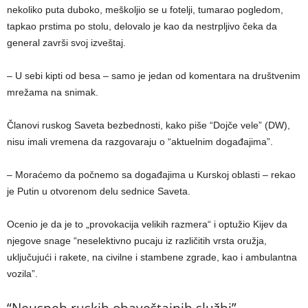
nekoliko puta duboko, meškoljio se u fotelji, tumarao pogledom,
tapkao prstima po stolu, delovalo je kao da nestrpljivo čeka da
general završi svoj izveštaj.
– U sebi kipti od besa – samo je jedan od komentara na društvenim
mrežama na snimak.
Članovi ruskog Saveta bezbednosti, kako piše “Dojče vele” (DW),
nisu imali vremena da razgovaraju o “aktuelnim događajima”.
– Moraćemo da počnemo sa događajima u Kurskoj oblasti – rekao
je Putin u otvorenom delu sednice Saveta.
Ocenio je da je to „provokacija velikih razmera“ i optužio Kijev da
njegove snage “neselektivno pucaju iz različitih vrsta oružja,
uključujući i rakete, na civilne i stambene zgrade, kao i ambulantna
vozila”.
“Neuspeh ruskih obaveštajnih službi”