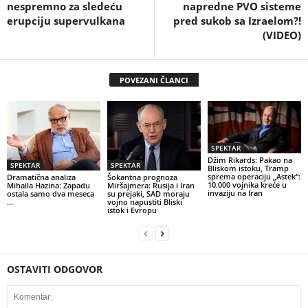
nespremno za sledeću
napredne PVO sisteme
erupciju supervulkana
pred sukob sa Izraelom?!
(VIDEO)
POVEZANI ČLANCI
SPEKTAR
Džim Rikards: Pakao na
SPEKTAR
SPEKTAR
Bliskom istoku, Tramp
sprema operaciju „Astek“:
Dramatična analiza
Šokantna prognoza
10.000 vojnika kreće u
Mihaila Hazina: Zapadu
Miršajmera: Rusija i Iran
invaziju na Iran
ostala samo dva meseca
su prejaki, SAD moraju
…
vojno napustiti Bliski
istok i Evropu
OSTAVITI ODGOVOR