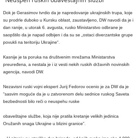
Dok je Gerasimov tvrdio da je napredovanje ukrajinskih trupa, koje
su prodrle duboko u Kursku oblast, zaustavljeno, DW navodi da je i
dan ranije, u utorak 6. avgusta, rusko Ministarstvo odbrane je
saopštilo da je napad odbijen i da su se „ostaci diverzantske grupe
povukli na teritoriju Ukrajine“.
Kasnije je ta poruka na društvenim mrežama Ministarstva
preuređena, a nestala je i iz vesti nekih ruskih državnih novinskih
agencija, navodi DW.
Nezavisni ruski vojni ekspert Jurij Fedorov ocenio je za DW da je
“sasvim moguće da je u zatvorenom delu sednice ruskog Saveta
bezbednosti bilo reči o neuspehu ruske
obaveštajne službe, koja nije pratila kretanje velikih jedinica
Oružanih snaga Ukrajine u blizini granice”.