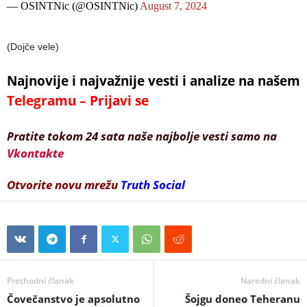
— OSINTNic (@OSINTNic)
August 7, 2024
(Dojče vele)
Najnovije i najvažnije vesti i analize na našem
Telegramu – Prijavi se
Pratite tokom 24 sata naše najbolje vesti samo na
Vkontakte
Otvorite novu mrežu
Truth Social
Prethodni članak
Naredni članak
Čovečanstvo je apsolutno
Šojgu doneo Teheranu