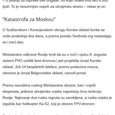
– U pitanju su otprilike dve brigade, od kojih svaka ima oko 4.000
ljudi. To je nesumnjivo uspeh za ukrajinsku stranu – rekao je on.
“Katastrofa za Moskvu”
U Sudžanskom i Korenjevskom okrugu Kurske oblasti borbe se
vode poslednja dva dana, a prema portalu Svoboda.org nastavljaju
se i treći dan.
Ministarstvo odbrane Rusije tvrdi da su u noći i ujutru 8. avgusta
sistemi PVO uništili šest dronova i pet projektila iznad Kurske
oblasti. Još 14 bespilotnih letelica, prema podacima resora,
oboreno je iznad Belgorodske oblasti, navodi portal.
Prema navodima ruskog Ministarstva obrane, kao i vojnih
eksperata, jedinice ukrajinske vojske napreduju kroz teritoriju
Rusije. Najmanje dva ruska regruta su zarobljena, a ruska vojska je
izgubila bar helikopter Ka-52, koji je oboren FPV-dronom.