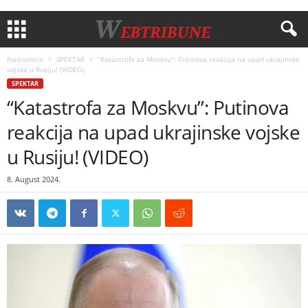
Naslovnica
SPEKTAR
“Katastrofa za Moskvu”: Putinova reakcija na upad ukrajinske
vojske u Rusiju! (VIDEO)
SPEKTAR
“Katastrofa za Moskvu”: Putinova
reakcija na upad ukrajinske vojske
u Rusiju! (VIDEO)
8. August 2024.