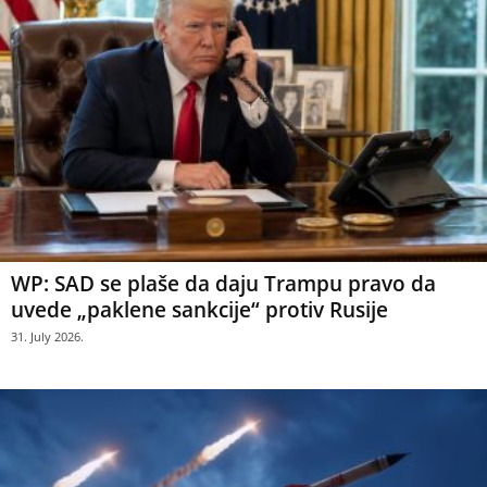
WP: SAD se plaše da daju Trampu pravo da
uvede „paklene sankcije“ protiv Rusije
31. July 2026.