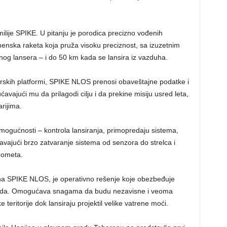
ilije SPIKE. U pitanju je porodica precizno vođenih
amenska raketa koja pruža visoku preciznost, sa izuzetnim
g lansera – i do 50 km kada se lansira iz vazduha.
orskih platformi, SPIKE NLOS prenosi obaveštajne podatke i
ajući mu da prilagodi cilju i da prekine misiju usred leta,
rijima.
 mogućnosti – kontrola lansiranja, primopredaju sistema,
vajući brzo zatvaranje sistema od senzora do strelca i
dometa.
a SPIKE NLOS, je operativno rešenje koje obezbeđuje
pada. Omogućava snagama da budu nezavisne i veoma
eritorije dok lansiraju projektil velike vatrene moći.