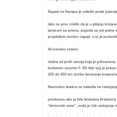
Napad na Hanijea je usledio posle jutarnje 
Iako se prvo mislilo da je u pitanju krstareć
lansirani sa aviona, pojavila se još jedna
projektilom izvršen napad, a to je protiv
Ali krenimo redom.
Jedna od prvih verzija koja je prihvaćena, b
borbenim avionim F-35I Adir koji je pravio
200 do 450 km izvršio lansiranje krstareće
Navnodno letelica se nalazila na rastoja
prestonice ako je bila lansirana Krstareća
“demonski vetar”, onda je čak rastojanje