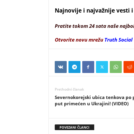
Najnovije i najvažnije vesti
Pratite tokom 24 sata naše najbo
Otvorite novu mrežu
Truth Social
Prethodni članak
Severnokorejski ubica tenkova po 
put primećen u Ukrajini! (VIDEO)
POVEZANI ČLANCI