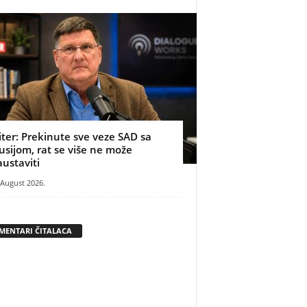
iter: Prekinute sve veze SAD sa
usijom, rat se više ne može
austaviti
 August 2026.
MENTARI ČITALACA