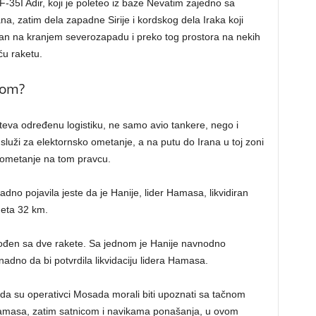
F-35I Adir, koji je poleteo iz baze Nevatim zajedno sa
a, zatim dela zapadne Sirije i kordskog dela Iraka koji
ran na kranjem severozapadu i preko tog prostora na nekih
u raketu.
jom?
hteva određenu logistiku, ne samo avio tankere, nego i
služi za elektornsko ometanje, a na putu do Irana u toj zoni
o ometanje na tom pravcu.
adno pojavila jeste da je Hanije, lider Hamasa, likvidiran
eta 32 km.
ođen sa dve rakete. Sa jednom je Hanije navnodno
adno da bi potvrdila likvidaciju lidera Hamasa.
 da su operativci Mosada morali biti upoznati sa tačnom
Hamasa, zatim satnicom i navikama ponašanja, u ovom