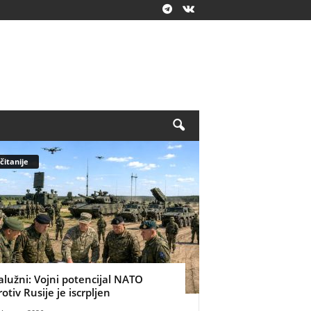
čitanije
alužni: Vojni potencijal NATO
rotiv Rusije je iscrpljen