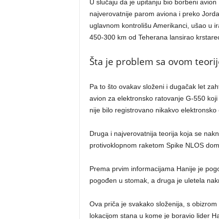
U slučaju da je upitanju bio borbeni avion 
najverovatnije parom aviona i preko Jordan
uglavnom kontrolišu Amerikanci, ušao u i
450-300 km od Teherana lansirao krstareć
Šta je problem sa ovom teori
Pa to što ovakav složeni i dugačak let za
avion za elektronsko ratovanje G-550 koji 
nije bilo registrovano nikakvo elektronsk
Druga i najverovatnija teorija koja se nakn
protivoklopnom raketom Spike NLOS dom
Prema prvim informacijama Hanije je pog
pogođen u stomak, a druga je uletela nakn
Ova priča je svakako složenija, s obizrom
lokacijom stana u kome je boravio lider 