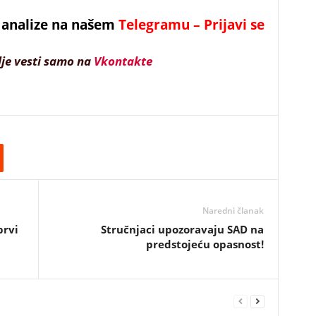
 i analize na našem
Telegramu – Prijavi se
lje vesti samo na
Vkontakte
Naredni članak
prvi
Stručnjaci upozoravaju SAD na
predstojeću opasnost!