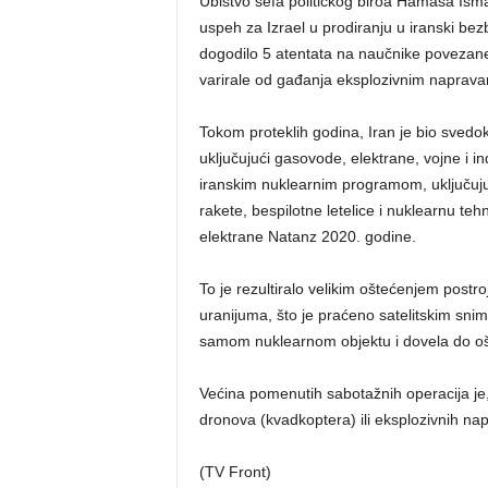
Ubistvo šefa političkog biroa Hamasa Ism
uspeh za Izrael u prodiranju u iranski bezb
dogodilo 5 atentata na naučnike povezan
varirale od gađanja eksplozivnim naprav
Tokom proteklih godina, Iran je bio svedo
uključujući gasovode, elektrane, vojne i in
iranskim nuklearnim programom, uključujuć
rakete, bespilotne letelice i nuklearnu t
elektrane Natanz 2020. godine.
To je rezultiralo velikim oštećenjem postr
uranijuma, što je praćeno satelitskim sni
samom nuklearnom objektu i dovela do oš
Većina pomenutih sabotažnih operacija je
dronova (kvadkoptera) ili eksplozivnih nap
(TV Front)