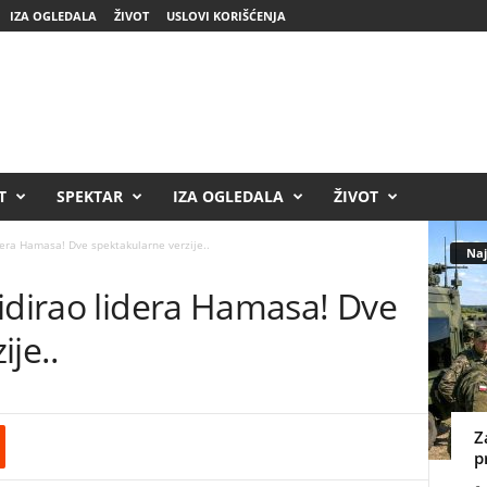
IZA OGLEDALA
ŽIVOT
USLOVI KORIŠĆENJA
T
SPEKTAR
IZA OGLEDALA
ŽIVOT
dera Hamasa! Dve spektakularne verzije..
Naj
idirao lidera Hamasa! Dve
je..
Z
p