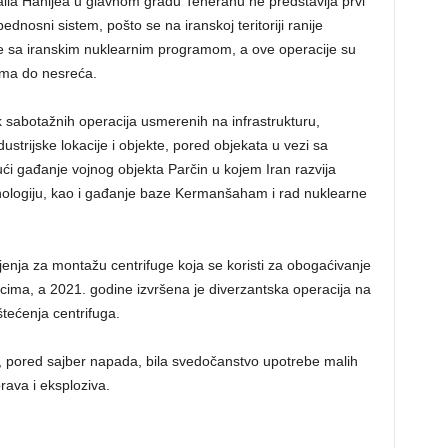
aila Hanijea u glavnom gradu Teheranu ne predstavlja prvi
ednosni sistem, pošto se na iranskoj teritoriji ranije
e sa iranskim nuklearnim programom, a ove operacije su
ama do nesreća.
k sabotažnih operacija usmerenih na infrastrukturu,
dustrijske lokacije i objekte, pored objekata u vezi sa
i gađanje vojnog objekta Parčin u kojem Iran razvija
ehnologiju, kao i gađanje baze Kermanšaham i rad nuklearne
ojenja za montažu centrifuge koja se koristi za obogaćivanje
mcima, a 2021. godine izvršena je diverzantska operacija na
tećenja centrifuga.
, pored sajber napada, bila svedočanstvo upotrebe malih
rava i eksploziva.