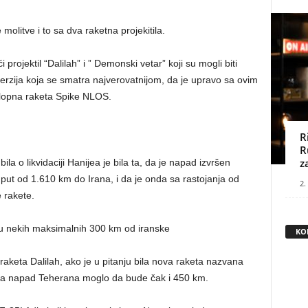
molitve i to sa dva raketna projekitila.
i projektil “Dalilah” i ” Demonski vetar” koji su mogli biti
 verzija koja se smatra najverovatnijom, da je upravo sa ovim
oklopna raketa Spike NLOS.
R
R
z
ila o likvidaciji Hanijea je bila ta, da je napad izvršen
 put od 1.610 km do Irana, i da je onda sa rastojanja od
2.
 rakete.
nju nekih maksimalnih 300 km od iranske
KO
 raketa Dalilah, ako je u pitanju bila nova raketa nazvana
 za napad Teherana moglo da bude čak i 450 km.