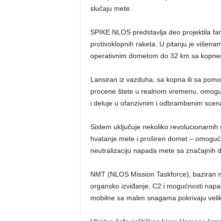
slučaju mete.
SPIKE NLOS predstavlja deo projektila fam
protivoklopnih raketa. U pitanju je višen
operativnim dometom do 32 km sa kopneno
Lansiran iz vazduha, sa kopna ili sa pom
procene štete u realnom vremenu, omogućav
i deluje u ofanzivnim i odbrambenim scena
Sistem uključuje nekoliko revolucionarnih
hvatanje mete i proširen domet – omoguća
neutralizaciju napada mete sa značajnih 
NMT (NLOS Mission Taskforce), baziran n
organsko izviđanje, C2 i mogućnosti na
mobilne sa malim snagama pokrivaju velike t