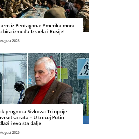
larm iz Pentagona: Amerika mora
a bira između Izraela i Rusije!
 August 2026.
ok prognoza Sivkova: Tri opcije
avršetka rata – U trećoj Putin
dlazi i evo šta dalje
 August 2026.