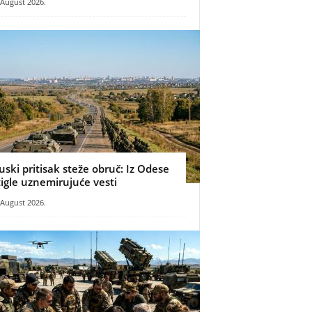
 August 2026.
uski pritisak steže obruč: Iz Odese
tigle uznemirujuće vesti
 August 2026.