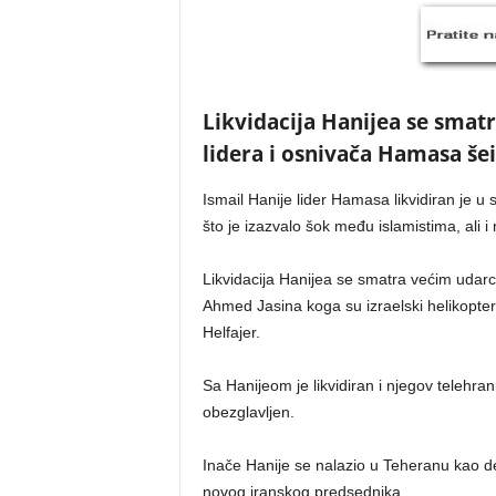
Likvidacija Hanijea se sma
lidera i osnivača Hamasa še
Ismail Hanije lider Hamasa likvidiran je u 
što je izazvalo šok među islamistima, ali 
Likvidacija Hanijea se smatra većim udar
Ahmed Jasina koga su izraelski helikopteri
Helfajer.
Sa Hanijeom je likvidiran i njegov telehran
obezglavljen.
Inače Hanije se nalazio u Teheranu kao de
novog iranskog predsednika.