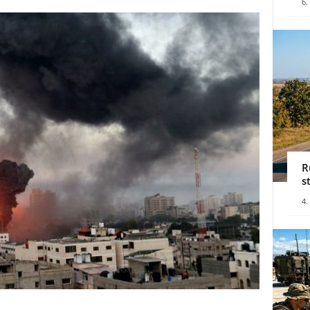
6.
R
s
4.