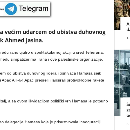
A
d
tra većim udarcem od ubistva duhovnog
1.
ik Ahmed Jasina.
sredu rano ujutro u spektakularnoj akciji u sred Teherana,
i među simpatizerima Irana i ove palestinske organizacije.
cem od ubistva duhovnog lidera i osnivača Hamasa šeik
 Apač AH-64 Apač presreli i lansirali protivoklopne rakete
itelj, a sa ovom likvidacijom politički vrh Hamasa je potpuno
Š
z
o
o delegacije Hamasa koja je prisustvovala inaoguraciji
5.