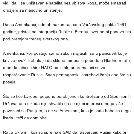
vidi, da li se uništavanje satelita bez ubistva ikoga, može smatrati
oružjem za masovno uništenje.
Da su Amerikanci, odmah nakon raspada Varšavskog pakta 1991.
godine, pristali na integraciju Rusije u Evropu, svet ne bi ponovo bio
pod pretnjom trećeg svetskog rata.
Amerikanci, koji poštuju samo zakon najjačih, su u panici. Ali ko je
kriv za ovo? Trebalo je da sklope mir posle pobede u Hladnom ratu,
a ne da jačaju i šire NATO na istok, pripremajući se za
rasparčavanje Rusije. Sada pentagonski jastrebovi žanju ono što su
posejali.
Što se tiče Evrope, potpuno porobljene i kontrolisane od Sjedinjenih
Država, ona nikada nije shvatila da su njeni interesi mnogo više
povezani sa Rusijom, a ne sa Amerikom, koja je sada bahatija nego
ikada i teži da dominira.
Rat u Ukrajini, koji su spremale SAD da rasparčaju Rusiju kako bi