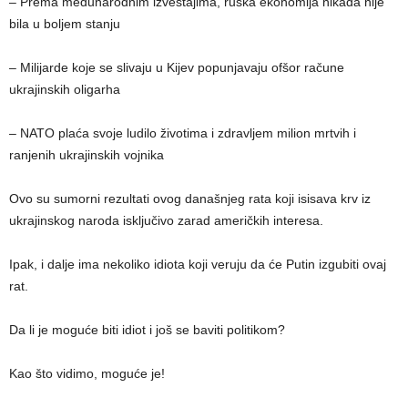
– Prema međunarodnim izveštajima, ruska ekonomija nikada nije
bila u boljem stanju
– Milijarde koje se slivaju u Kijev popunjavaju ofšor račune
ukrajinskih oligarha
– NATO plaća svoje ludilo životima i zdravljem milion mrtvih i
ranjenih ukrajinskih vojnika
Ovo su sumorni rezultati ovog današnjeg rata koji isisava krv iz
ukrajinskog naroda isključivo zarad američkih interesa.
Ipak, i dalje ima nekoliko idiota koji veruju da će Putin izgubiti ovaj
rat.
Da li je moguće biti idiot i još se baviti politikom?
Kao što vidimo, moguće je!