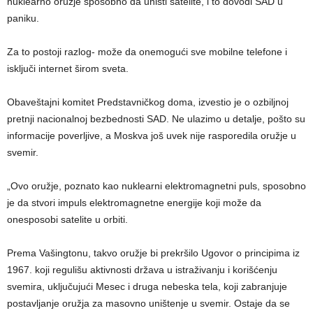
nuklearno oružje sposobno da uništi satelite, i to dovodi SAD u
paniku.
Za to postoji razlog- može da onemogući sve mobilne telefone i
isključi internet širom sveta.
Obaveštajni komitet Predstavničkog doma, izvestio je o ozbiljnoj
pretnji nacionalnoj bezbednosti SAD. Ne ulazimo u detalje, pošto su
informacije poverljive, a Moskva još uvek nije rasporedila oružje u
svemir.
„Ovo oružje, poznato kao nuklearni elektromagnetni puls, sposobno
je da stvori impuls elektromagnetne energije koji može da
onesposobi satelite u orbiti.
Prema Vašingtonu, takvo oružje bi prekršilo Ugovor o principima iz
1967. koji regulišu aktivnosti država u istraživanju i korišćenju
svemira, uključujući Mesec i druga nebeska tela, koji zabranjuje
postavljanje oružja za masovno uništenje u svemir. Ostaje da se