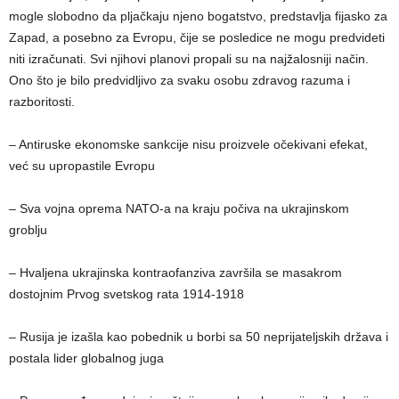
mogle slobodno da pljačkaju njeno bogatstvo, predstavlja fijasko za
Zapad, a posebno za Evropu, čije se posledice ne mogu predvideti
niti izračunati. Svi njihovi planovi propali su na najžalosniji način.
Ono što je bilo predvidljivo za svaku osobu zdravog razuma i
razboritosti.
– Antiruske ekonomske sankcije nisu proizvele očekivani efekat,
već su upropastile Evropu
– Sva vojna oprema NATO-a na kraju počiva na ukrajinskom
groblju
– Hvaljena ukrajinska kontraofanziva završila se masakrom
dostojnim Prvog svetskog rata 1914-1918
– Rusija je izašla kao pobednik u borbi sa 50 neprijateljskih država i
postala lider globalnog juga