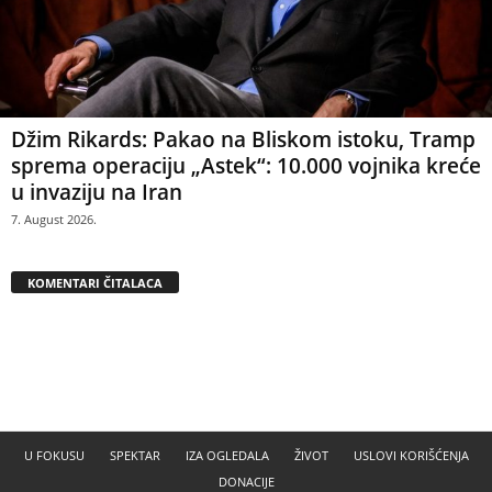
Džim Rikards: Pakao na Bliskom istoku, Tramp
sprema operaciju „Astek“: 10.000 vojnika kreće
u invaziju na Iran
7. August 2026.
KOMENTARI ČITALACA
U FOKUSU
SPEKTAR
IZA OGLEDALA
ŽIVOT
USLOVI KORIŠĆENJA
DONACIJE