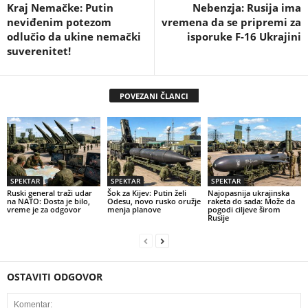
Kraj Nemačke: Putin
Nebenzja: Rusija ima
neviđenim potezom
vremena da se pripremi za
odlučio da ukine nemački
isporuke F-16 Ukrajini
suverenitet!
POVEZANI ČLANCI
SPEKTAR
SPEKTAR
SPEKTAR
Ruski general traži udar
Šok za Kijev: Putin želi
Najopasnija ukrajinska
na NATO: Dosta je bilo,
Odesu, novo rusko oružje
raketa do sada: Može da
vreme je za odgovor
menja planove
pogodi ciljeve širom
Rusije
OSTAVITI ODGOVOR