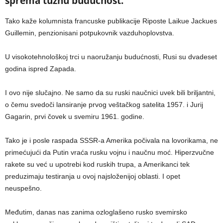
sprema tužnu budućnost.
Tako kaže kolumnista francuske publikacije Riposte Laikue Jackues
Guillemin, penzionisani potpukovnik vazduhoplovstva.
U visokotehnološkoj trci u naoružanju budućnosti, Rusi su dvadeset
godina ispred Zapada.
I ovo nije slučajno. Ne samo da su ruski naučnici uvek bili briljantni,
o čemu svedoči lansiranje prvog veštačkog satelita 1957. i Jurij
Gagarin, prvi čovek u svemiru 1961. godine.
Tako je i posle raspada SSSR-a Amerika počivala na lovorikama, ne
primećujući da Putin vraća rusku vojnu i naučnu moć. Hiperzvučne
rakete su već u upotrebi kod ruskih trupa, a Amerikanci tek
preduzimaju testiranja u ovoj najsloženijoj oblasti. I opet
neuspešno.
Međutim, danas nas zanima ozloglašeno rusko svemirsko