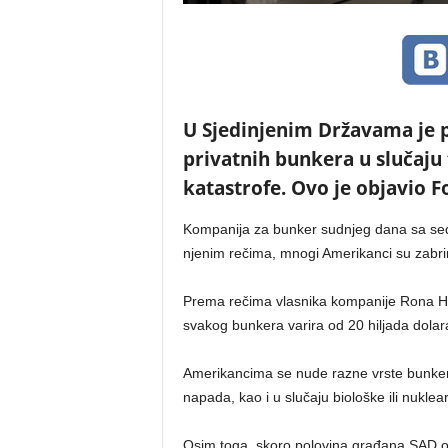
U Sjedinjenim Državama je 
privatnih bunkera u slučaju 
katastrofe. Ovo je objavio 
Kompanija za bunker sudnjeg dana sa sed
njenim rečima, mnogi Amerikanci su zabrin
Prema rečima vlasnika kompanije Rona H
svakog bunkera varira od 20 hiljada dolara 
Amerikancima se nude razne vrste bunkera
napada, kao i u slučaju biološke ili nuklea
Osim toga, skoro polovina građana SAD o