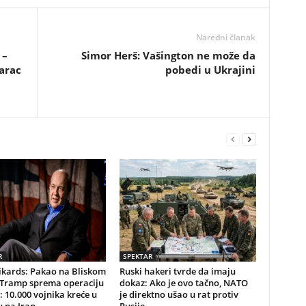
Naredni članak
 –
Simor Herš: Vašington ne može da
arac
pobedi u Ukrajini
R
SPEKTAR
ikards: Pakao na Bliskom
Ruski hakeri tvrde da imaju
, Tramp sprema operaciju
dokaz: Ako je ovo tačno, NATO
: 10.000 vojnika kreće u
je direktno ušao u rat protiv
u na Iran
Rusije