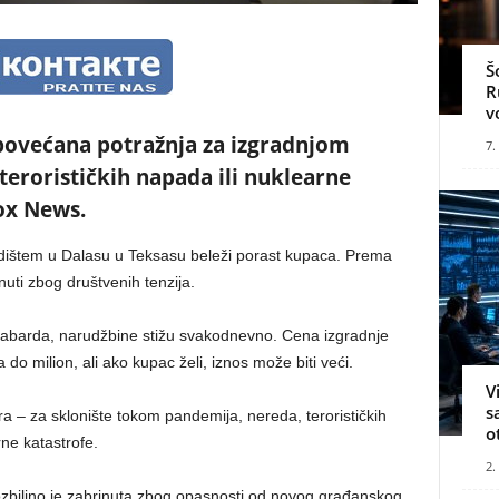
Š
R
v
povećana potražnja za izgradnjom
7.
terorističkih napada ili nuklearne
Fox News.
ištem u Dalasu u Teksasu beleži porast kupaca. Prema
uti zbog društvenih tenzija.
abarda, narudžbine stižu svakodnevno. Cena izgradnje
do milion, ali ako kupac želi, iznos može biti veći.
V
s
 – za sklonište tokom pandemija, nereda, terorističkih
o
rne katastrofe.
2.
zbiljno je zabrinuta zbog opasnosti od novog građanskog