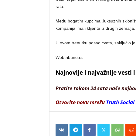
rata.
Među bogatim kupcima „luksuznih skloništ
kompanija ima i klijente iz drugih zemalja.
U ovom trenutku posao cveta, zaključio j
Webtribune.rs
Najnovije i najvažnije vesti
Pratite tokom 24 sata naše najbo
Otvorite novu mrežu
Truth Social