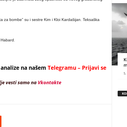
a za bombe” su i sestre Kim i Kloi Kardašijan. Teksaška
e Habard.
K
m
 i analize na našem
Telegramu – Prijavi se
5.
lje vesti samo na
Vkontakte
KO