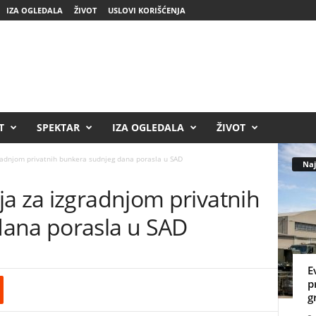
IZA OGLEDALA
ŽIVOT
USLOVI KORIŠĆENJA
T
SPEKTAR
IZA OGLEDALA
ŽIVOT
radnjom privatnih bunkera sudnjeg dana porasla u SAD
Naj
a za izgradnjom privatnih
dana porasla u SAD
E
p
g