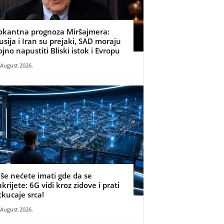
okantna prognoza Miršajmera:
usija i Iran su prejaki, SAD moraju
ojno napustiti Bliski istok i Evropu
 August 2026.
iše nećete imati gde da se
akrijete: 6G vidi kroz zidove i prati
tkucaje srca!
 August 2026.