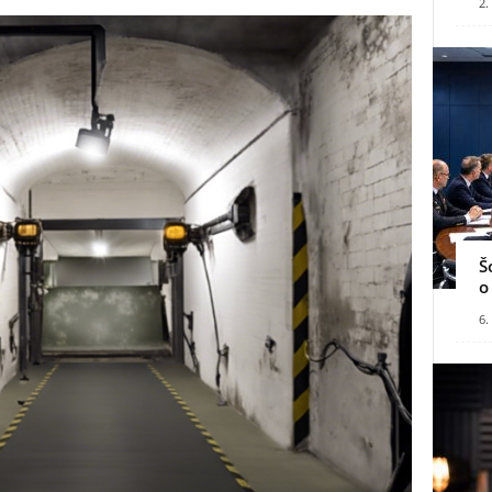
2.
Š
o
6.