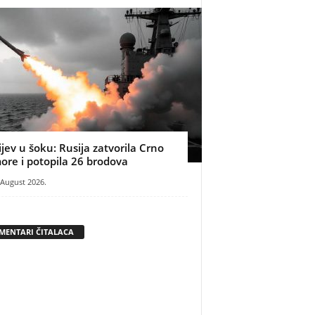
ijev u šoku: Rusija zatvorila Crno
ore i potopila 26 brodova
 August 2026.
MENTARI ČITALACA