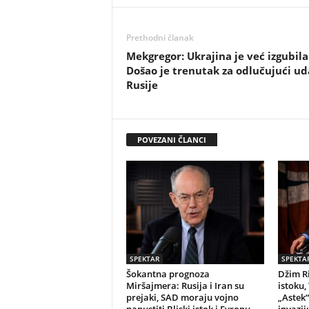
Prethodni članak
Mekgregor: Ukrajina je već izgubila
Došao je trenutak za odlučujući ud
Rusije
POVEZANI ČLANCI
SPEKTAR
SPEKTA
Šokantna prognoza
Džim R
Miršajmera: Rusija i Iran su
istoku
prejaki, SAD moraju vojno
„Astek“
napustiti Bliski istok i Evropu
invazij