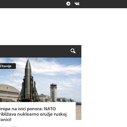
čitanije
vropa na ivici ponora: NATO
ribližava nuklearno oružje ruskoj
ranici!