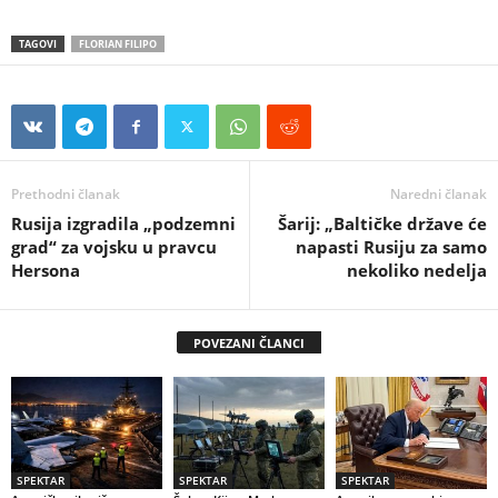
TAGOVI
FLORIAN FILIPO
Prethodni članak
Naredni članak
Rusija izgradila „podzemni
Šarij: „Baltičke države će
grad“ za vojsku u pravcu
napasti Rusiju za samo
Hersona
nekoliko nedelja
POVEZANI ČLANCI
SPEKTAR
SPEKTAR
SPEKTAR