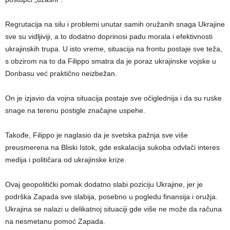
Regrutacija na silu i problemi unutar samih oružanih snaga Ukrajine
sve su vidljiviji, a to dodatno doprinosi padu morala i efektivnosti
ukrajinskih trupa. U isto vreme, situacija na frontu postaje sve teža,
s obzirom na to da Filippo smatra da je poraz ukrajinske vojske u
Donbasu već praktično neizbežan.
On je izjavio da vojna situacija postaje sve očiglednija i da su ruske
snage na terenu postigle značajne uspehe.
Takođe, Filippo je naglasio da je svetska pažnja sve više
preusmerena na Bliski Istok, gde eskalacija sukoba odvlači interes
medija i političara od ukrajinske krize.
Ovaj geopolitički pomak dodatno slabi poziciju Ukrajine, jer je
podrška Zapada sve slabija, posebno u pogledu finansija i oružja.
Ukrajina se nalazi u delikatnoj situaciji gde više ne može da računa
na nesmetanu pomoć Zapada.