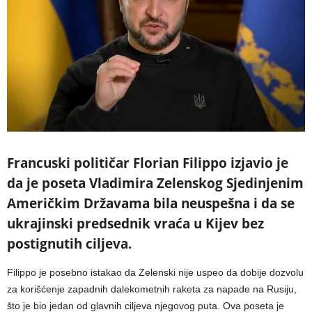
Francuski političar Florian Filippo izjavio je
da je poseta Vladimira Zelenskog Sjedinjenim
Američkim Državama bila neuspešna i da se
ukrajinski predsednik vraća u Kijev bez
postignutih ciljeva.
Filippo je posebno istakao da Zelenski nije uspeo da dobije dozvolu
za korišćenje zapadnih dalekometnih raketa za napade na Rusiju,
što je bio jedan od glavnih ciljeva njegovog puta. Ova poseta je