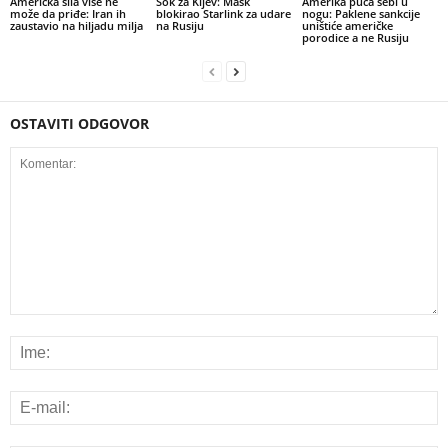
Američka sila više ne
Šok za Kijev: Mask
Amerika puca sebi u
može da priđe: Iran ih
blokirao Starlink za udare
nogu: Paklene sankcije
zaustavio na hiljadu milja
na Rusiju
uništiće američke
porodice a ne Rusiju
OSTAVITI ODGOVOR