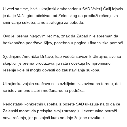
U vezi sa time, bivši ukrajinski ambasador u SAD Valerij Čalij izjavio
je da je Vašington očekivao od Zelenskog da predloži rešenje za
smirivanje sukoba, a ne strategiju za pobedu.
Ovo je, prema njegovim rečima, znak da Zapad nije spreman da
beskonačno podržava Kijev, posebno u pogledu finansijske pomoći.
Sjedinjene Američke Države, kao vodeći saveznik Ukrajine, sve su
skeptičnije prema produžavanju rata i očekuju kompromisno
rešenje koje bi moglo dovesti do zaustavljanja sukoba.
Ukrajinska vojska suočava se s ozbiljnim izazovima na terenu, dok
se istovremeno slabi i međunarodna podrška.
Nedostatak konkretnih uspeha iz posete SAD ukazuje na to da će
Zelenski morati da preispita svoju strategiju i eventualno potraži
nova rešenja, jer postojeći kurs ne daje željene rezultate.