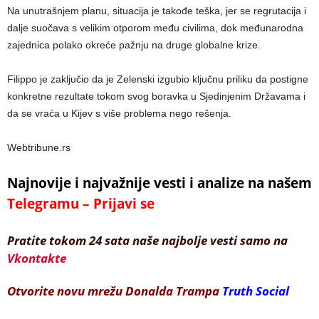
Na unutrašnjem planu, situacija je takođe teška, jer se regrutacija i
dalje suočava s velikim otporom među civilima, dok međunarodna
zajednica polako okreće pažnju na druge globalne krize.
Filippo je zaključio da je Zelenski izgubio ključnu priliku da postigne
konkretne rezultate tokom svog boravka u Sjedinjenim Državama i
da se vraća u Kijev s više problema nego rešenja.
Webtribune.rs
Najnovije i najvažnije vesti i analize na našem
Telegramu – Prijavi se
Pratite tokom 24 sata naše najbolje vesti samo na
Vkontakte
Otvorite novu mrežu Donalda Trampa
Truth Social