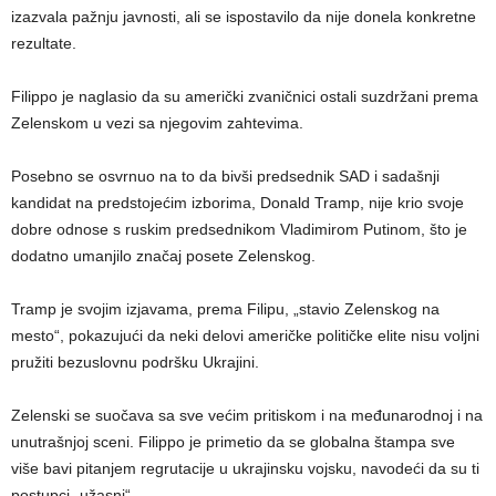
izazvala pažnju javnosti, ali se ispostavilo da nije donela konkretne
rezultate.
Filippo je naglasio da su američki zvaničnici ostali suzdržani prema
Zelenskom u vezi sa njegovim zahtevima.
Posebno se osvrnuo na to da bivši predsednik SAD i sadašnji
kandidat na predstojećim izborima, Donald Tramp, nije krio svoje
dobre odnose s ruskim predsednikom Vladimirom Putinom, što je
dodatno umanjilo značaj posete Zelenskog.
Tramp je svojim izjavama, prema Filipu, „stavio Zelenskog na
mesto“, pokazujući da neki delovi američke političke elite nisu voljni
pružiti bezuslovnu podršku Ukrajini.
Zelenski se suočava sa sve većim pritiskom i na međunarodnoj i na
unutrašnjoj sceni. Filippo je primetio da se globalna štampa sve
više bavi pitanjem regrutacije u ukrajinsku vojsku, navodeći da su ti
postupci „užasni“.