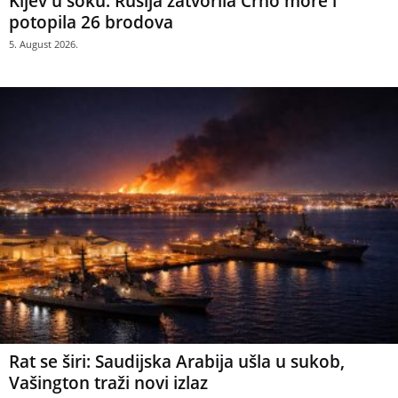
Kijev u šoku: Rusija zatvorila Crno more i
potopila 26 brodova
5. August 2026.
Rat se širi: Saudijska Arabija ušla u sukob,
Vašington traži novi izlaz