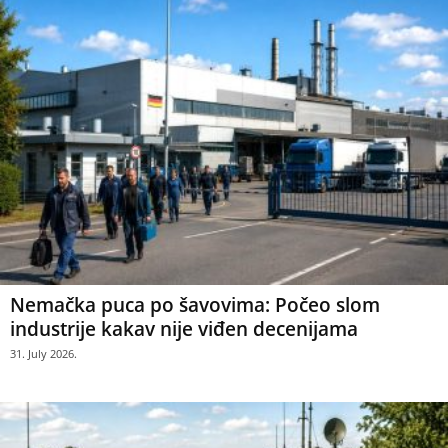
Nemačka puca po šavovima: Počeo slom
industrije kakav nije viđen decenijama
31. July 2026.