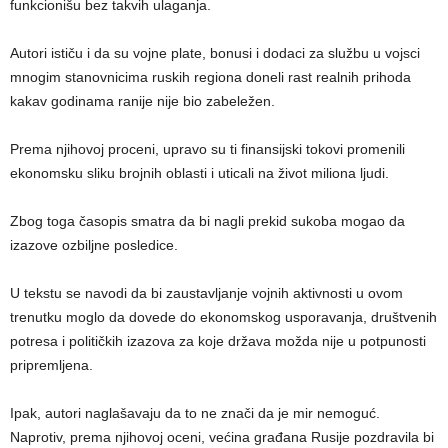
funkcionišu bez takvih ulaganja.
Autori ističu i da su vojne plate, bonusi i dodaci za službu u vojsci
mnogim stanovnicima ruskih regiona doneli rast realnih prihoda
kakav godinama ranije nije bio zabeležen.
Prema njihovoj proceni, upravo su ti finansijski tokovi promenili
ekonomsku sliku brojnih oblasti i uticali na život miliona ljudi.
Zbog toga časopis smatra da bi nagli prekid sukoba mogao da
izazove ozbiljne posledice.
U tekstu se navodi da bi zaustavljanje vojnih aktivnosti u ovom
trenutku moglo da dovede do ekonomskog usporavanja, društvenih
potresa i političkih izazova za koje država možda nije u potpunosti
pripremljena.
Ipak, autori naglašavaju da to ne znači da je mir nemoguć.
Naprotiv, prema njihovoj oceni, većina građana Rusije pozdravila bi