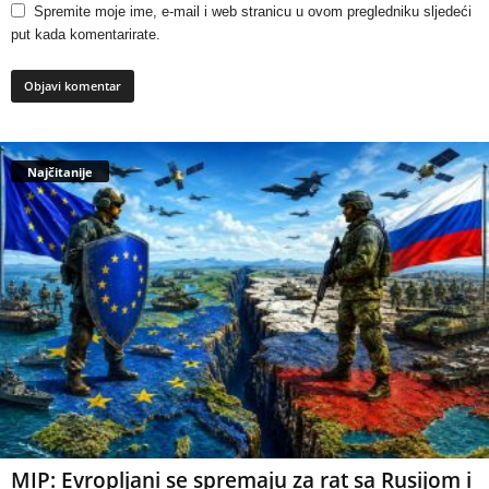
Spremite moje ime, e-mail i web stranicu u ovom pregledniku sljedeći
put kada komentarirate.
Najčitanije
MIP: Evropljani se spremaju za rat sa Rusijom i