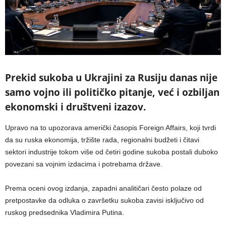
Prekid sukoba u Ukrajini za Rusiju danas nije
samo vojno ili političko pitanje, već i ozbiljan
ekonomski i društveni izazov.
Upravo na to upozorava američki časopis Foreign Affairs, koji tvrdi
da su ruska ekonomija, tržište rada, regionalni budžeti i čitavi
sektori industrije tokom više od četiri godine sukoba postali duboko
povezani sa vojnim izdacima i potrebama države.
Prema oceni ovog izdanja, zapadni analitičari često polaze od
pretpostavke da odluka o završetku sukoba zavisi isključivo od
ruskog predsednika Vladimira Putina.