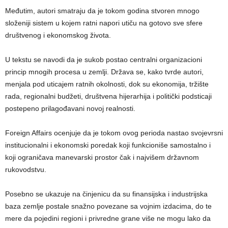
Međutim, autori smatraju da je tokom godina stvoren mnogo
složeniji sistem u kojem ratni napori utiču na gotovo sve sfere
društvenog i ekonomskog života.
U tekstu se navodi da je sukob postao centralni organizacioni
princip mnogih procesa u zemlji. Država se, kako tvrde autori,
menjala pod uticajem ratnih okolnosti, dok su ekonomija, tržište
rada, regionalni budžeti, društvena hijerarhija i politički podsticaji
postepeno prilagođavani novoj realnosti.
Foreign Affairs ocenjuje da je tokom ovog perioda nastao svojevrsni
institucionalni i ekonomski poredak koji funkcioniše samostalno i
koji ograničava manevarski prostor čak i najvišem državnom
rukovodstvu.
Posebno se ukazuje na činjenicu da su finansijska i industrijska
baza zemlje postale snažno povezane sa vojnim izdacima, do te
mere da pojedini regioni i privredne grane više ne mogu lako da