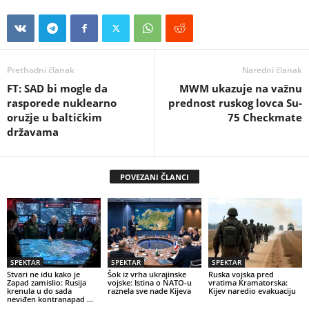
Prethodni članak
Naredni članak
FT: SAD bi mogle da
MWM ukazuje na važnu
rasporede nuklearno
prednost ruskog lovca Su-
oružje u baltičkim
75 Checkmate
državama
POVEZANI ČLANCI
SPEKTAR
SPEKTAR
SPEKTAR
Stvari ne idu kako je
Šok iz vrha ukrajinske
Ruska vojska pred
Zapad zamislio: Rusija
vojske: Istina o NATO-u
vratima Kramatorska:
krenula u do sada
raznela sve nade Kijeva
Kijev naredio evakuaciju
neviđen kontranapad …