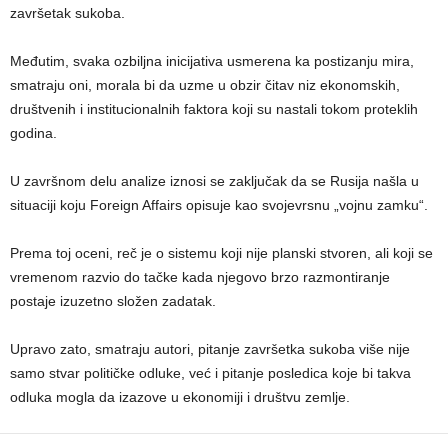
završetak sukoba.
Međutim, svaka ozbiljna inicijativa usmerena ka postizanju mira,
smatraju oni, morala bi da uzme u obzir čitav niz ekonomskih,
društvenih i institucionalnih faktora koji su nastali tokom proteklih
godina.
U završnom delu analize iznosi se zaključak da se Rusija našla u
situaciji koju Foreign Affairs opisuje kao svojevrsnu „vojnu zamku“.
Prema toj oceni, reč je o sistemu koji nije planski stvoren, ali koji se
vremenom razvio do tačke kada njegovo brzo razmontiranje
postaje izuzetno složen zadatak.
Upravo zato, smatraju autori, pitanje završetka sukoba više nije
samo stvar političke odluke, već i pitanje posledica koje bi takva
odluka mogla da izazove u ekonomiji i društvu zemlje.