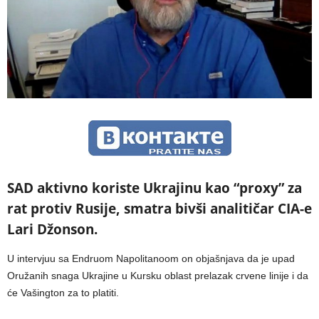
SAD aktivno koriste Ukrajinu kao “proxy” za
rat protiv Rusije, smatra bivši analitičar CIA-e
Lari Džonson.
U intervjuu sa Endruom Napolitanoom on objašnjava da je upad
Oružanih snaga Ukrajine u Kursku oblast prelazak crvene linije i da
će Vašington za to platiti.