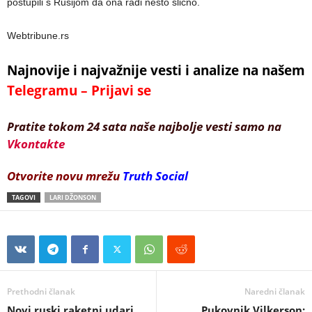
postupili s Rusijom da ona radi nešto slično.
Webtribune.rs
Najnovije i najvažnije vesti i analize na našem
Telegramu – Prijavi se
Pratite tokom 24 sata naše najbolje vesti samo na
Vkontakte
Otvorite novu mrežu
Truth Social
TAGOVI
LARI DŽONSON
Prethodni članak
Naredni članak
Novi ruski raketni udari
Pukovnik Vilkerson: