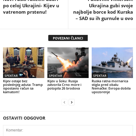
po celoj Ukrajini- Kijev u
Ukrajina gubi svoje
vatrenom prstenu!
najbolje borce kod Kurska
– SAD su ih gurnule u ovo
POVEZANI ČLANCI
SPEKTAR
SPEKTAR
SPEKTAR
Kijev ostaje bez
Kijev u šoku: Rusija
Ruska ratna mornarica
poslednjeg aduta: Tramp
zatvorila Crno more i
stigla pred obalu
ispostavio račun sa
potopila 26 brodova
Nemačke: Evropa dobila
kamatom!
upozorenje
OSTAVITI ODGOVOR