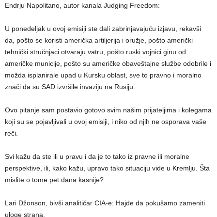
Endrju Napolitano, autor kanala Judging Freedom:
U ponedeljak u ovoj emisiji ste dali zabrinjavajuću izjavu, rekavši
da, pošto se koristi američka artiljerija i oružje, pošto američki
tehnički stručnjaci otvaraju vatru, pošto ruski vojnici ginu od
američke municije, pošto su američke obaveštajne službe odobrile i
možda isplanirale upad u Kursku oblast, sve to pravno i moralno
znači da su SAD izvršile invaziju na Rusiju.
Ovo pitanje sam postavio gotovo svim našim prijateljima i kolegama
koji su se pojavljivali u ovoj emisiji, i niko od njih ne osporava vaše
reči.
Svi kažu da ste ili u pravu i da je to tako iz pravne ili moralne
perspektive, ili, kako kažu, upravo tako situaciju vide u Kremlju. Šta
mislite o tome pet dana kasnije?
Lari Džonson, bivši analitičar CIA-e: Hajde da pokušamo zameniti
uloge strana.