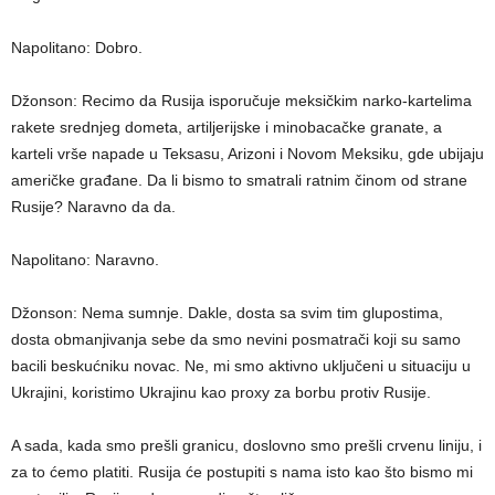
Napolitano: Dobro.
Džonson: Recimo da Rusija isporučuje meksičkim narko-kartelima
rakete srednjeg dometa, artiljerijske i minobacačke granate, a
karteli vrše napade u Teksasu, Arizoni i Novom Meksiku, gde ubijaju
američke građane. Da li bismo to smatrali ratnim činom od strane
Rusije? Naravno da da.
Napolitano: Naravno.
Džonson: Nema sumnje. Dakle, dosta sa svim tim glupostima,
dosta obmanjivanja sebe da smo nevini posmatrači koji su samo
bacili beskućniku novac. Ne, mi smo aktivno uključeni u situaciju u
Ukrajini, koristimo Ukrajinu kao proxy za borbu protiv Rusije.
A sada, kada smo prešli granicu, doslovno smo prešli crvenu liniju, i
za to ćemo platiti. Rusija će postupiti s nama isto kao što bismo mi