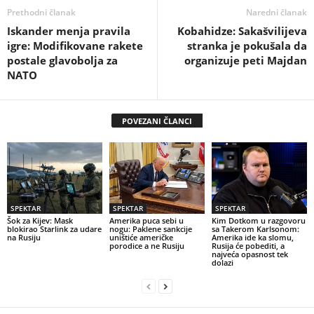
Prethodni članak
Naredni članak
Iskander menja pravila
Kobahidze: Sakašvilijeva
igre: Modifikovane rakete
stranka je pokušala da
postale glavobolja za
organizuje peti Majdan
NATO
POVEZANI ČLANCI
SPEKTAR
SPEKTAR
SPEKTAR
Šok za Kijev: Mask
Amerika puca sebi u
Kim Dotkom u razgovoru
blokirao Starlink za udare
nogu: Paklene sankcije
sa Takerom Karlsonom:
na Rusiju
uništiće američke
Amerika ide ka slomu,
porodice a ne Rusiju
Rusija će pobediti, a
najveća opasnost tek
dolazi