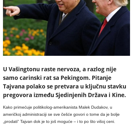
U Vašingtonu raste nervoza, a razlog nije
samo carinski rat sa Pekingom. Pitanje
Tajvana polako se pretvara u ključnu stavku
pregovora između Sjedinjenih Država i Kine.
Kako primećuje politikolog-amerikanista Malek Dudakov, u
američkoj administraciji se sve češće govori o tome da je bolje
„prodati“ Tajvan dok je to još moguće – i to po što višoj ceni.