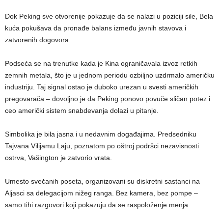
Dok Peking sve otvorenije pokazuje da se nalazi u poziciji sile, Bela
kuća pokušava da pronađe balans između javnih stavova i
zatvorenih dogovora.
Podseća se na trenutke kada je Kina ograničavala izvoz retkih
zemnih metala, što je u jednom periodu ozbiljno uzdrmalo američku
industriju. Taj signal ostao je duboko urezan u svesti američkih
pregovarača – dovoljno je da Peking ponovo povuče sličan potez i
ceo američki sistem snabdevanja dolazi u pitanje.
Simbolika je bila jasna i u nedavnim događajima. Predsedniku
Tajvana Vilijamu Laju, poznatom po oštroj podršci nezavisnosti
ostrva, Vašington je zatvorio vrata.
Umesto svečanih poseta, organizovani su diskretni sastanci na
Aljasci sa delegacijom nižeg ranga. Bez kamera, bez pompe –
samo tihi razgovori koji pokazuju da se raspoloženje menja.