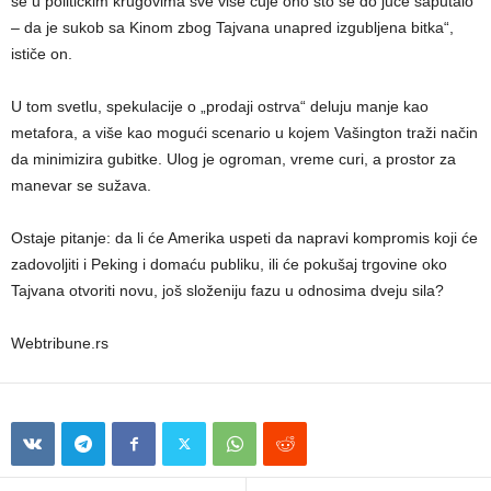
se u političkim krugovima sve više čuje ono što se do juče šaputalo
– da je sukob sa Kinom zbog Tajvana unapred izgubljena bitka“,
ističe on.
U tom svetlu, spekulacije o „prodaji ostrva“ deluju manje kao
metafora, a više kao mogući scenario u kojem Vašington traži način
da minimizira gubitke. Ulog je ogroman, vreme curi, a prostor za
manevar se sužava.
Ostaje pitanje: da li će Amerika uspeti da napravi kompromis koji će
zadovoljiti i Peking i domaću publiku, ili će pokušaj trgovine oko
Tajvana otvoriti novu, još složeniju fazu u odnosima dveju sila?
Webtribune.rs