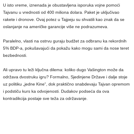
U isto vreme, iznenada je obustavljena isporuka vojne pomoći
Tajvanu u vrednosti od 400 miliona dolara. Paket je uključivao
rakete i dronove. Ovaj potez u Tajpeju su shvatili kao znak da se
oslanjanje na američke garancije više ne podrazumeva.
Paralelno, vlasti na ostrvu guraju budžet za odbranu ka rekordnih
5% BDP-a, pokušavajući da pokažu kako mogu sami da nose teret
bezbednosti.
Ali upravo tu leži ključna dilema: koliko dugo Vašington može da
održava dvostruku igru? Formalno, Sjedinjene Države i dalje stoje
uz politiku „jedne Kine“, dok praktično snabdevaju Tajvan opremom
i podstiču kurs ka odvojenosti. Dudakov podseća da ova
kontradikcija postaje sve teža za održavanje.