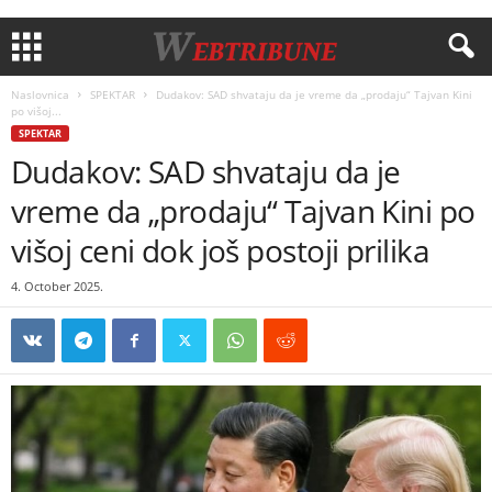
Naslovnica
SPEKTAR
Dudakov: SAD shvataju da je vreme da „prodaju“ Tajvan Kini
po višoj...
SPEKTAR
Dudakov: SAD shvataju da je
vreme da „prodaju“ Tajvan Kini po
višoj ceni dok još postoji prilika
4. October 2025.