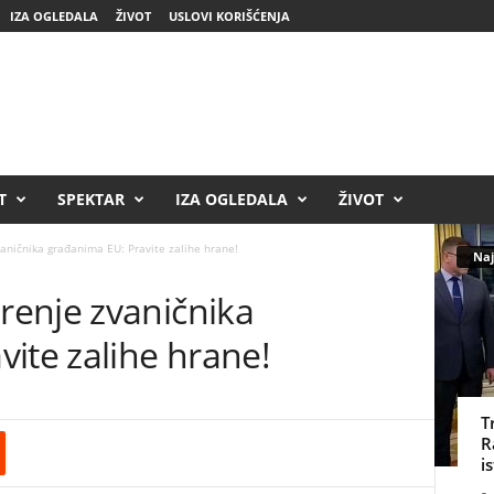
IZA OGLEDALA
ŽIVOT
USLOVI KORIŠĆENJA
T
SPEKTAR
IZA OGLEDALA
ŽIVOT
ničnika građanima EU: Pravite zalihe hrane!
Naj
enje zvaničnika
ite zalihe hrane!
T
R
i