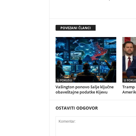
POVEZANI ČLANCI
U FOKUSU
U FOKU
Vašington ponovo šalje ključne
Tramp o
obaveštajne podatke Kijevu
Amerik
OSTAVITI ODGOVOR