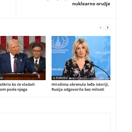
nuklearno oružje
SU
U FOKUSU
tkrio ko će vladati
Hirošima okrenula leđa istoriji,
om posle njega
Rusija odgovorila bez milosti