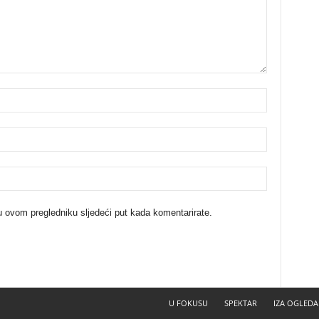
u ovom pregledniku sljedeći put kada komentarirate.
U FOKUSU
SPEKTAR
IZA OGLEDA