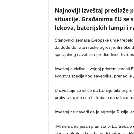
Najnoviji izveštaj predlaže
situacije. Građanima EU se s
lekova, baterijskih lampi i r
Stanovnici zemalja Evropske unije trebalo
da dođe do rata i ruske agresije, ili neke
specijalnog savetnika predsednice Evropsk
Izveštaj o civilnoj i vojnoj pripremljenosti 
svojstvu specijalnog savetnika, preneo je „
U izveštaju se ističe da EU nije bila prip
protiv Ukrajine i da bi trebalo da iz faze 
Izveštaj ne navodi da je agresija Rusije je
„Mi nemamo jasan plan šta bi EU trebalo d
članice. Pretnja koju bi predstavljao rat 