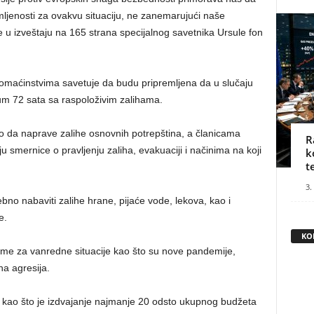
mljenosti za ovakvu situaciju, ne zanemarujući naše
se u izveštaju na 165 strana specijalnog savetnika Ursule fon
 domaćinstvima savetuje da budu pripremljena da u slučaju
m 72 sata sa raspoloživim zalihama.
o da naprave zalihe osnovnih potrepština, a članicama
R
 smernice o pravljenju zaliha, evakuaciji i načinima na koji
k
t
3.
ebno nabaviti zalihe hrane, pijaće vode, lekova, kao i
e.
KO
reme za vanredne situacije kao što su nove pandemije,
a agresija.
 kao što je izdvajanje najmanje 20 odsto ukupnog budžeta