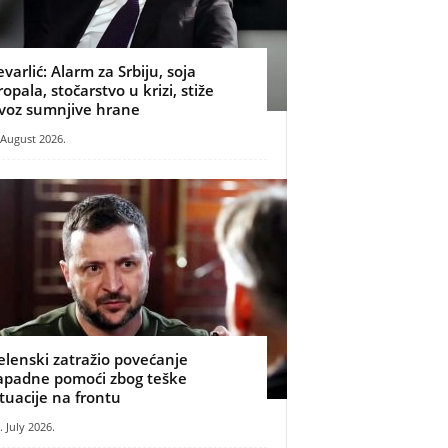
evarlić: Alarm za Srbiju, soja
ropala, stočarstvo u krizi, stiže
voz sumnjive hrane
 August 2026.
elenski zatražio povećanje
apadne pomoći zbog teške
ituacije na frontu
. July 2026.