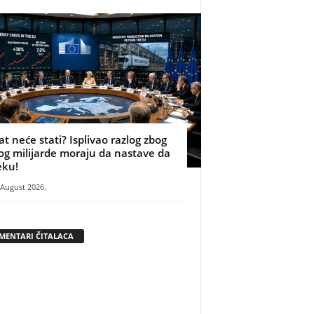
at neće stati? Isplivao razlog zbog
og milijarde moraju da nastave da
eku!
 August 2026.
MENTARI ČITALACA