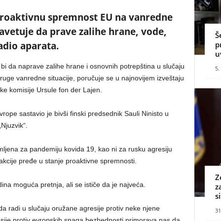
 proaktivnu spremnost EU na vanredne
avetuje da prave zalihe hrane, vode,
Š
p
adio aparata.
u
 bi da naprave zalihe hrane i osnovnih potrepština u slučaju
5.
 druge vanredne situacije, poručuje se u najnovijem izveštaju
e komisije Ursule fon der Lajen.
Evrope sastavio je bivši finski predsednik Sauli Ninisto u
Njuzvik“.
remljena za pandemiju kovida 19, kao ni za rusku agresiju
reakcije pređe u stanje proaktivne spremnosti.
Z
dina moguća pretnja, ali se ističe da je najveća.
z
s
a radi u slučaju oružane agresije protiv neke njene
31
Rusije protiv evropskih snaga bezbednosti primorava nas da