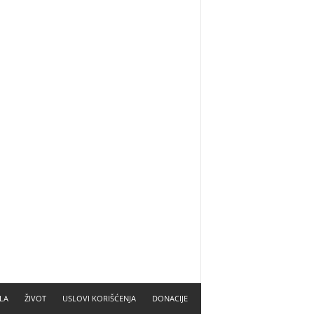
LA
ŽIVOT
USLOVI KORIŠĆENJA
DONACIJE