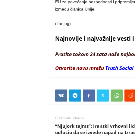
EU za povećanje bezbednosti i pripremljen
između članica Unije.
(Tanjug)
Najnovije i najvažnije vesti
Pratite tokom 24 sata naše najbo
Otvorite novu mrežu
Truth Social
Prethodni članak
“Njujork tajms”: Iranski vrhovni li
odlučio da se izvede napad na Izrae