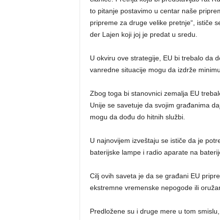
to pitanje postavimo u centar naše pripre
pripreme za druge velike pretnje“, ističe 
der Lajen koji joj je predat u sredu.
U okviru ove strategije, EU bi trebalo da
vanredne situacije mogu da izdrže minimu
Zbog toga bi stanovnici zemalja EU trebal
Unije se savetuje da svojim građanima daju
mogu da dođu do hitnih službi.
U najnovijem izveštaju se ističe da je potr
baterijske lampe i radio aparate na baterij
Cilj ovih saveta je da se građani EU prip
ekstremne vremenske nepogode ili oružan
Predložene su i druge mere u tom smislu,