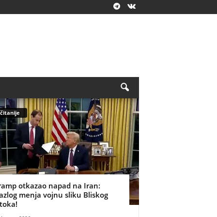
čitanije
ramp otkazao napad na Iran:
azlog menja vojnu sliku Bliskog
stoka!