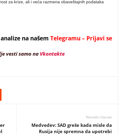
ost za krize, ali i veća razmena obaveštajnih podataka
 i analize na našem
Telegramu – Prijavi se
lje vesti samo na
Vkontakte
Naredni članak
der
Medvedev: SAD greše kada misle da
l
Rusija nije spremna da upotrebi