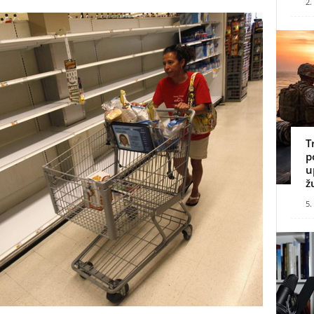
2.
T
p
u
ž
5.