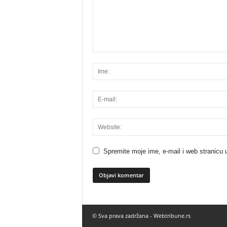
Spremite moje ime, e-mail i web stranicu 
© Sva prava zadržana -
Webtribune.rs