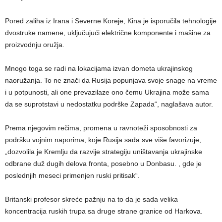
Pored zaliha iz Irana i Severne Koreje, Kina je isporučila tehnologije
dvostruke namene, uključujući električne komponente i mašine za
proizvodnju oružja.
Mnogo toga se radi na lokacijama izvan dometa ukrajinskog
naoružanja. To ne znači da Rusija popunjava svoje snage na vreme
i u potpunosti, ali one prevazilaze ono čemu Ukrajina može sama
da se suprotstavi u nedostatku podrške Zapada“, naglašava autor.
Prema njegovim rečima, promena u ravnoteži sposobnosti za
podršku vojnim naporima, koje Rusija sada sve više favorizuje,
„dozvolila je Kremlju da razvije strategiju uništavanja ukrajinske
odbrane duž dugih delova fronta, posebno u Donbasu. , gde je
poslednjih meseci primenjen ruski pritisak“.
Britanski profesor skreće pažnju na to da je sada velika
koncentracija ruskih trupa sa druge strane granice od Harkova.