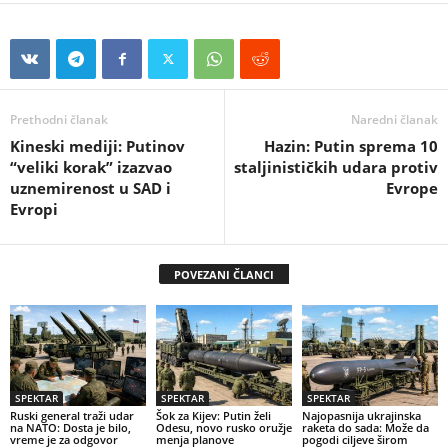
Prethodni članak
Naredni članak
Kineski mediji: Putinov
Hazin: Putin sprema 10
“veliki korak” izazvao
staljinističkih udara protiv
uznemirenost u SAD i
Evrope
Evropi
POVEZANI ČLANCI
SPEKTAR
SPEKTAR
SPEKTAR
Ruski general traži udar
Šok za Kijev: Putin želi
Najopasnija ukrajinska
na NATO: Dosta je bilo,
Odesu, novo rusko oružje
raketa do sada: Može da
vreme je za odgovor
menja planove
pogodi ciljeve širom