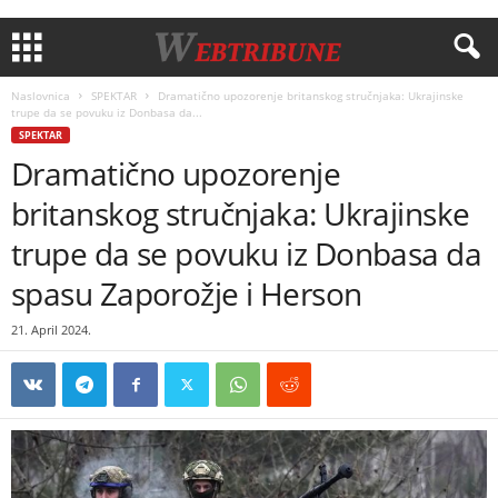
Naslovnica
SPEKTAR
Dramatično upozorenje britanskog stručnjaka: Ukrajinske
trupe da se povuku iz Donbasa da...
SPEKTAR
Dramatično upozorenje
britanskog stručnjaka: Ukrajinske
trupe da se povuku iz Donbasa da
spasu Zaporožje i Herson
21. April 2024.