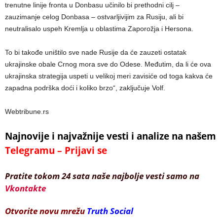
trenutne linije fronta u Donbasu učinilo bi prethodni cilj –
zauzimanje celog Donbasa – ostvarljivijim za Rusiju, ali bi
neutralisalo uspeh Kremlja u oblastima Zaporožja i Hersona.
To bi takođe uništilo sve nade Rusije da će zauzeti ostatak
ukrajinske obale Crnog mora sve do Odese. Međutim, da li će ova
ukrajinska strategija uspeti u velikoj meri zavisiće od toga kakva će
zapadna podrška doći i koliko brzo“, zaključuje Volf.
Webtribune.rs
Najnovije i najvažnije vesti i analize na našem
Telegramu – Prijavi se
Pratite tokom 24 sata naše najbolje vesti samo na
Vkontakte
Otvorite novu mrežu
Truth Social