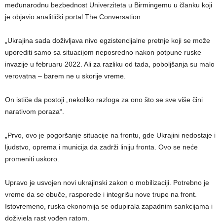
međunarodnu bezbednost Univerziteta u Birmingemu u članku koji
je objavio analitički portal The Conversation.
„Ukrajina sada doživljava nivo egzistencijalne pretnje koji se može
uporediti samo sa situacijom neposredno nakon potpune ruske
invazije u februaru 2022. Ali za razliku od tada, poboljšanja su malo
verovatna – barem ne u skorije vreme.
On ističe da postoji „nekoliko razloga za ono što se sve više čini
narativom poraza“.
„Prvo, ovo je pogoršanje situacije na frontu, gde Ukrajini nedostaje i
ljudstvo, oprema i municija da zadrži liniju fronta. Ovo se neće
promeniti uskoro.
Upravo je usvojen novi ukrajinski zakon o mobilizaciji. Potrebno je
vreme da se obuče, rasporede i integrišu nove trupe na front.
Istovremeno, ruska ekonomija se odupirala zapadnim sankcijama i
doživjela rast vođen ratom.