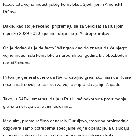
kapaciteta vojno-industrijskog kompleksa Sjedinjenih Američkih
Država.
Dakle, kao što je rečeno, pripremaju se za veliki rat sa Rusijom
otprilike 2029-2030. godine, objasnio je Andrej Guruljov.
On je dodao da je de facto Vašington dao do znanja da će njegov
vojno-industrijski kompleks u narednih pet godina biti obezbeđen
narudžbinama.
Pritom je general uverio da NATO ozbiljno greši ako misli da Rusija
neće imati dovoljno resursa za vojno suprotstavljanje Zapadu.
Tako, u SAD-u smatraju da je u Rusiji već pokrenuta proizvodnja
granata i oružja po ratnim uslovima.
Međutim, prema rečima generala Guruljova, trenutna proizvodnja
odgovara samo potrebama specijalne vojne operacije, a u slučaju
uvođenja ratnog stanja ta proizvodnja može biti višestruko