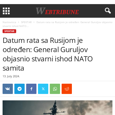
Naslovnica
SPEKTAR
Datum rata sa Rusijom je određen: General Guruljov objasnio
stvarni ishod NATO...
SPEKTAR
Datum rata sa Rusijom je
određen: General Guruljov
objasnio stvarni ishod NATO
samita
13. July 2024.