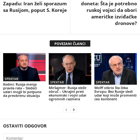
Zapadu: Iran želi sporazum
doneta: Šta je potrebno
sa Rusijom, poput S. Koreje
ruskoj vojsci da obori
američke izviđačke
dronove?
POVEZANI ČLANCI
SPEKTAR
SPEKTAR
SPEKTAR
Kedmi: Rusija menja
Miršajmer: Rusija steže
Wolff otkrio šta čeka
pravila rata – Sledeći
obruč – Ukrajini preti
Evropu: Bez Rusije sledi
udari mogli bi potpuno
ekonomski i vojni udar
udar koji može promeniti
da preokrenu situaciju
ogromnih razmera
ceo kontinent
OSTAVITI ODGOVOR