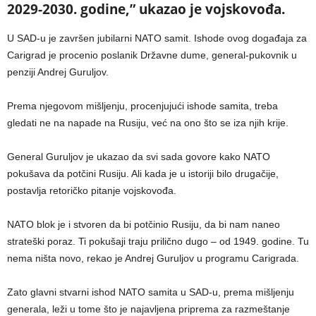
2029-2030. godine,” ukazao je vojskovođa.
U SAD-u je završen jubilarni NATO samit. Ishode ovog događaja za
Carigrad je procenio poslanik Državne dume, general-pukovnik u
penziji Andrej Guruljov.
Prema njegovom mišljenju, procenjujući ishode samita, treba
gledati ne na napade na Rusiju, već na ono što se iza njih krije.
General Guruljov je ukazao da svi sada govore kako NATO
pokušava da potčini Rusiju. Ali kada je u istoriji bilo drugačije,
postavlja retoričko pitanje vojskovođa.
NATO blok je i stvoren da bi potčinio Rusiju, da bi nam naneo
strateški poraz. Ti pokušaji traju prilično dugo – od 1949. godine. Tu
nema ništa novo, rekao je Andrej Guruljov u programu Carigrada.
Zato glavni stvarni ishod NATO samita u SAD-u, prema mišljenju
generala, leži u tome što je najavljena priprema za razmeštanje