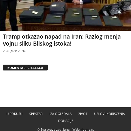
Tramp otkazao napad na Iran: Razlog menja
vojnu sliku Bliskog istoka!
2. August 2026.
KOMENTARI ČITALACA
U FOKUSU
SPEKTAR
IZA OGLEDALA
ŽIVOT
USLOVI KORIŠĆENJA
DONACIJE
© Sva prava zadržana -
Webtribune.rs