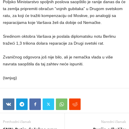
Poljsko Ministarstvo spoljnih poslova saopštilo je ranije danas da će
ta zemlja pripremiti obračun “vojnih gubitaka” u Drugom svetskom
ratu, za koji će tražiti kompenzaciju od Moskve, po analogiji sa
reparacijama koje Varšava želi da dobije od Nemačke.
Sredinom oktobra Varšava je poslala diplomatsku notu Berlinu
tražeći 1,3 triliona dolara reparacije za Drugi svetski rat.
Zvaničnog odgovora još nije bilo, ali je nemačka vlada u više
navrata saopštila da taj zahtev neće ispuniti.
(tanjug)
Prethodni članak
Naredni članak