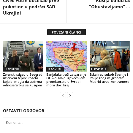
CNN: Putin dočekao prve
Rusija odlučila:
pukotine u podršci SAD
“Obustavljamo” …
Ukrajini
POVEZANI ČLANCI
U FOKUSU
U FOKUSU
U FOKUSU
Zelenski stigao u Beograd
Banjaluka traži zatvaranje
Eskalirao sukob Španije i
uz crveni tepih: Poseta
OHR-a: Najdugovečnijem
Italije zbog migranata:
koja bi mogla da uzdrma
protektoratu u Evropi
Madrid uveo kontramere
odnose Srbije sa Rusijom
mora doći kraj
OSTAVITI ODGOVOR