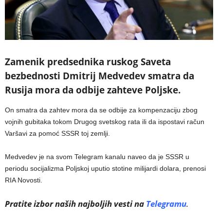
Zamenik predsednika ruskog Saveta
bezbednosti Dmitrij Medvedev smatra da
Rusija mora da odbije zahteve Poljske.
On smatra da zahtev mora da se odbije za kompenzaciju zbog
vojnih gubitaka tokom Drugog svetskog rata ili da ispostavi račun
Varšavi za pomoć SSSR toj zemlji.
Medvedev je na svom Telegram kanalu naveo da je SSSR u
periodu socijalizma Poljskoj uputio stotine milijardi dolara, prenosi
RIA Novosti.
Pratite izbor naših najboljih vesti na
Telegramu
.