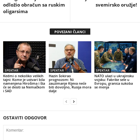
odložio obračun sa ruskim
svemirsko oružje!
oligarsima
POVEZANI ČLANCI
SPEKTAR
SPEKTAR
SPEKTAR
Kedmi o nekoliko velikih
Hazin šokirao
NATO ulazi u ukrajinsku
tajni: Kome je ustvari bila
prognozom: Ni
vojsku: Fabrike sele u
namenjena Hirošima i šta
zauzimanje Kijeva neće
Evropu, granica sukoba
će se desiti sa Nemačkom
biti dovoljno, Rusija mora
se menja
i SAD
dalje
OSTAVITI ODGOVOR