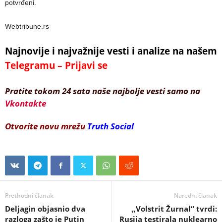
potvrđeni.
Webtribune.rs
Najnovije i najvažnije vesti i analize na našem
Telegramu – Prijavi se
Pratite tokom 24 sata naše najbolje vesti samo na
Vkontakte
Otvorite novu mrežu
Truth Social
Prethodni članak
Naredni članak
Deljagin objasnio dva
„Volstrit Žurnal“ tvrdi:
razloga zašto je Putin
Rusija testirala nuklearno