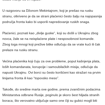
U razgovoru sa Džonom Mekintajrom, koji je prešao na rusku
stranu, otkriveno je da se strani plaćenici često šalju na najopasnija
područja fronta kako bi usporili napredovanje ruskih snaga.
Plaćenici, poznati kao „divlje guske“, koji su došli u Ukrajinu zbog
novca, žale se na neisplaćene plate i nesposobnost komande.
Zbog toga mnogi koji prežive bitke odlučuju da se vrate kući ili čak
prelaze na rusku stranu.
Većina plaćenika koji čuju za ove probleme, poput kašnjenja plata,
loših komandanata, korupcije i samoubilačkih misija, odlučuje da
napusti Ukrajinu. Ovi borci su često korišćeni kao stražari na prvim
linijama fronta ili kao “topovsko meso”.
Takođe, do sredine marta ove godine, prema zvaničnim podacima
Ministarstva odbrane Rusije, poginulo je skoro šest hiljada stranih
boraca, što verovatno uključuje samo one čiji su gubici mogli biti