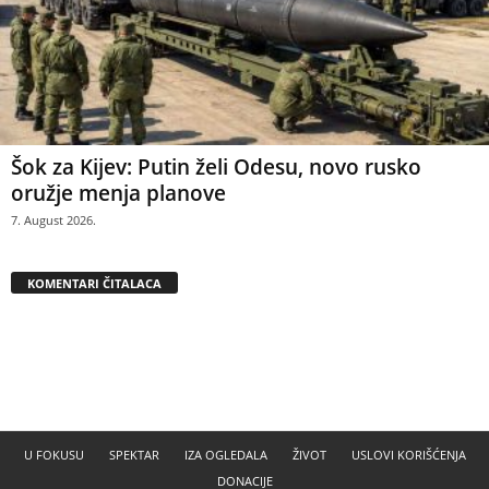
Šok za Kijev: Putin želi Odesu, novo rusko
oružje menja planove
7. August 2026.
KOMENTARI ČITALACA
U FOKUSU
SPEKTAR
IZA OGLEDALA
ŽIVOT
USLOVI KORIŠĆENJA
DONACIJE