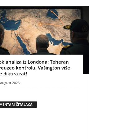
ok analiza iz Londona: Teheran
reuzeo kontrolu, Vašington više
e diktira rat!
 August 2026.
MENTARI ČITALACA