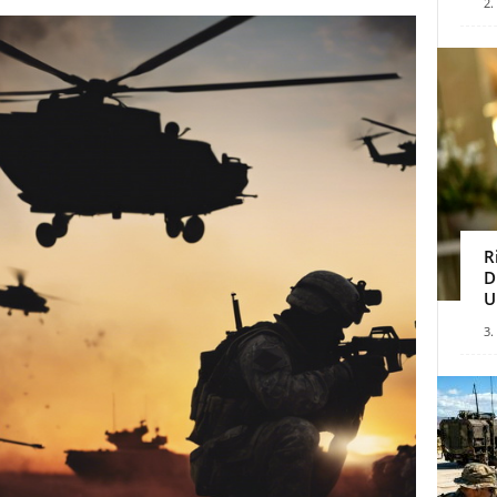
2.
R
D
U
3.