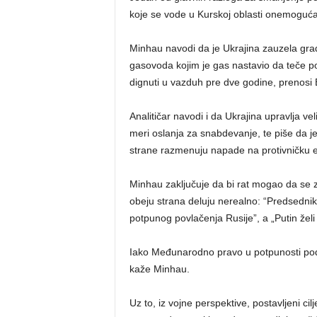
koje se vode u Kurskoj oblasti onemoguć
Minhau navodi da je Ukrajina zauzela grad
gasovoda kojim je gas nastavio da teče p
dignuti u vazduh pre dve godine, prenosi 
Analitičar navodi i da Ukrajina upravlja v
meri oslanja za snabdevanje, te piše da j
strane razmenuju napade na protivničku e
Minhau zaključuje da bi rat mogao da se za
obeju strana deluju nerealno: “Predsednik 
potpunog povlačenja Rusije”, a „Putin želi č
Iako Međunarodno pravo u potpunosti podrž
kaže Minhau.
Uz to, iz vojne perspektive, postavljeni ci