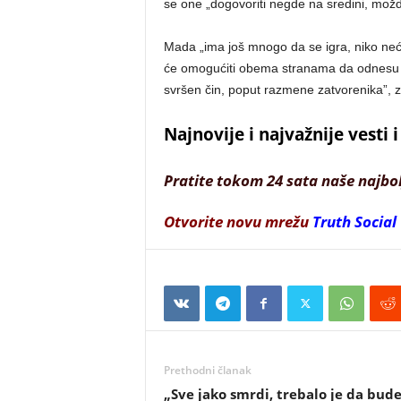
se one „dogovoriti negde na sredini, mož
Mada „ima još mnogo da se igra, niko neće 
će omogućiti obema stranama da odnesu p
svršen čin, poput razmene zatvorenika”, z
Najnovije i najvažnije vesti
Pratite tokom 24 sata naše najbo
Otvorite novu mrežu
Truth Social
Prethodni članak
„Sve jako smrdi, trebalo je da bud