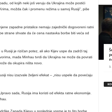
apadu, od kojih neki još veruju da Ukrajina može postići
Krima, možda čak i promenu režima u samoj Rusiji”, piše
njene zapadne pristalice nemaju zajednički dogovoreni ratni
da obe strane shvate da će cena nastavka borbe biti veća od
Š
 Rusiji je rizičan potez, ali ako Kijev uspe da zadrži taj
p
orima, mada Minhau tvrdi da Ukrajina ne može da povrati
n
 može da okupira ništa novo.
3.
iji nisu izazvale željeni efekat – „nisu uspele da povećaju
KO
 Upravo sada, Rusija ima koristi od efekta ratne ekonomije.
nhau.
drške Zapada Kijevu u poslednje vreme je to što borbe