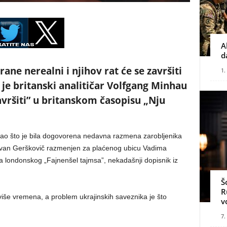
A
d
trane nerealni i njihov rat će se završiti
1.
je britanski analitičar Volfgang Minhau
avršiti” u britanskom časopisu „Nju
 kao što je bila dogovorena nedavna razmena zarobljenika
r Evan Gerškovič razmenjen za plaćenog ubicu Vadima
a londonskog „Fajnenšel tajmsa”, nekadašnji dopisnik iz
Š
R
više vremena, a problem ukrajinskih saveznika je što
v
7.