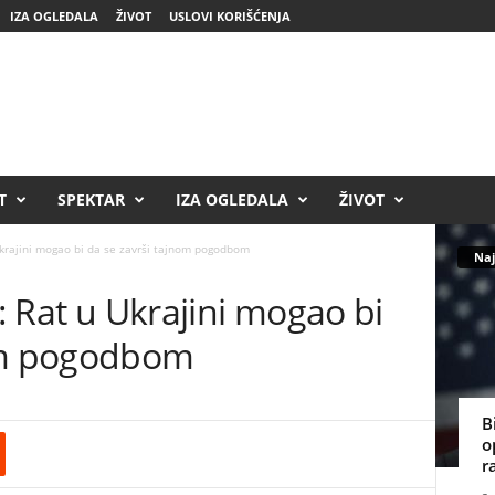
IZA OGLEDALA
ŽIVOT
USLOVI KORIŠĆENJA
T
SPEKTAR
IZA OGLEDALA
ŽIVOT
 Ukrajini mogao bi da se završi tajnom pogodbom
Naj
r: Rat u Ukrajini mogao bi
nom pogodbom
B
o
r