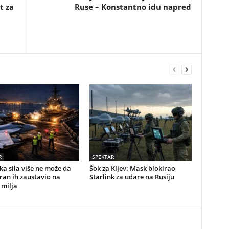
t za
Ruse – Konstantno idu napred
R
SPEKTAR
a sila više ne može da
Šok za Kijev: Mask blokirao
Iran ih zaustavio na
Starlink za udare na Rusiju
 milja