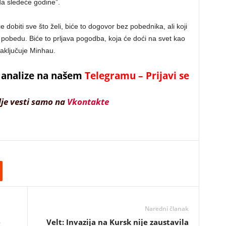
da sledeće godine”.
dobiti sve što želi, biće to dogovor bez pobednika, ali koji
obedu. Biće to prljava pogodba, koja će doći na svet kao
aključuje Minhau.
 i analize na našem
Telegramu – Prijavi se
lje vesti samo na
Vkontakte
Naredni članak
e
Velt: Invazija na Kursk nije zaustavila