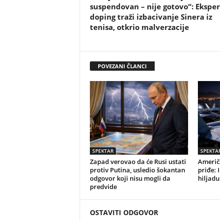
suspendovan – nije gotovo“: Eksper
doping traži izbacivanje Sinera iz
tenisa, otkrio malverzacije
POVEZANI ČLANCI
SPEKTAR
SPEKTA
Zapad verovao da će Rusi ustati
Američk
protiv Putina, usledio šokantan
priđe: 
odgovor koji nisu mogli da
hiljadu
predvide
OSTAVITI ODGOVOR