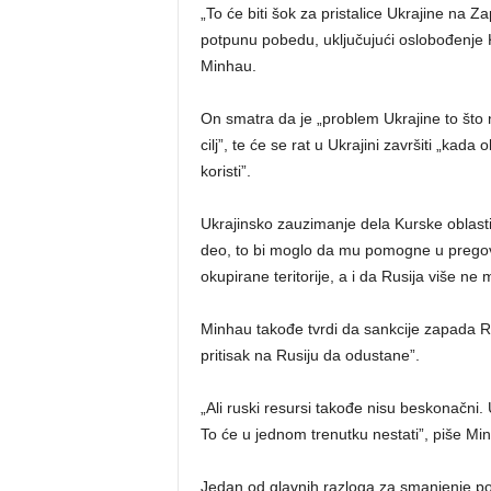
„To će biti šok za pristalice Ukrajine na Z
potpunu pobedu, uključujući oslobođenje 
Minhau.
On smatra da je „problem Ukrajine to što 
cilj”, te će se rat u Ukrajini završiti „ka
koristi”.
Ukrajinsko zauzimanje dela Kurske oblasti u
deo, to bi moglo da mu pomogne u pregov
okupirane teritorije, a i da Rusija više ne
Minhau takođe tvrdi da sankcije zapada Rus
pritisak na Rusiju da odustane”.
„Ali ruski resursi takođe nisu beskonačni.
To će u jednom trenutku nestati”, piše Mi
Jedan od glavnih razloga za smanjenje po