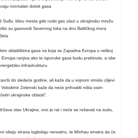
avaju normalan dotok gasa.
 Suđu, blizu mesta gde ruski gas ulazi u ukrajinsku mrežu
ošto su gasovodi Severnog toka na dnu Baltičkog mora
Beta.
elikim skladištima gasa na koja se Zapadna Evropa u velikoj
e Evropa ranjiva ako te isporuke gasa budu prekinute, a obe
nergetsku infrastrukturu.
vrši do sledeće godine, ali kaže da u vojnom smislu ciljevi
Volodimir Zelenski kaže da neće prihvatiti ništa osim
etiri ukrajinske oblasti”.
ava stav Ukrajine, ovo je rat i neće se rešavati na sudu,
ljevi obeju strana izgledaju nerealno, te Minhau smatra da će