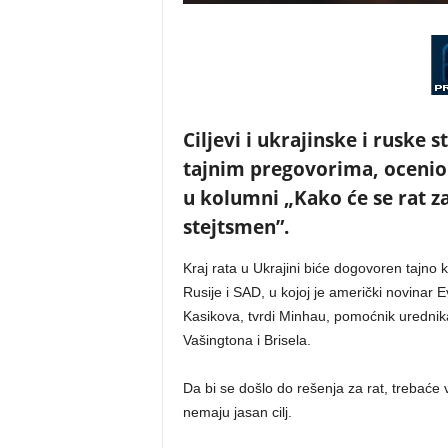
Ciljevi i ukrajinske i ruske s
tajnim pregovorima, ocenio 
u kolumni „Kako će se rat z
stejtsmen”.
Kraj rata u Ukrajini biće dogovoren tajno
Rusije i SAD, u kojoj je američki novina
Kasikova, tvrdi Minhau, pomoćnik urednik
Vašingtona i Brisela.
Da bi se došlo do rešenja za rat, trebaće 
nemaju jasan cilj.