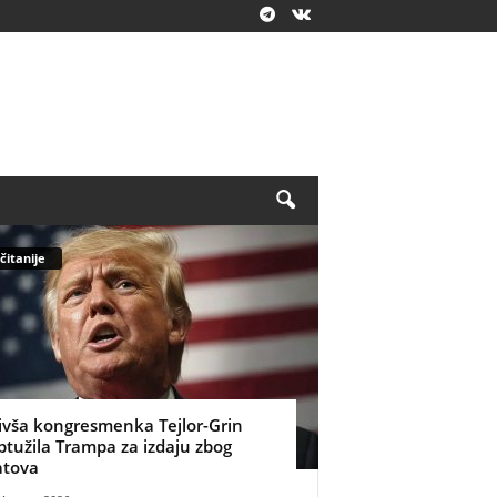
čitanije
ivša kongresmenka Tejlor-Grin
ptužila Trampa za izdaju zbog
atova