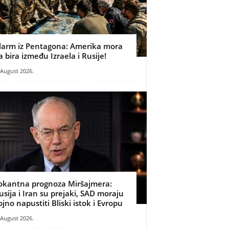
larm iz Pentagona: Amerika mora
a bira između Izraela i Rusije!
 August 2026.
okantna prognoza Miršajmera:
usija i Iran su prejaki, SAD moraju
ojno napustiti Bliski istok i Evropu
 August 2026.