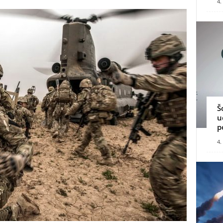
4.
Š
u
p
4.