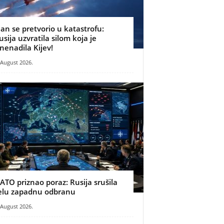
lan se pretvorio u katastrofu:
usija uzvratila silom koja je
znenadila Kijev!
 August 2026.
ATO priznao poraz: Rusija srušila
elu zapadnu odbranu
 August 2026.