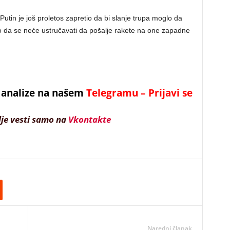
Putin je još proletos zapretio da bi slanje trupa moglo da
o da se neće ustručavati da pošalje rakete na one zapadne
 i analize na našem
Telegramu – Prijavi se
lje vesti samo na
Vkontakte
Naredni članak