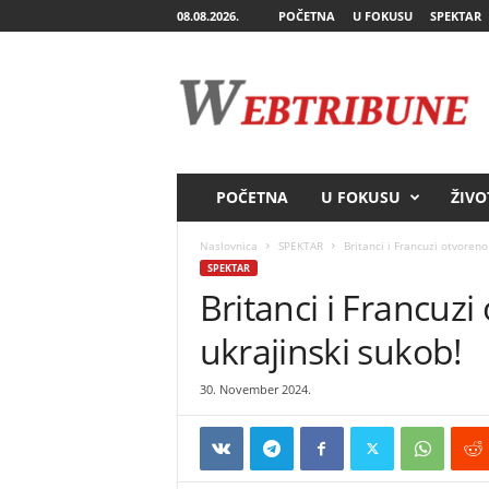
08.08.2026.
POČETNA
U FOKUSU
SPEKTAR
W
e
b
T
r
i
b
POČETNA
U FOKUSU
ŽIVO
u
n
Naslovnica
SPEKTAR
Britanci i Francuzi otvoreno
e
SPEKTAR
Britanci i Francuzi
ukrajinski sukob!
30. November 2024.