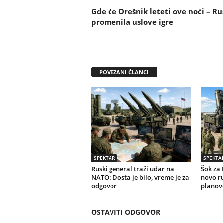
Gde će Orešnik leteti ove noći – Ru
promenila uslove igre
POVEZANI ČLANCI
SPEKTAR
SPEKTA
Ruski general traži udar na
Šok za 
NATO: Dosta je bilo, vreme je za
novo r
odgovor
planov
OSTAVITI ODGOVOR