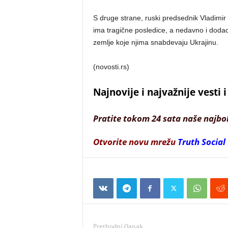
S druge strane, ruski predsednik Vladimir 
ima tragične posledice, a nedavno i doda
zemlje koje njima snabdevaju Ukrajinu.
(novosti.rs)
Najnovije i najvažnije vesti
Pratite tokom 24 sata naše najbo
Otvorite novu mrežu
Truth Social
Prethodni članak