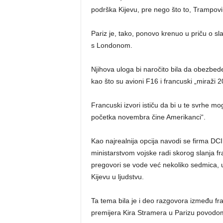
podrška Kijevu, pre nego što to, Trampo
Pariz je, tako, ponovo krenuo u priču o s
s Londonom.
Njihova uloga bi naročito bila da obezbede
kao što su avioni F16 i francuski „miraži 2
Francuski izvori ističu da bi u te svrhe m
početka novembra čine Amerikanci“.
Kao najrealnija opcija navodi se firma DC
ministarstvom vojske radi skorog slanja fr
pregovori se vode već nekoliko sedmica, u
Kijevu u ljudstvu.
Ta tema bila je i deo razgovora između 
premijera Kira Stramera u Parizu povodo