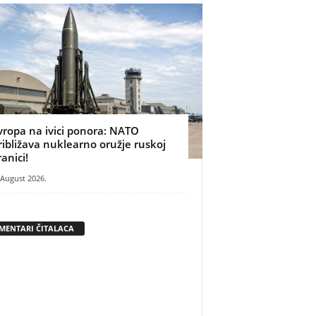
vropa na ivici ponora: NATO
ribližava nuklearno oružje ruskoj
ranici!
 August 2026.
MENTARI ČITALACA