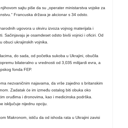
jihovom sajtu piše da su „operater ministarstva vojske za
anstvu.“ Francuska država je akcionar s 34 odsto.
arodnih ugovora u okviru izvoza vojnog materijala i
 Sačinjavaju je osamdeset odsto bivši vojnici i oficiri. Od
 obuci ukrajinskih vojnika.
acima, do sada, od početka sukoba u Ukrajini, obučila
 opremu bilateralno u vrednosti od 3,035 milijardi evra, a
vropskog fonda FEP.
prema nezvaničnim najavama, da vrše zajedno s britanskim
mom. Zadatak će im između ostalog biti obuka oko
tim oruđima i dronovima, kao i medicinska podrška.
 isključuje nijednu opciju.
kom Makronom, ističu da od ishoda rata u Ukrajini zavisi