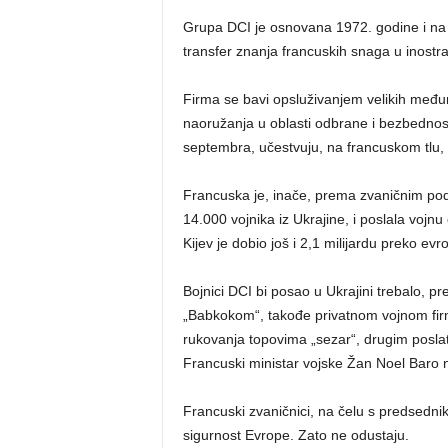
Grupa DCI je osnovana 1972. godine i na n
transfer znanja francuskih snaga u inostr
Firma se bavi opsluživanjem velikih međun
naoružanja u oblasti odbrane i bezbednosti.
septembra, učestvuju, na francuskom tlu, u
Francuska je, inače, prema zvaničnim pod
14.000 vojnika iz Ukrajine, i poslala vojnu
Kijev je dobio još i 2,1 milijardu preko e
Bojnici DCI bi posao u Ukrajini trebalo, 
„Babkokom“, takođe privatnom vojnom fir
rukovanja topovima „sezar“, drugim posla
Francuski ministar vojske Žan Noel Baro ne
Francuski zvaničnici, na čelu s predsedni
sigurnost Evrope. Zato ne odustaju.