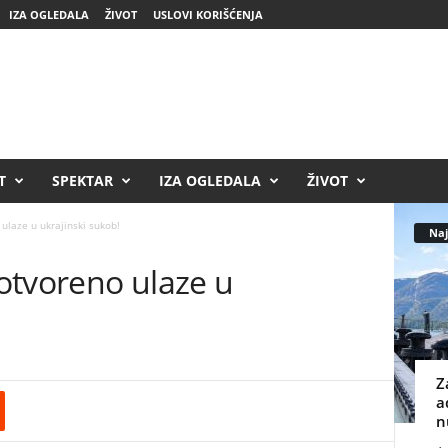
IZA OGLEDALA
ŽIVOT
USLOVI KORIŠĆENJA
T
SPEKTAR
IZA OGLEDALA
ŽIVOT
 ulaze u ukrajinski sukob!
Naj
 otvoreno ulaze u
Z
a
n