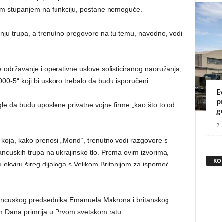
vim stupanjem na funkciju, postane nemoguće.
lanju trupa, a trenutno pregovore na tu temu, navodno, vodi
 održavanje i operativne uslove sofisticiranog naoružanja,
000-5“ koji bi uskoro trebalo da budu isporučeni.
E
p
ogle da budu uposlene privatne vojne firme „kao što to od
g
2.
I koja, kako prenosi „Mond“, trenutno vodi razgovore s
ancuskih trupa na ukrajinsko tlo. Prema ovim izvorima,
KO
 okviru šireg dijaloga s Velikom Britanijom za ispomoć
francuskog predsednika Emanuela Makrona i britanskog
m Dana primrija u Prvom svetskom ratu.