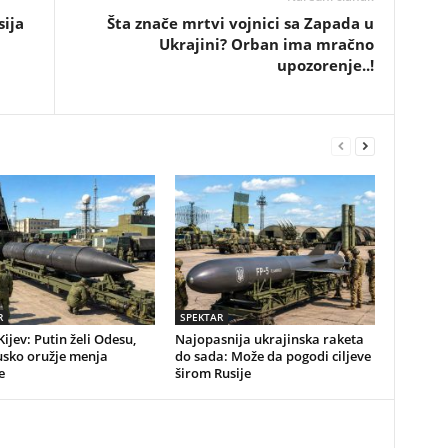
sija
Šta znače mrtvi vojnici sa Zapada u
Ukrajini? Orban ima mračno
upozorenje..!
R
SPEKTAR
Kijev: Putin želi Odesu,
Najopasnija ukrajinska raketa
usko oružje menja
do sada: Može da pogodi ciljeve
e
širom Rusije