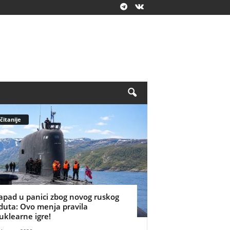
čitanije
apad u panici zbog novog ruskog
duta: Ovo menja pravila
uklearne igre!