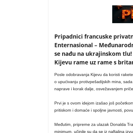
Pripadnici francuske privat
Enternasional – Međunarodn
se nađu na ukrajinskom tlu!
Kijevu rame uz rame s brit
Posle odobravanja Kijevu da koristi raket
o upućivanju protivpešadijskih mina, sad
naprave i korak dalje, osvežavanjem priče o
Prvi je s ovom idejom izašao još početko
pritiskom i domaće i spoljne javnosti, po
Međutim, pripreme za ulazak Donalda Tra
minimum, učinile su da se iz naftalina iz