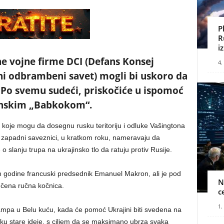
P
R
i
ne vojne firme DCI (Defans Konsej
4.
i odbrambeni savet) mogli bi uskoro da
 Po svemu sudeći, priskočiće u ispomoć
anskim „Babkokom“.
e koje mogu da dosegnu rusku teritoriju i odluke Vašingtona
a zapadni saveznici, u kratkom roku, nameravaju da
 slanju trupa na ukrajinsko tlo da ratuju protiv Rusije.
m godine francuski predsednik Emanuel Makron, ali je pod
N
vučena ručna kočnica.
c
1.
mpa u Belu kuću, kada će pomoć Ukrajini biti svedena na
vuku stare ideje, s ciljem da se maksimano ubrza svaka