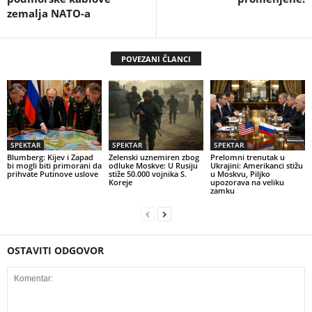
zemalja NATO-a
POVEZANI ČLANCI
SPEKTAR
SPEKTAR
SPEKTAR
Blumberg: Kijev i Zapad
Zelenski uznemiren zbog
Prelomni trenutak u
bi mogli biti primorani da
odluke Moskve: U Rusiju
Ukrajini: Amerikanci stižu
prihvate Putinove uslove
stiže 50.000 vojnika S.
u Moskvu, Piljko
Koreje
upozorava na veliku
zamku
OSTAVITI ODGOVOR