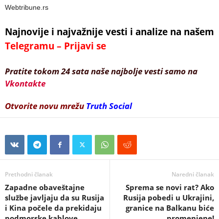
Webtribune.rs
Najnovije i najvažnije vesti i analize na našem
Telegramu – Prijavi se
Pratite tokom 24 sata naše najbolje vesti samo na
Vkontakte
Otvorite novu mrežu
Truth Social
Prethodni članak
Naredni članak
Zapadne obaveštajne
Sprema se novi rat? Ako
službe javljaju da su Rusija
Rusija pobedi u Ukrajini,
i Kina počele da prekidaju
granice na Balkanu biće
podmorske kablove
promenjene!