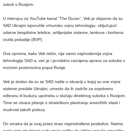
sukob s Rusijom.
U intervjuu za YouTube kanal “The Duran”, Veb je objasnio da su
SAD Ukrajini isporučile vrhunsku vojnu tehnologiju, uključujući
udarne bespilotne letelice, artiljerijske sisteme, tenkove i borbena
vozila pešadije (BVP).
Ova oprema, kako Veb ističe, nije samo najmodernija vojna
tehnologija SAD-a, već je i prvobitno razvijena upravo za sukobe s
moćnim protivnicima poput Rusije.
Veb je dodao da su se SAD našle u situaciji u kojoj su ove vojne
sisteme predale Ukrajini, umesto da ih zadrže za sopstvenu
odbranu ili buduću upotrebu u slučaju direktnog sukoba s Rusijom.
Time se otvara pitanje o strateškom planiranju američkih vlasti i
mudrosti takvih poteza.
On smatra da je ovaj potez imao nepredviđene posledice. Naime,
ruski vojni stručnjaci sada imaju priliku da izbliza prouče američke