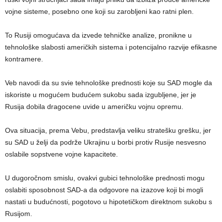
vojne sisteme, posebno one koji su zarobljeni kao ratni plen.
To Rusiji omogućava da izvede tehničke analize, pronikne u
tehnološke slabosti američkih sistema i potencijalno razvije efikasne
kontramere.
Veb navodi da su svie tehnološke prednosti koje su SAD mogle da
iskoriste u mogućem budućem sukobu sada izgubljene, jer je
Rusija dobila dragocene uvide u američku vojnu opremu.
Ova situacija, prema Vebu, predstavlja veliku stratešku grešku, jer
su SAD u želji da podrže Ukrajinu u borbi protiv Rusije nesvesno
oslabile sopstvene vojne kapacitete.
U dugoročnom smislu, ovakvi gubici tehnološke prednosti mogu
oslabiti sposobnost SAD-a da odgovore na izazove koji bi mogli
nastati u budućnosti, pogotovo u hipotetičkom direktnom sukobu s
Rusijom.