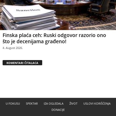
Finska plaća ceh: Ruski odgovor razorio ono
što je decenijama građeno!
4. August 2026.
KOMENTARI ČITALACA
U FOKUSU
SPEKTAR
IZA OGLEDALA
ŽIVOT
USLOVI KORIŠĆENJA
DONACIJE