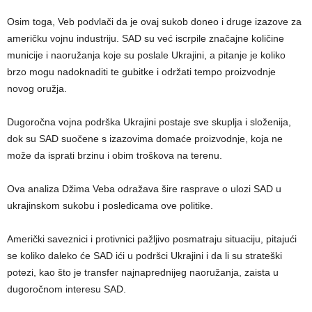
Osim toga, Veb podvlači da je ovaj sukob doneo i druge izazove za
američku vojnu industriju. SAD su već iscrpile značajne količine
municije i naoružanja koje su poslale Ukrajini, a pitanje je koliko
brzo mogu nadoknaditi te gubitke i održati tempo proizvodnje
novog oružja.
Dugoročna vojna podrška Ukrajini postaje sve skuplja i složenija,
dok su SAD suočene s izazovima domaće proizvodnje, koja ne
može da isprati brzinu i obim troškova na terenu.
Ova analiza Džima Veba odražava šire rasprave o ulozi SAD u
ukrajinskom sukobu i posledicama ove politike.
Američki saveznici i protivnici pažljivo posmatraju situaciju, pitajući
se koliko daleko će SAD ići u podršci Ukrajini i da li su strateški
potezi, kao što je transfer najnaprednijeg naoružanja, zaista u
dugoročnom interesu SAD.