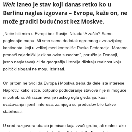
Welt
izneo je stav koji danas retko ko u
Berlinu naglas izgovara – Evropa, kaže on, ne
može graditi budućnost bez Moskve.
„Neće biti mira u Evropi bez Rusije. Nikada! A zašto? Samo
pogledajte mapu. Mi smo samo dodatak ogromnog evroazijskog
kontinenta, koji u velikoj meri kontroliše Ruska Federacija. Moramo
pronaći zajednički jezik sa ovim susedom“, poručio je Donanji,
jasno naglašavajući da geografija i istorija diktiraju realnost koju
politički slogani ne mogu izbrisati.
On pritom ne tvrdi da Evropa i Moskva treba da dele iste interese.
Naprotiv, kako ističe, potpuno podudaranje stavova nije ni moguće
ni potrebno. Ali razumevanje ruskog ugla gledanja, kao i
uvažavanje njenih interesa, za njega su preduslov bilo kakve
stabilnosti.
U sred razgovora ubacio je misao koja zvuči grubo, ali realno: ako