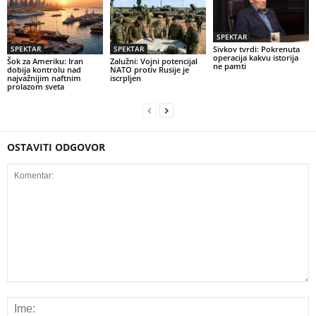
SPEKTAR
SPEKTAR
SPEKTAR
Sivkov tvrdi: Pokrenuta
operacija kakvu istorija
Šok za Ameriku: Iran
Zalužni: Vojni potencijal
ne pamti
dobija kontrolu nad
NATO protiv Rusije je
najvažnijim naftnim
iscrpljen
prolazom sveta
OSTAVITI ODGOVOR