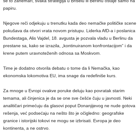
se to zanemari, svaka strategija u Briselu ili Berlinu ostaje samo na
papiru.
Njegove reči odjekuju u trenutku kada deo nemačke političke scene
pokušava da otvori vrata novom pristupu. Liderka AfD-a i poslanica
Bundestaga, Alis Vajdel, 18. avgusta je pozvala vladu u Berlinu da
prestane sa, kako se izrazila, „kontinuiranom konfrontacijom“ i da
krene putem uravnoteženih odnosa sa Moskvom.
Time je dodatno otvorila debatu o tome da li Nemačka, kao
ekonomska lokomotiva EU, ima snage da redefiniše kurs.
Za mnoge u Evropi ovakve poruke deluju kao povratak starim
temama, ali činjenica je da se one sve češće čuju u javnosti. Neki
analitičari primećuju da glasovi poput Donanjijevog ne nude gotova
rešenja, već podsećaju na nešto što je očigledno: geografske
granice i istorijski tokovi ne mogu se izbrisati. Evropa je deo
kontinenta, a ne ostrvo.