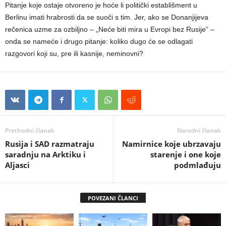
Pitanje koje ostaje otvoreno je hoće li politički establišment u
Berlinu imati hrabrosti da se suoči s tim. Jer, ako se Donanjijeva
rečenica uzme za ozbiljno – „Neće biti mira u Evropi bez Rusije“ –
onda se nameće i drugo pitanje: koliko dugo će se odlagati
razgovori koji su, pre ili kasnije, neminovni?
Prethodni članak
Naredni članak
Rusija i SAD razmatraju
Namirnice koje ubrzavaju
saradnju na Arktiku i
starenje i one koje
Aljasci
podmlađuju
POVEZANI ČLANCI