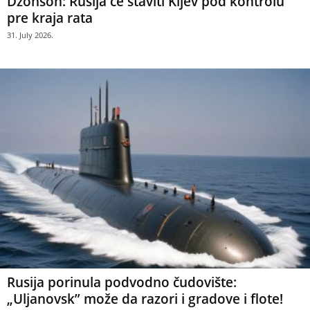
Džonson: Rusija će staviti Kijev pod kontrolu
pre kraja rata
31. July 2026.
Rusija porinula podvodno čudovište:
„Uljanovsk” može da razori i gradove i flote!