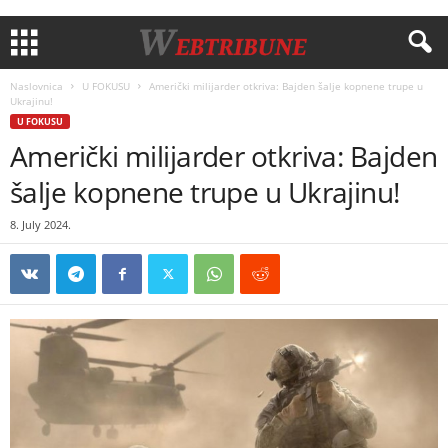
Naslovnica
U FOKUSU
Američki milijarder otkriva: Bajden šalje kopnene trupe u
Ukrajinu!
U FOKUSU
Američki milijarder otkriva: Bajden
šalje kopnene trupe u Ukrajinu!
8. July 2024.