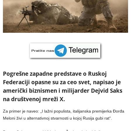
Pogrešne zapadne predstave o Ruskoj
Federaciji opasne su za ceo svet, napisao je
američki biznismen i milijarder Dejvid Saks
na društvenoj mreži X.
Za primer je naveo: „I lažni populista, italijanska premijerka Đorđa
Meloni živi u alternativnoj stvarnosti u kojoj Rusija gubi rat“.