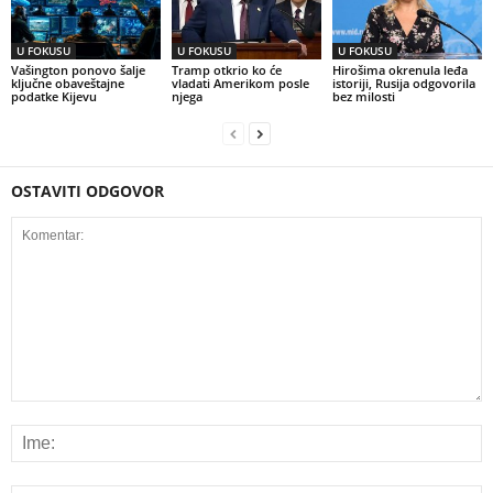
U FOKUSU
U FOKUSU
U FOKUSU
Vašington ponovo šalje
Tramp otkrio ko će
Hirošima okrenula leđa
ključne obaveštajne
vladati Amerikom posle
istoriji, Rusija odgovorila
podatke Kijevu
njega
bez milosti
OSTAVITI ODGOVOR