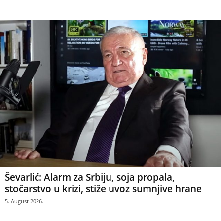
Ševarlić: Alarm za Srbiju, soja propala,
stočarstvo u krizi, stiže uvoz sumnjive hrane
5. August 2026.