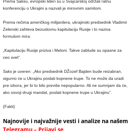
Prema Saksu, evropski lideri su u Švajcarskoj održali ratnu
konferenciju o Ukrajini a nazvali je mirovnim samitom.
Prema rečima američkog milijardera, ukrajinski predsednik Vladimir
Zelenski zahteva bezuslovnu kapitulaciju Rusije i to naziva
formulom mira:
„Kapitulaciju Rusije priziva i Meloni. Takve zablude su opasne za
ceo svet“.
Saks je uveren: „Ako predsednik DŽozef Bajden bude reizabran,
sigurno će u Ukrajinu poslati kopnene trupe. To ne može da uradi
pre izbora, jer bi to bilo previše nepopularno. Ali ne sumnjam da će,
ako osvoji drugi mandat, poslati kopnene trupe u Ukrajinu”.
(Fakti)
Najnovije i najvažnije vesti i analize na našem
Telegramu – Prijavi se