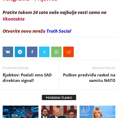
Pratite tokom 24 sata naše najbolje vesti samo na
Vkontakte
Otvorite novu mrežu
Truth Social
Prethodni članak
Naredni članak
Rjabkov: Poslali smo SAD
Puškov predviđa raskol na
direktan signal!
samitu NATO
POVEZANI ČLANCI