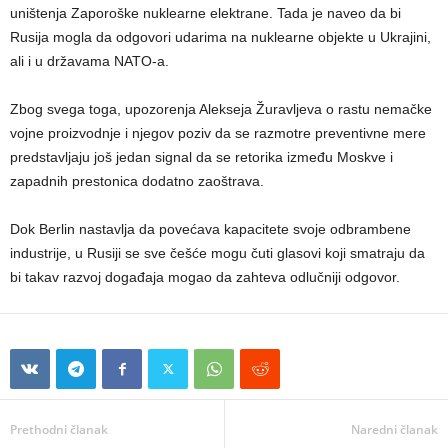
uništenja Zaporoške nuklearne elektrane. Tada je naveo da bi
Rusija mogla da odgovori udarima na nuklearne objekte u Ukrajini,
ali i u državama NATO-a.
Zbog svega toga, upozorenja Alekseja Žuravljeva o rastu nemačke
vojne proizvodnje i njegov poziv da se razmotre preventivne mere
predstavljaju još jedan signal da se retorika između Moskve i
zapadnih prestonica dodatno zaoštrava.
Dok Berlin nastavlja da povećava kapacitete svoje odbrambene
industrije, u Rusiji se sve češće mogu čuti glasovi koji smatraju da
bi takav razvoj događaja mogao da zahteva odlučniji odgovor.
Prethodni članak
Naredni članak