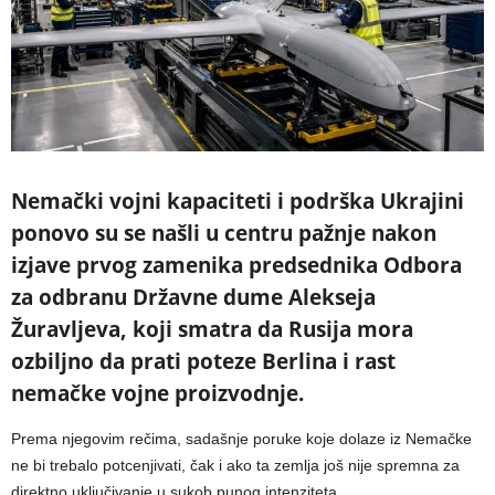
Nemački vojni kapaciteti i podrška Ukrajini
ponovo su se našli u centru pažnje nakon
izjave prvog zamenika predsednika Odbora
za odbranu Državne dume Alekseja
Žuravljeva, koji smatra da Rusija mora
ozbiljno da prati poteze Berlina i rast
nemačke vojne proizvodnje.
Prema njegovim rečima, sadašnje poruke koje dolaze iz Nemačke
ne bi trebalo potcenjivati, čak i ako ta zemlja još nije spremna za
direktno uključivanje u sukob punog intenziteta.