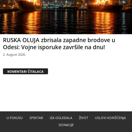
RUSKA OLUJA zbrisala zapadne brodove u
Odesi: Vojne isporuke završile na dnu!
2. August 2026.
KOMENTARI ČITALACA
U FOKUSU
SPEKTAR
IZA OGLEDALA
ŽIVOT
USLOVI KORIŠĆENJA
DONACIJE