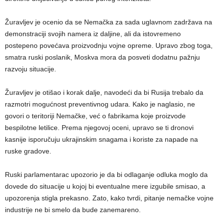
Žuravljev je ocenio da se Nemačka za sada uglavnom zadržava na
demonstraciji svojih namera iz daljine, ali da istovremeno
postepeno povećava proizvodnju vojne opreme. Upravo zbog toga,
smatra ruski poslanik, Moskva mora da posveti dodatnu pažnju
razvoju situacije.
Žuravljev je otišao i korak dalje, navodeći da bi Rusija trebalo da
razmotri mogućnost preventivnog udara. Kako je naglasio, ne
govori o teritoriji Nemačke, već o fabrikama koje proizvode
bespilotne letilice. Prema njegovoj oceni, upravo se ti dronovi
kasnije isporučuju ukrajinskim snagama i koriste za napade na
ruske gradove.
Ruski parlamentarac upozorio je da bi odlaganje odluka moglo da
dovede do situacije u kojoj bi eventualne mere izgubile smisao, a
upozorenja stigla prekasno. Zato, kako tvrdi, pitanje nemačke vojne
industrije ne bi smelo da bude zanemareno.