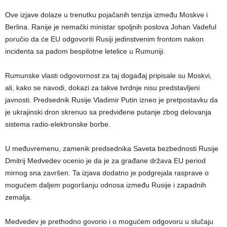
Ove izjave dolaze u trenutku pojačanih tenzija između Moskve i
Berlina. Ranije je nemački ministar spoljnih poslova Johan Vadeful
poručio da će EU odgovoriti Rusiji jedinstvenim frontom nakon
incidenta sa padom bespilotne letelice u Rumuniji.
Rumunske vlasti odgovornost za taj događaj pripisale su Moskvi,
ali, kako se navodi, dokazi za takve tvrdnje nisu predstavljeni
javnosti. Predsednik Rusije Vladimir Putin izneo je pretpostavku da
je ukrajinski dron skrenuo sa predviđene putanje zbog delovanja
sistema radio-elektronske borbe.
U međuvremenu, zamenik predsednika Saveta bezbednosti Rusije
Dmitrij Medvedev ocenio je da je za građane država EU period
mirnog sna završen. Ta izjava dodatno je podgrejala rasprave o
mogućem daljem pogoršanju odnosa između Rusije i zapadnih
zemalja.
Medvedev je prethodno govorio i o mogućem odgovoru u slučaju