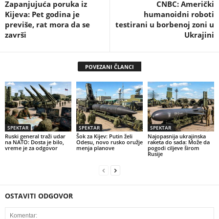
Zapanjujuća poruka iz
CNBC: Američki
Kijeva: Pet godina je
humanoidni roboti
previše, rat mora da se
testirani u borbenoj zoni u
završi
Ukrajini
POVEZANI ČLANCI
SPEKTAR
SPEKTAR
SPEKTAR
Ruski general traži udar
Šok za Kijev: Putin želi
Najopasnija ukrajinska
na NATO: Dosta je bilo,
Odesu, novo rusko oružje
raketa do sada: Može da
vreme je za odgovor
menja planove
pogodi ciljeve širom
Rusije
OSTAVITI ODGOVOR