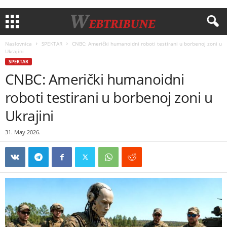
Naslovnica
SPEKTAR
CNBC: Američki humanoidni roboti testirani u borbenoj zoni u
Ukrajini
SPEKTAR
CNBC: Američki humanoidni
roboti testirani u borbenoj zoni u
Ukrajini
31. May 2026.