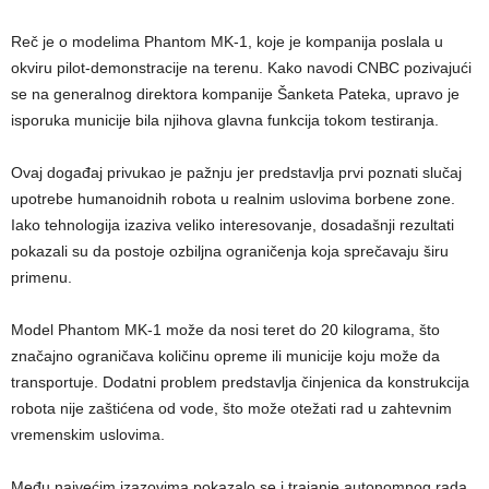
Reč je o modelima Phantom MK-1, koje je kompanija poslala u
okviru pilot-demonstracije na terenu. Kako navodi CNBC pozivajući
se na generalnog direktora kompanije Šanketa Pateka, upravo je
isporuka municije bila njihova glavna funkcija tokom testiranja.
Ovaj događaj privukao je pažnju jer predstavlja prvi poznati slučaj
upotrebe humanoidnih robota u realnim uslovima borbene zone.
Iako tehnologija izaziva veliko interesovanje, dosadašnji rezultati
pokazali su da postoje ozbiljna ograničenja koja sprečavaju širu
primenu.
Model Phantom MK-1 može da nosi teret do 20 kilograma, što
značajno ograničava količinu opreme ili municije koju može da
transportuje. Dodatni problem predstavlja činjenica da konstrukcija
robota nije zaštićena od vode, što može otežati rad u zahtevnim
vremenskim uslovima.
Među najvećim izazovima pokazalo se i trajanje autonomnog rada.