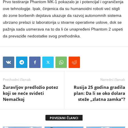
Prvo testiranje Phantom MK-1 pokazalo je i potencijal i ograničenja
ove tehnologije. Ipak, činjenica da su humanoidni roboti već stigli
do zone borbenih dejstava ukazuje da razvoj autonomnih sistema
ubrzano prelazi iz laboratorija u stvarne operativne uslove, dok se
pažnja sada usmerava na to da li će unapređeni Phantom 2 uspeti
da prevaziđe nedostatke svog prethodnika.
Prethodni članak
Naredni članak
Žuravljov predložio potez
Rusija 25 godina gradila
koji se neće svideti
plan: Da li se oko dolara
Nemačkoj
steže „zlatna zamka“?
POVEZANI ČLANCI