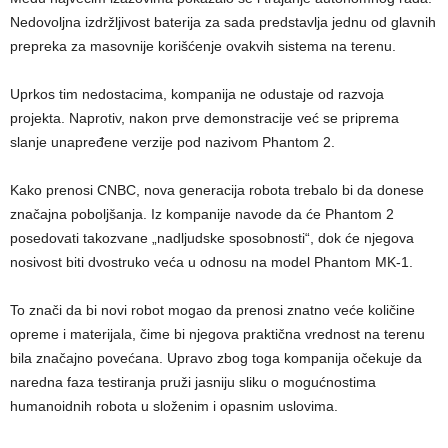
Nedovoljna izdržljivost baterija za sada predstavlja jednu od glavnih
prepreka za masovnije korišćenje ovakvih sistema na terenu.
Uprkos tim nedostacima, kompanija ne odustaje od razvoja
projekta. Naprotiv, nakon prve demonstracije već se priprema
slanje unapređene verzije pod nazivom Phantom 2.
Kako prenosi CNBC, nova generacija robota trebalo bi da donese
značajna poboljšanja. Iz kompanije navode da će Phantom 2
posedovati takozvane „nadljudske sposobnosti“, dok će njegova
nosivost biti dvostruko veća u odnosu na model Phantom MK-1.
To znači da bi novi robot mogao da prenosi znatno veće količine
opreme i materijala, čime bi njegova praktična vrednost na terenu
bila značajno povećana. Upravo zbog toga kompanija očekuje da
naredna faza testiranja pruži jasniju sliku o mogućnostima
humanoidnih robota u složenim i opasnim uslovima.