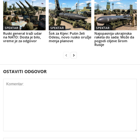
SPEKTAR
SPEKTAR
SPEKTAR
Ruski general traži udar
Šok za Kijev: Putin želi
Najopasnija ukrajinska
na NATO: Dosta je bilo,
Odesu, novo rusko oružje
raketa do sada: Može da
vreme je za odgovor
menja planove
pogodi ciljeve širom
Rusije
OSTAVITI ODGOVOR