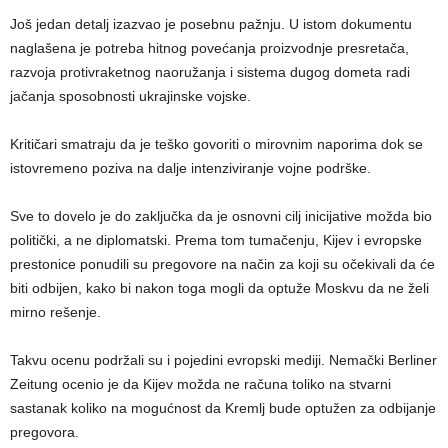
Još jedan detalj izazvao je posebnu pažnju. U istom dokumentu
naglašena je potreba hitnog povećanja proizvodnje presretača,
razvoja protivraketnog naoružanja i sistema dugog dometa radi
jačanja sposobnosti ukrajinske vojske.
Kritičari smatraju da je teško govoriti o mirovnim naporima dok se
istovremeno poziva na dalje intenziviranje vojne podrške.
Sve to dovelo je do zaključka da je osnovni cilj inicijative možda bio
politički, a ne diplomatski. Prema tom tumačenju, Kijev i evropske
prestonice ponudili su pregovore na način za koji su očekivali da će
biti odbijen, kako bi nakon toga mogli da optuže Moskvu da ne želi
mirno rešenje.
Takvu ocenu podržali su i pojedini evropski mediji. Nemački Berliner
Zeitung ocenio je da Kijev možda ne računa toliko na stvarni
sastanak koliko na mogućnost da Kremlj bude optužen za odbijanje
pregovora.