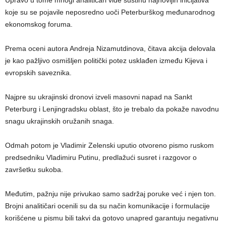
Upravo u tome mnogi analitičari vide suštinu najnovijih inicijativa
koje su se pojavile neposredno uoči Peterburškog međunarodnog
ekonomskog foruma.
Prema oceni autora Andreja Nizamutdinova, čitava akcija delovala
je kao pažljivo osmišljen politički potez usklađen između Kijeva i
evropskih saveznika.
Najpre su ukrajinski dronovi izveli masovni napad na Sankt
Peterburg i Lenjingradsku oblast, što je trebalo da pokaže navodnu
snagu ukrajinskih oružanih snaga.
Odmah potom je Vladimir Zelenski uputio otvoreno pismo ruskom
predsedniku Vladimiru Putinu, predlažući susret i razgovor o
završetku sukoba.
Međutim, pažnju nije privukao samo sadržaj poruke već i njen ton.
Brojni analitičari ocenili su da su način komunikacije i formulacije
korišćene u pismu bili takvi da gotovo unapred garantuju negativnu