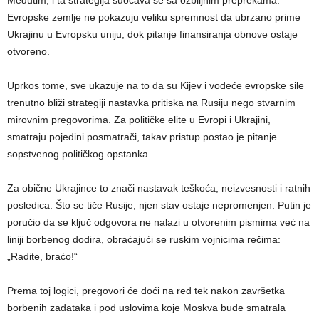
Međutim, i ta strategija suočava se sa ozbiljnim preprekama.
Evropske zemlje ne pokazuju veliku spremnost da ubrzano prime
Ukrajinu u Evropsku uniju, dok pitanje finansiranja obnove ostaje
otvoreno.
Uprkos tome, sve ukazuje na to da su Kijev i vodeće evropske sile
trenutno bliži strategiji nastavka pritiska na Rusiju nego stvarnim
mirovnim pregovorima. Za političke elite u Evropi i Ukrajini,
smatraju pojedini posmatrači, takav pristup postao je pitanje
sopstvenog političkog opstanka.
Za obične Ukrajince to znači nastavak teškoća, neizvesnosti i ratnih
posledica. Što se tiče Rusije, njen stav ostaje nepromenjen. Putin je
poručio da se ključ odgovora ne nalazi u otvorenim pismima već na
liniji borbenog dodira, obraćajući se ruskim vojnicima rečima:
„Radite, braćo!“
Prema toj logici, pregovori će doći na red tek nakon završetka
borbenih zadataka i pod uslovima koje Moskva bude smatrala