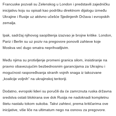
Francuske pozvali su Zelenskog u London i predstavili zajedničku
inicijativu koju su opisali kao podršku direktnom dijalogu između
Ukrajine i Rusije uz aktivno učešće Sjedinjenih Država i evropskih
zemalja.
Ipak, sadržaj njihovog saopštenja izazvao je brojne kritike. London,
Pariz i Berlin su uz poziv na pregovore ponovili zahteve koje
Moskva već dugo smatra neprihvatljivim.
Među njima su protivljenje promeni granica silom, insistiranje na
pravno obavezujućim bezbednosnim garancijama za Ukrajinu i
mogućnost raspoređivanja stranih vojnih snaga iz takozvane
„koalicije voljnih“ na ukrajinskoj teritoriji.
Dodatno, evropski lideri su poručili da će zamrznuta ruska državna
sredstva ostati blokirana sve dok Rusija ne nadoknadi kompletnu
štetu nastalu tokom sukoba. Takvi zahtevi, prema kritičarima ove
inicijative, više liče na ultimatum nego na osnovu za pregovore.