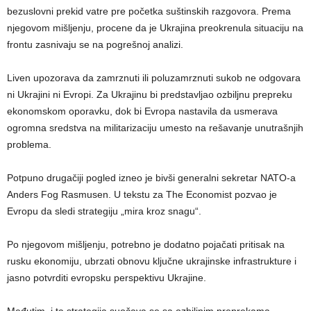
bezuslovni prekid vatre pre početka suštinskih razgovora. Prema
njegovom mišljenju, procene da je Ukrajina preokrenula situaciju na
frontu zasnivaju se na pogrešnoj analizi.
Liven upozorava da zamrznuti ili poluzamrznuti sukob ne odgovara
ni Ukrajini ni Evropi. Za Ukrajinu bi predstavljao ozbiljnu prepreku
ekonomskom oporavku, dok bi Evropa nastavila da usmerava
ogromna sredstva na militarizaciju umesto na rešavanje unutrašnjih
problema.
Potpuno drugačiji pogled izneo je bivši generalni sekretar NATO-a
Anders Fog Rasmusen. U tekstu za The Economist pozvao je
Evropu da sledi strategiju „mira kroz snagu“.
Po njegovom mišljenju, potrebno je dodatno pojačati pritisak na
rusku ekonomiju, ubrzati obnovu ključne ukrajinske infrastrukture i
jasno potvrditi evropsku perspektivu Ukrajine.