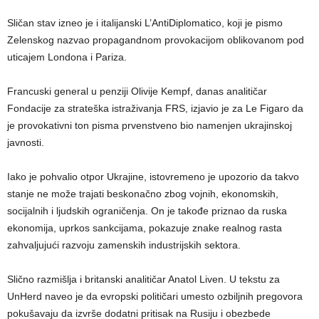
Sličan stav izneo je i italijanski L’AntiDiplomatico, koji je pismo
Zelenskog nazvao propagandnom provokacijom oblikovanom pod
uticajem Londona i Pariza.
Francuski general u penziji Olivije Kempf, danas analitičar
Fondacije za strateška istraživanja FRS, izjavio je za Le Figaro da
je provokativni ton pisma prvenstveno bio namenjen ukrajinskoj
javnosti.
Iako je pohvalio otpor Ukrajine, istovremeno je upozorio da takvo
stanje ne može trajati beskonačno zbog vojnih, ekonomskih,
socijalnih i ljudskih ograničenja. On je takođe priznao da ruska
ekonomija, uprkos sankcijama, pokazuje znake realnog rasta
zahvaljujući razvoju zamenskih industrijskih sektora.
Slično razmišlja i britanski analitičar Anatol Liven. U tekstu za
UnHerd naveo je da evropski političari umesto ozbiljnih pregovora
pokušavaju da izvrše dodatni pritisak na Rusiju i obezbede