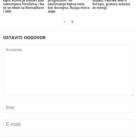
tajni: Kome je ustvari bila
prognozom: Ni
vojsku: Fabrike sele u
namenjena Hirošima i šta
zauzimanje Kijeva neće
Evropu, granica sukoba
će se desiti sa Nemačkom
biti dovoljno, Rusija mora
se menja
i SAD
dalje
OSTAVITI ODGOVOR