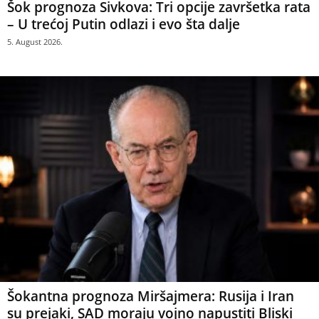
Šok prognoza Sivkova: Tri opcije završetka rata
– U trećoj Putin odlazi i evo šta dalje
5. August 2026.
Šokantna prognoza Miršajmera: Rusija i Iran
su prejaki, SAD moraju vojno napustiti Bliski