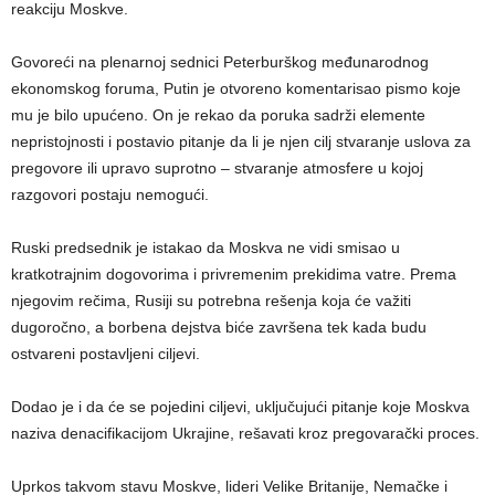
reakciju Moskve.
Govoreći na plenarnoj sednici Peterburškog međunarodnog
ekonomskog foruma, Putin je otvoreno komentarisao pismo koje
mu je bilo upućeno. On je rekao da poruka sadrži elemente
nepristojnosti i postavio pitanje da li je njen cilj stvaranje uslova za
pregovore ili upravo suprotno – stvaranje atmosfere u kojoj
razgovori postaju nemogući.
Ruski predsednik je istakao da Moskva ne vidi smisao u
kratkotrajnim dogovorima i privremenim prekidima vatre. Prema
njegovim rečima, Rusiji su potrebna rešenja koja će važiti
dugoročno, a borbena dejstva biće završena tek kada budu
ostvareni postavljeni ciljevi.
Dodao je i da će se pojedini ciljevi, uključujući pitanje koje Moskva
naziva denacifikacijom Ukrajine, rešavati kroz pregovarački proces.
Uprkos takvom stavu Moskve, lideri Velike Britanije, Nemačke i