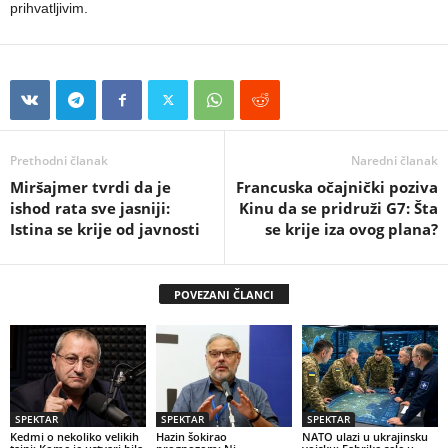
prihvatljivim.
Prethodni članak
Naredni članak
Miršajmer tvrdi da je
Francuska očajnički poziva
ishod rata sve jasniji:
Kinu da se pridruži G7: Šta
Istina se krije od javnosti
se krije iza ovog plana?
POVEZANI ČLANCI
SPEKTAR
SPEKTAR
SPEKTAR
Kedmi o nekoliko velikih
Hazin šokirao
NATO ulazi u ukrajinsku