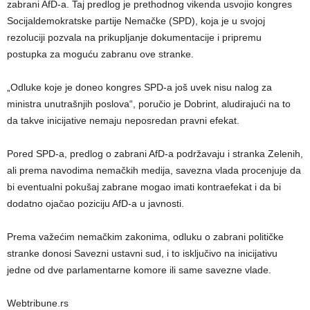
zabrani AfD-a. Taj predlog je prethodnog vikenda usvojio kongres
Socijaldemokratske partije Nemačke (SPD), koja je u svojoj
rezoluciji pozvala na prikupljanje dokumentacije i pripremu
postupka za moguću zabranu ove stranke.
„Odluke koje je doneo kongres SPD-a još uvek nisu nalog za
ministra unutrašnjih poslova“, poručio je Dobrint, aludirajući na to
da takve inicijative nemaju neposredan pravni efekat.
Pored SPD-a, predlog o zabrani AfD-a podržavaju i stranka Zelenih,
ali prema navodima nemačkih medija, savezna vlada procenjuje da
bi eventualni pokušaj zabrane mogao imati kontraefekat i da bi
dodatno ojačao poziciju AfD-a u javnosti.
Prema važećim nemačkim zakonima, odluku o zabrani političke
stranke donosi Savezni ustavni sud, i to isključivo na inicijativu
jedne od dve parlamentarne komore ili same savezne vlade.
Webtribune.rs