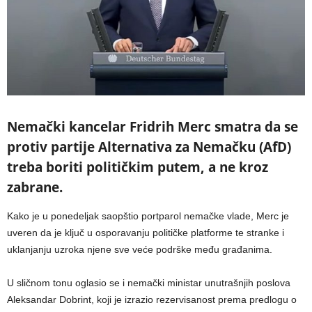
Nemački kancelar Fridrih Merc smatra da se
protiv partije Alternativa za Nemačku (AfD)
treba boriti političkim putem, a ne kroz
zabrane.
Kako je u ponedeljak saopštio portparol nemačke vlade, Merc je
uveren da je ključ u osporavanju političke platforme te stranke i
uklanjanju uzroka njene sve veće podrške među građanima.
U sličnom tonu oglasio se i nemački ministar unutrašnjih poslova
Aleksandar Dobrint, koji je izrazio rezervisanost prema predlogu o