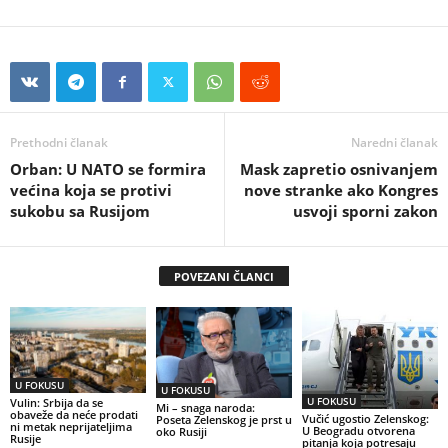
Prethodni članak
Naredni članak
Orban: U NATO se formira
Mask zapretio osnivanjem
većina koja se protivi
nove stranke ako Kongres
sukobu sa Rusijom
usvoji sporni zakon
POVEZANI ČLANCI
U FOKUSU
U FOKUSU
U FOKUSU
Vulin: Srbija da se
Mi – snaga naroda:
obaveže da neće prodati
Vučić ugostio Zelenskog:
Poseta Zelenskog je prst u
ni metak neprijateljima
U Beogradu otvorena
oko Rusiji
Rusije
pitanja koja potresaju