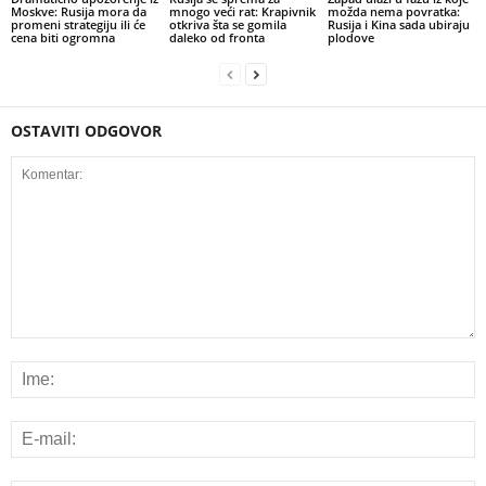
Moskve: Rusija mora da
mnogo veći rat: Krapivnik
možda nema povratka:
promeni strategiju ili će
otkriva šta se gomila
Rusija i Kina sada ubiraju
cena biti ogromna
daleko od fronta
plodove
OSTAVITI ODGOVOR