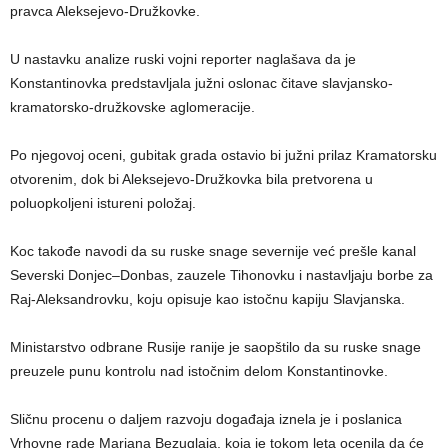
pravca Aleksejevo-Družkovke.
U nastavku analize ruski vojni reporter naglašava da je
Konstantinovka predstavljala južni oslonac čitave slavjansko-
kramatorsko-družkovske aglomeracije.
Po njegovoj oceni, gubitak grada ostavio bi južni prilaz Kramatorsku
otvorenim, dok bi Aleksejevo-Družkovka bila pretvorena u
poluopkoljeni istureni položaj.
Koc takođe navodi da su ruske snage severnije već prešle kanal
Severski Donjec–Donbas, zauzele Tihonovku i nastavljaju borbe za
Raj-Aleksandrovku, koju opisuje kao istočnu kapiju Slavjanska.
Ministarstvo odbrane Rusije ranije je saopštilo da su ruske snage
preuzele punu kontrolu nad istočnim delom Konstantinovke.
Sličnu procenu o daljem razvoju događaja iznela je i poslanica
Vrhovne rade Marjana Bezuglaja, koja je tokom leta ocenila da će