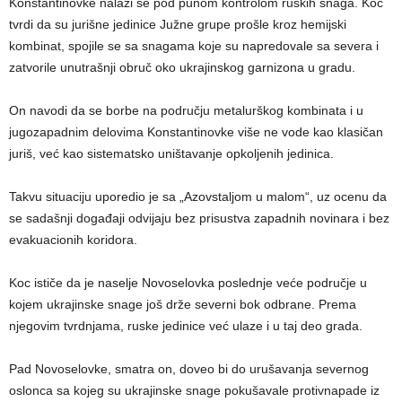
Konstantinovke nalazi se pod punom kontrolom ruskih snaga. Koc
tvrdi da su jurišne jedinice Južne grupe prošle kroz hemijski
kombinat, spojile se sa snagama koje su napredovale sa severa i
zatvorile unutrašnji obruč oko ukrajinskog garnizona u gradu.
On navodi da se borbe na području metalurškog kombinata i u
jugozapadnim delovima Konstantinovke više ne vode kao klasičan
juriš, već kao sistematsko uništavanje opkoljenih jedinica.
Takvu situaciju uporedio je sa „Azovstaljom u malom“, uz ocenu da
se sadašnji događaji odvijaju bez prisustva zapadnih novinara i bez
evakuacionih koridora.
Koc ističe da je naselje Novoselovka poslednje veće područje u
kojem ukrajinske snage još drže severni bok odbrane. Prema
njegovim tvrdnjama, ruske jedinice već ulaze i u taj deo grada.
Pad Novoselovke, smatra on, doveo bi do urušavanja severnog
oslonca sa kojeg su ukrajinske snage pokušavale protivnapade iz