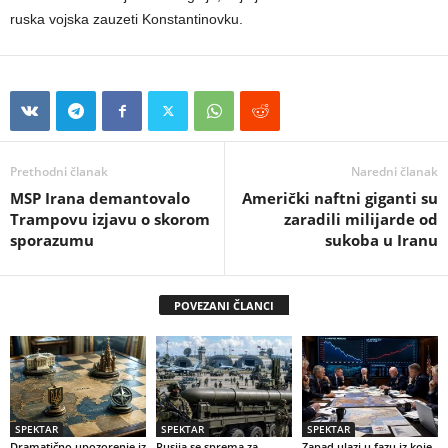
ruska vojska zauzeti Konstantinovku.
Prethodni članak
Naredni članak
MSP Irana demantovalo
Američki naftni giganti su
Trampovu izjavu o skorom
zaradili milijarde od
sporazumu
sukoba u Iranu
POVEZANI ČLANCI
SPEKTAR
SPEKTAR
SPEKTAR
Dramatično upozorenje iz
Rusija se sprema za
Zapad ulazi u fazu iz koje