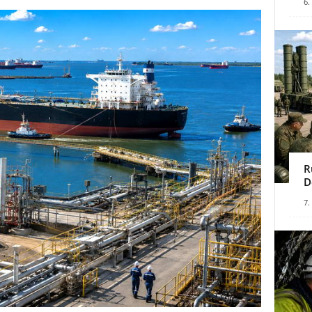
6.
R
D
7.