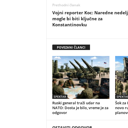
Prethodni članak
Vojni reporter Koc: Naredne nedel
mogle bi biti ključne za
Konstantinovku
POVEZANI ČLANCI
SPEKTAR
SPEKTA
Ruski general traži udar na
Šok za 
NATO: Dosta je bilo, vreme je za
novo r
odgovor
planov
OSTAVITI ODGOVOR