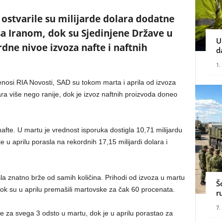
stvarile su milijarde dolara dodatne
a Iranom, dok su Sjedinjene Države u
U
rdne nivoe izvoza nafte i naftnih
d
1.
osi RIA Novosti, SAD su tokom marta i aprila od izvoza
ara više nego ranije, dok je izvoz naftnih proizvoda doneo
nafte. U martu je vrednost isporuka dostigla 10,71 milijardu
e u aprilu porasla na rekordnih 17,15 milijardi dolara i
la znatno brže od samih količina. Prihodi od izvoza u martu
Š
dok su u aprilu premašili martovske za čak 60 procenata.
r
7.
je za svega 3 odsto u martu, dok je u aprilu porastao za