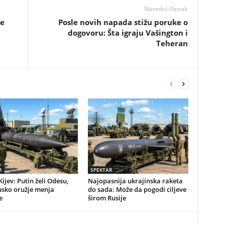
Naredni članak
je
Posle novih napada stižu poruke o
dogovoru: Šta igraju Vašington i
Teheran
R
SPEKTAR
Kijev: Putin želi Odesu,
Najopasnija ukrajinska raketa
usko oružje menja
do sada: Može da pogodi ciljeve
e
širom Rusije