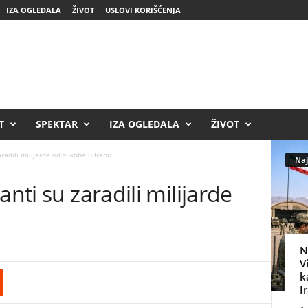
IZA OGLEDALA
ŽIVOT
USLOVI KORIŠĆENJA
T
SPEKTAR
IZA OGLEDALA
ŽIVOT
aradili milijarde od sukoba u Iranu
Naj
anti su zaradili milijarde
N
V
k
I