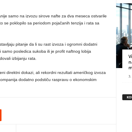
ije samo na izvozu sirove nafte za dva meseca ostvarile
to se poklopilo sa periodom pojačanih tenzija i rata sa
tavljaju pitanje da li su rast izvoza i ogromni dodatni
samo posledica sukoba ili je profit naftnog lobija
V
ovali izbijanju rata.
n
m
ni direktni dokazi, ali rekordni rezultati američkog izvoza
3.
h kompanija dodatno podstiču raspravu o ekonomskim
KO