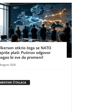
ilkerson otkrio čega se NATO
ajviše plaši: Putinov odgovor
ogao bi sve da promeni!
 August 2026.
MENTARI ČITALACA