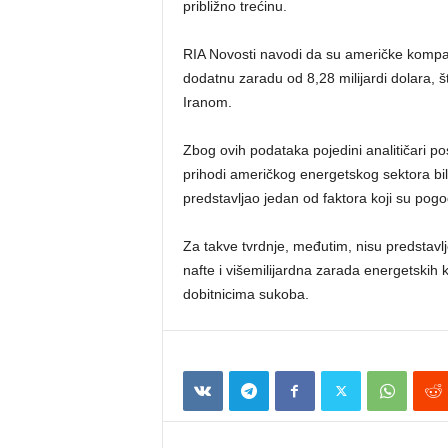
približno trećinu.
RIA Novosti navodi da su američke kompan
dodatnu zaradu od 8,28 milijardi dolara, š
Iranom.
Zbog ovih podataka pojedini analitičari pos
prihodi američkog energetskog sektora bili 
predstavljao jedan od faktora koji su pogod
Za takve tvrdnje, međutim, nisu predstavlje
nafte i višemilijardna zarada energetski
dobitnicima sukoba.