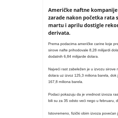
Američke naftne kompanije o
zarade nakon početka rata s
martu i aprilu dostigle reko
derivata.
Prema podacima američke carine koje pren
sirove nafte prihodovale 8,28 milijardi dol
dodatnih 6,84 milijarde dolara.
Najveći rast zabeležen je u izvozu sirove 
dolara uz izvoz 125,3 miliona barela, dok j
167,8 miliona barela.
Podaci pokazuju da je vrednost izvoza ras
bili su za 35 odsto veći nego u februaru, 
Istovremeno, fizički obim izvoza povećan 