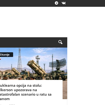
čitanije
uklearna opcija na stolu:
ilkerson upozorava na
atastrofalan scenario u ratu sa
ranom