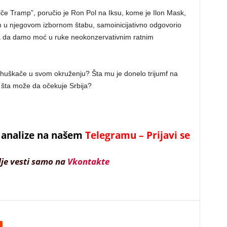
če Tramp”, poručio je Ron Pol na Iksu, kome je Ilon Mask,
u njegovom izbornom štabu, samoinicijativno odgovorio
a da damo moć u ruke neokonzervativnim ratnim
huškače u svom okruženju? Šta mu je donelo trijumf na
 šta može da očekuje Srbija?
 i analize na našem
Telegramu – Prijavi se
lje vesti samo na
Vkontakte