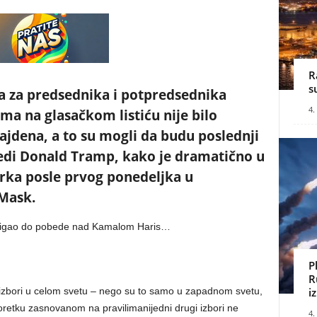
R
s
a za predsednika i potpredsednika
4.
ma na glasačkom listiću nije bilo
Bajdena, a to su mogli da budu poslednji
edi Donald Tramp, kako je dramatično u
rka posle prvog ponedeljka u
Mask.
 stigao do pobede nad Kamalom Haris…
P
R
i izbori u celom svetu – nego su to samo u zapadnom svetu,
i
retku zasnovanom na pravilimanijedni drugi izbori ne
4.