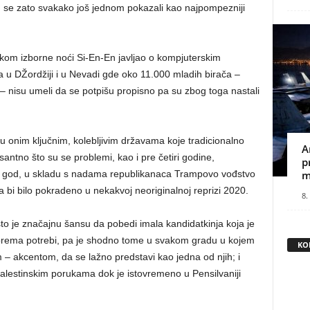
 se zato svakako još jednom pokazali kao najpompezniji
tokom izborne noći Si-En-En javljao o kompjuterskim
ća u DŽordžiji i u Nevadi gde oko 11.000 mladih birača –
a – nisu umeli da se potpišu propisno pa su zbog toga nastali
 onim ključnim, kolebljivim državama koje tradicionalno
A
antno što su se problemi, kao i pre četiri godine,
p
o god, u skladu s nadama republikanaca Trampovo vođstvo
m
da bi bilo pokradeno u nekakvoj neoriginalnoj reprizi 2020.
8.
 što je značajnu šansu da pobedi imala kandidatkinja koja je
ć prema potrebi, pa je shodno tome u svakom gradu u kojem
KO
m – akcentom, da se lažno predstavi kao jedna od njih; i
alestinskim porukama dok je istovremeno u Pensilvaniji