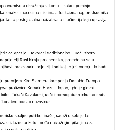
čko opsenarstvo u okruženju u kome – kako opominje
rika ionako ”mesecima nije imala funkcionalnog predsednika
 jer tamo postoji stalna neizabrana mašinerija koja upravlja
ednica opet je – takoreći tradicionalno – uoči izbora
neprijatelji Rusi biraju predsednika, premda su se u
hovi tradicionalni prijatelji i oni koji to još moraju da budu.
artiju premijera Kira Starmera kampanja Donalda Trampa
gove protivnice Kamale Haris. I Japan, gde je glavni
ua Išibe, Takaši Kavakami, uoči izbornog dana iskazao nadu
”konačno postao nezavisan”.
ričke spoljne politike, inače, sadrži u sebi jedan
zale izlazne ankete, među najvažnijim pitanjima za
nje spoljne politike.