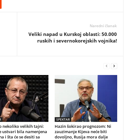
Naredni članak
Veliki napad u Kurskoj oblasti: 50.000
ruskih i severnokorejskih vojnika!
R
SPEKTAR
 nekoliko velikih tajni:
Hazin šokirao prognozom: Ni
e ustvari bila namenjena
zauzimanje Kijeva neće biti
a i šta će se desiti sa
dovoljno, Rusija mora dalje