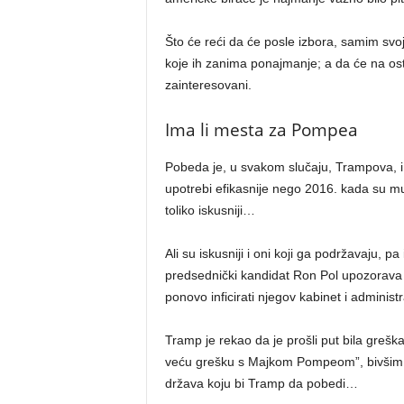
Što će reći da će posle izbora, samim svoj
koje ih zanima ponajmanje; a da će na ostat
zainteresovani.
Ima li mesta za Pompea
Pobeda je, u svakom slučaju, Trampova, i 
upotrebi efikasnije nego 2016. kada su mu 
toliko iskusniji…
Ali su iskusniji i oni koji ga podržavaju, 
predsednički kandidat Ron Pol upozorava 
ponovo inficirati njegov kabinet i administr
Tramp je rekao da je prošli put bila greška
veću grešku s Majkom Pompeom”, bivšim di
država koju bi Tramp da pobedi…