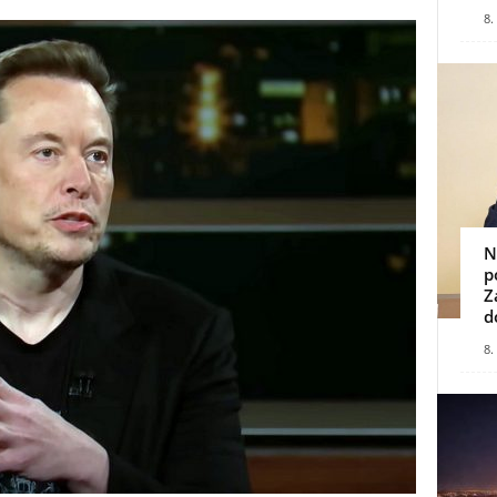
8.
N
p
Z
d
8.