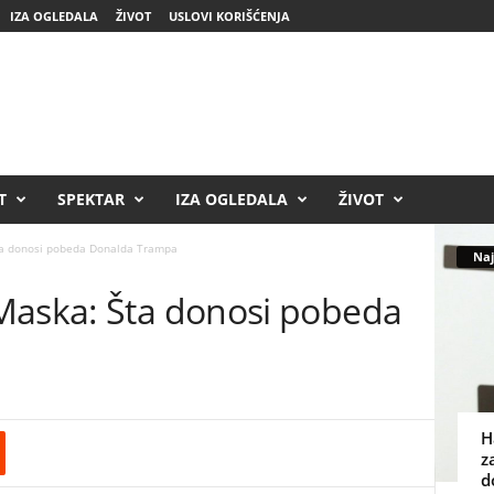
IZA OGLEDALA
ŽIVOT
USLOVI KORIŠĆENJA
T
SPEKTAR
IZA OGLEDALA
ŽIVOT
ta donosi pobeda Donalda Trampa
Naj
Maska: Šta donosi pobeda
H
z
d