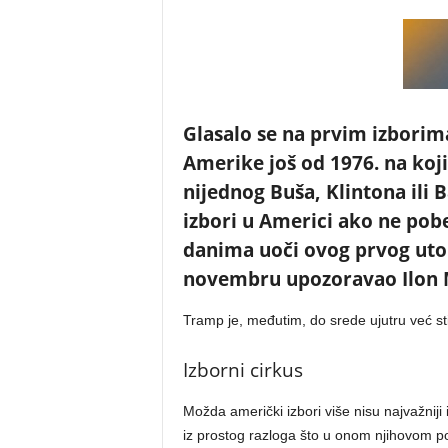
Glasalo se na prvim izborim
Amerike još od 1976. na koji
nijednog Buša, Klintona ili 
izbori u Americi ako ne pob
danima uoči ovog prvog uto
novembru upozoravao Ilon 
Tramp je, međutim, do srede ujutru već
Izborni cirkus
Možda američki izbori više nisu najvažnij
iz prostog razloga što u onom njihovom po