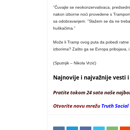
”Čuvajte se neokonzervativaca, predsedni
nakon izborne noći provedene s Trampom 
sa odobravanjem: ”Slažem se da ne treb
huškačima.”
Može li Tramp ovog puta da pobedi ratne 
izborima? Zašto ga se Evropa pribojava, i
(Sputnjik – Nikola Vrzić)
Najnovije i najvažnije vesti
Pratite tokom 24 sata naše najbo
Otvorite novu mrežu
Truth Social