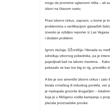
mogu da promene uglavnom ništa – ali su
izbori na čitavom svetu.
Pravi izborni cirkus, zapravo, u kome je 
problemima s verifikacijom glasačkih listi
izvestio je ozbiljno reporter iz Las Vegas
i dodatni problemi.
Igrom slučaja, DŽordžija i Nevada su među
određuju izbornog pobednika, pa je interes
pojavljivali baš na takvim mestima… Kak
pokazalo se kao too big to rig, preveliko 
A bio je ovo američki izborni cirkus i zato
bivala crnačkog ili induskog porekla, ve
je nastupala govorila drugačijim – lokalni
koja je u Mičigenu vodila kampanju s prop
plaćala proizraelske poruke.