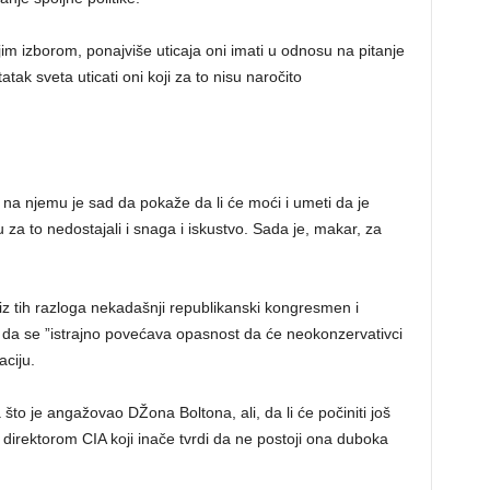
im izborom, ponajviše uticaja oni imati u odnosu na pitanje
ak sveta uticati oni koji za to nisu naročito
na njemu je sad da pokaže da li će moći i umeti da je
za to nedostajali i snaga i iskustvo. Sada je, makar, za
pa iz tih razloga nekadašnji republikanski kongresmen i
da se ”istrajno povećava opasnost da će neokonzervativci
aciju.
 što je angažovao DŽona Boltona, ali, da li će počiniti još
rektorom CIA koji inače tvrdi da ne postoji ona duboka