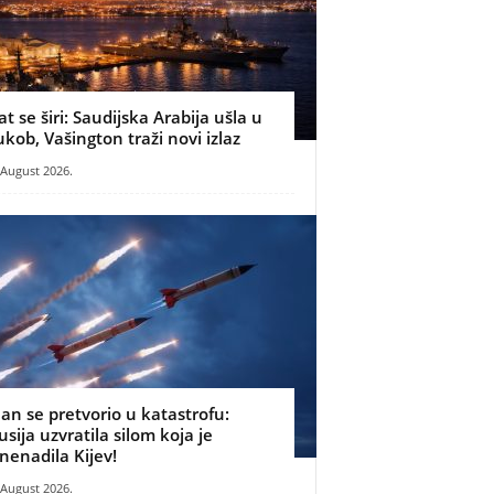
at se širi: Saudijska Arabija ušla u
ukob, Vašington traži novi izlaz
 August 2026.
lan se pretvorio u katastrofu:
usija uzvratila silom koja je
znenadila Kijev!
 August 2026.