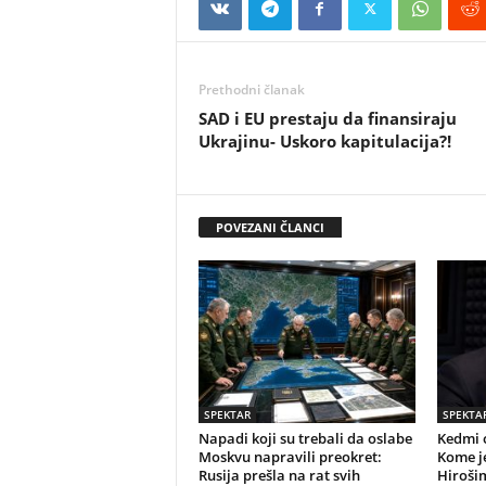
Prethodni članak
SAD i EU prestaju da finansiraju
Ukrajinu- Uskoro kapitulacija?!
POVEZANI ČLANCI
SPEKTAR
SPEKTA
Napadi koji su trebali da oslabe
Kedmi o
Moskvu napravili preokret:
Kome j
Rusija prešla na rat svih
Hirošim