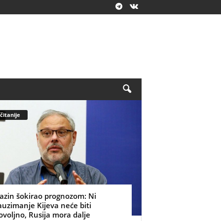
čitanije
azin šokirao prognozom: Ni
auzimanje Kijeva neće biti
ovoljno, Rusija mora dalje