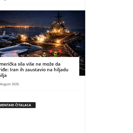
merička sila više ne može da
riđe: Iran ih zaustavio na hiljadu
ilja
 August 2026.
MENTARI ČITALACA