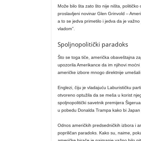
Može bilo šta zato što nije ništa, politi
proslavljeni novinar Glen Grinvold – Ame
a to se jedva primetilo i jedva da je važno
vladom”.
Spoljnopolitički paradoks
Što se toga tiče, američka obaveštajna zaj
upozorila Amerikance da im njihovi moćni 
američke izbore mnogo direktnije umešali nji
Englezi, čiju je vladajuću Laburističku p
otvoreno optužila da se meša u korist nje
spoljnopolitički savetnik premijera Šiger
u pobedu Donalda Trampa kako bi Japan 
Odnos američkih predsedničkih izbora i ame
popriličan paradoks. Kako su, naime, poka
američke birače je najmanje važno bilo pita