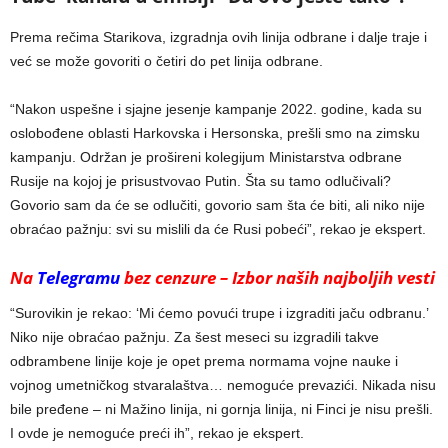
Prema rečima Starikova, izgradnja ovih linija odbrane i dalje traje i
već se može govoriti o četiri do pet linija odbrane.
“Nakon uspešne i sjajne jesenje kampanje 2022. godine, kada su
oslobođene oblasti Harkovska i Hersonska, prešli smo na zimsku
kampanju. Održan je prošireni kolegijum Ministarstva odbrane
Rusije na kojoj je prisustvovao Putin. Šta su tamo odlučivali?
Govorio sam da će se odlučiti, govorio sam šta će biti, ali niko nije
obraćao pažnju: svi su mislili da će Rusi pobeći”, rekao je ekspert.
Na
Telegramu
bez cenzure – Izbor naših najboljih vesti
“Surovikin je rekao: ‘Mi ćemo povući trupe i izgraditi jaču odbranu.’
Niko nije obraćao pažnju. Za šest meseci su izgradili takve
odbrambene linije koje je opet prema normama vojne nauke i
vojnog umetničkog stvaralaštva… nemoguće prevazići. Nikada nisu
bile pređene – ni Mažino linija, ni gornja linija, ni Finci je nisu prešli.
I ovde je nemoguće preći ih”, rekao je ekspert.