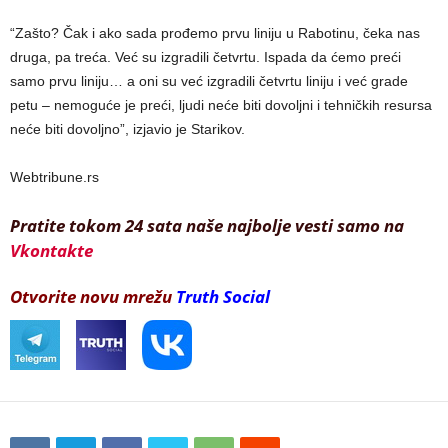
“Zašto? Čak i ako sada prođemo prvu liniju u Rabotinu, čeka nas
druga, pa treća. Već su izgradili četvrtu. Ispada da ćemo preći
samo prvu liniju… a oni su već izgradili četvrtu liniju i već grade
petu – nemoguće je preći, ljudi neće biti dovoljni i tehničkih resursa
neće biti dovoljno”, izjavio je Starikov.
Webtribune.rs
Pratite tokom 24 sata naše najbolje vesti samo na
Vkontakte
Otvorite novu mrežu
Truth Social