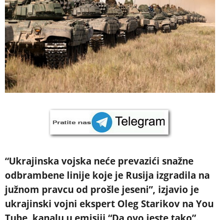
“Ukrajinska vojska neće prevazići snažne
odbrambene linije koje je Rusija izgradila na
južnom pravcu od prošle jeseni”, izjavio je
ukrajinski vojni ekspert Oleg Starikov na You
Tube kanalu u emisiji “Da ovo jeste tako”.