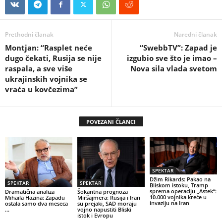
Prethodni članak
Naredni članak
Montjan: “Rasplet neće
“SwebbTV”: Zapad je
dugo čekati, Rusija se nije
izgubio sve što je imao –
raspala, a sve više
Nova sila vlada svetom
ukrajinskih vojnika se
vraća u kovčezima”
POVEZANI ČLANCI
SPEKTAR
Džim Rikards: Pakao na
SPEKTAR
SPEKTAR
Bliskom istoku, Tramp
sprema operaciju „Astek“:
Dramatična analiza
Šokantna prognoza
10.000 vojnika kreće u
Mihaila Hazina: Zapadu
Miršajmera: Rusija i Iran
invaziju na Iran
ostala samo dva meseca
su prejaki, SAD moraju
…
vojno napustiti Bliski
istok i Evropu