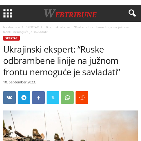
Naslovnica
SPEKTAR
Ukrajinski ekspert: “Ruske odbrambene linije na južnom
frontu nemoguće je savladati”
SPEKTAR
Ukrajinski ekspert: “Ruske
odbrambene linije na južnom
frontu nemoguće je savladati”
10. September 2023.