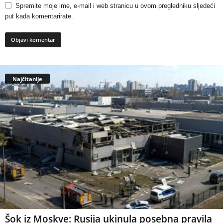
Spremite moje ime, e-mail i web stranicu u ovom pregledniku sljedeći
put kada komentarirate.
Najčitanije
Šok iz Moskve: Rusija ukinula posebna pravila