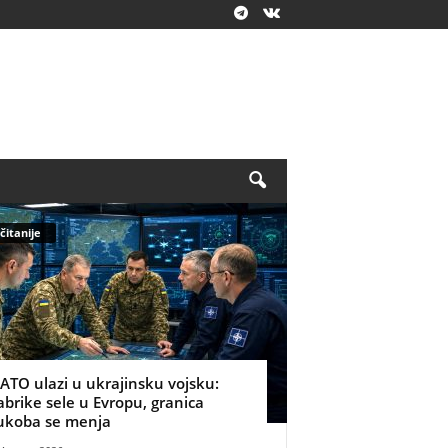
čitanije
ATO ulazi u ukrajinsku vojsku:
abrike sele u Evropu, granica
ukoba se menja