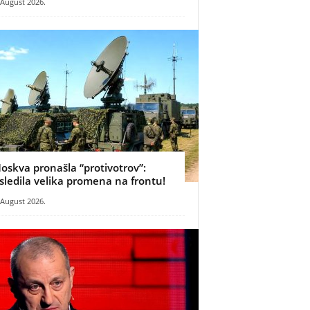
 August 2026.
oskva pronašla “protivotrov”:
sledila velika promena na frontu!
 August 2026.