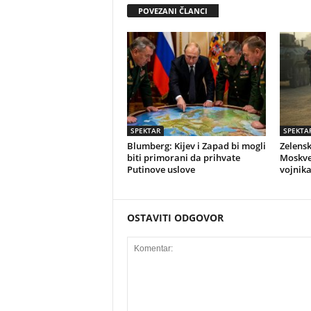
POVEZANI ČLANCI
SPEKTAR
SPEKTA
Blumberg: Kijev i Zapad bi mogli
Zelens
biti primorani da prihvate
Moskve:
Putinove uslove
vojnika
OSTAVITI ODGOVOR