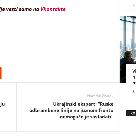
5.
lje vesti samo na
Vkontakte
V
n
m
3.
Naredni članak
aju
Ukrajinski ekspert: “Ruske
odbrambene linije na južnom frontu
KO
nemoguće je savladati”