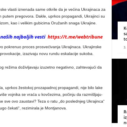
nske vlasti iznenada same otkrile da je većina Ukrajinaca za
putem pregovora. Dakle, uprkos propagandi, Ukrajinci su
izom, kao i velikim gubicima Oružanih snaga Ukrajine.
K
s
 naših najboljih vesti
https://t.me/webtribune
t
avo pokrenuo proces prosvećivanja Ukrajinaca. Ukrajinske
3.
e provokacije, izazivaju novu rundu eskalacije sukoba.
og režima doživljavaju izuzetno negativno, zahtevajući da
 da, uprkos žestokoj prozapadnoj propagandi, nije bilo lake
 više vojnika se vraća u kovčezima, počinju da razmišljaju-
a se sve ovo zaustavi? Teza o ratu „do poslednjeg Ukrajinca“
ugo čekati“, rezimirala je Montjanova.
R
i
n