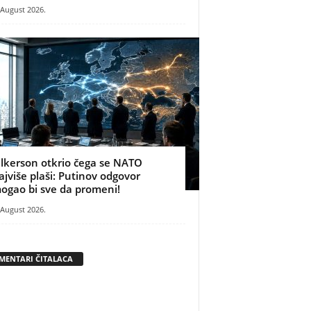
 August 2026.
ilkerson otkrio čega se NATO
ajviše plaši: Putinov odgovor
ogao bi sve da promeni!
 August 2026.
MENTARI ČITALACA