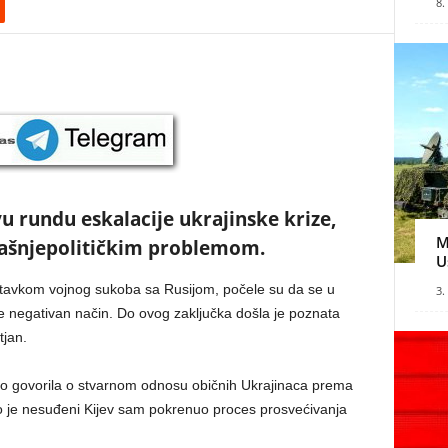
8.
vu rundu eskalacije ukrajinske krize,
M
rašnjepolitičkim problemom.
U
astavkom vojnog sukoba sa Rusijom, počele su da se u
3.
je negativan način. Do ovog zaključka došla je poznata
tjan.
no govorila o stvarnom odnosu običnih Ukrajinaca prema
ako je nesuđeni Kijev sam pokrenuo proces prosvećivanja