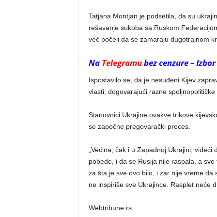
Tatjana Montjan je podsetila, da su ukraji
rešavanje sukoba sa Ruskom Federacijom 
već počeli da se zamaraju dugotrajnom kr
Na
Telegramu
bez cenzure – Izbor
Ispostavilo se, da je nesuđeni Kijev zapr
vlasti, dogovarajući razne spoljnopolitičk
Stanovnici Ukrajine ovakve trikove kijevsk
se započne pregovarački proces.
„Većina, čak i u Zapadnoj Ukrajini, videći
pobede, i da se Rusija nije raspala, a sve
za šta je sve ovo bilo, i zar nije vreme d
ne inspiriše sve Ukrajince. Rasplet neće d
Webtribune.rs