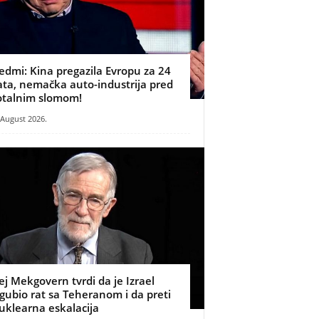
edmi: Kina pregazila Evropu za 24
ata, nemačka auto-industrija pred
otalnim slomom!
 August 2026.
ej Mekgovern tvrdi da je Izrael
zgubio rat sa Teheranom i da preti
uklearna eskalacija