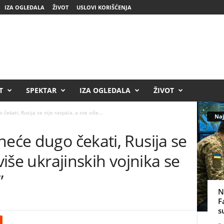
IZA OGLEDALA
ŽIVOT
USLOVI KORIŠĆENJA
T
SPEKTAR
IZA OGLEDALA
ŽIVOT
čekati, Rusija se nije raspala, a sve više...
Naj
neće dugo čekati, Rusija se
 više ukrajinskih vojnika se
”
N
F
s