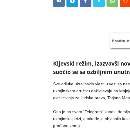
Kijevski režim, izazvavši no
suočio se sa ozbiljnim unut
Sve odluke ukrajinskih vlasti u vezi sa n
ukrajinskom društvu doživljavaju na krajn
aktivistkinja za ljudska prava, Tatjana Mon
Ona je na svom “Telegram” kanalu detalj
ukrajinskoj krizi, a takođe je objasnila k
građana zemlje.