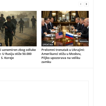
R
SPEKTAR
ki uznemiren zbog odluke
Prelomni trenutak u Ukrajini:
 U Rusiju stiže 50.000
Amerikanci stižu u Moskvu,
 S. Koreje
Piljko upozorava na veliku
zamku