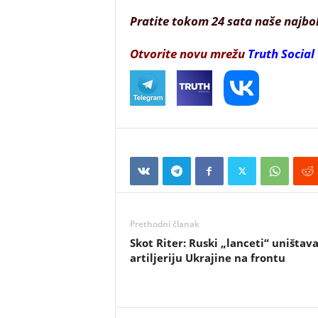
Pratite tokom 24 sata naše najbo
Otvorite novu mrežu
Truth Social
Prethodni članak
Skot Riter: Ruski „lanceti“ uništav
artiljeriju Ukrajine na frontu