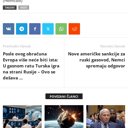
(Helmcast)
TAGOVI
VESTI
Prethodni članak
Naredni članak
Posle ovog obračuna
Nove američke sankcije za
Evropa više neće biti ista:
ruski gasovod, Nemci
U gasnom ratu Turska igra
spremaju odgovor
na strani Rusije – Ovo se
dešava …
POVEZANI ČLANCI