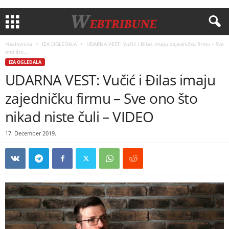
Naslovnica
IZA OGLEDALA
UDARNA VEST: Vučić i Đilas imaju zajedničku firmu – Sve
ono što...
IZA OGLEDALA
UDARNA VEST: Vučić i Đilas imaju
zajedničku firmu – Sve ono što
nikad niste čuli – VIDEO
17. December 2019.