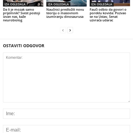
IZA OGLEDALA
IZA OGLEDALA
IZA OGLEDALA
Da li je mozak samo
Naučnici predložili novu
Fauči odbio da govori o
prijemnik? Svest postoji
teoriju o masovnom
poreklu kovida: Pozvao
izvan nas, kaže
izumiranju dinosaurusa
se na Ustav, Senat
neurobiolog
uzvraća udarac
OSTAVITI ODGOVOR