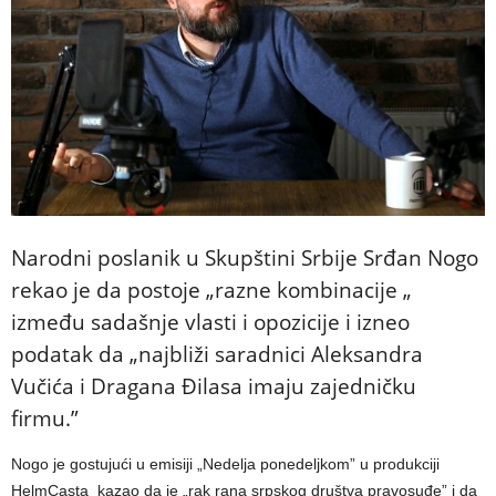
Narodni poslanik u Skupštini Srbije Srđan Nogo
rekao je da postoje „razne kombinacije „
između sadašnje vlasti i opozicije i izneo
podatak da „najbliži saradnici Aleksandra
Vučića i Dragana Đilasa imaju zajedničku
firmu.”
Nogo je gostujući u emisiji „Nedelja ponedeljkom” u produkciji
HelmCasta kazao da je „rak rana srpskog društva pravosuđe” i da