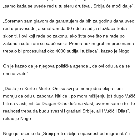
„samo kada se uvede red u tu sferu društva , Srbija će moći dalje”.
„Spreman sam glavom da garantujem da bih za godinu dana uveo
red u pravosuđe, a smatram da 90 odsto sudija i tužilaca treba
skloniti. I ovi koji rade po zakonu, ako štite ove što ne rade po
zakonu i ćute i oni su saučesnici. Prema nekim grubim procenama
trebalo bi procesuirati oko 4000 sudija i tužilaca”, kazao je Nogo.
On je kazao da je njegova politička agenda „ da ovi odu ,a da se
oni ne vrate”.
„Dosta je i Kurte i Murte. Oni su svi po meni jedna ekipa i oni
moraju da odu u zaborav. Niti će , po mom mišljenju još dugo Vučić
biti na vlasti, niti će Dragan Đilas doći na vlast, uveren sam u to. Te
realnosti treba da budu svesni i građani Srbije, ali i Vučić i Đilas”,
rekao je Nogo.
Nogo je ocenio da „Srbiji preti ozbiljna opasnost od migranata” i