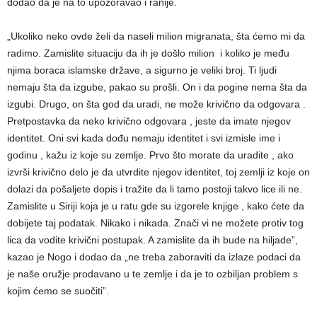
dodao da je na to upozoravao i ranije.
„Ukoliko neko ovde želi da naseli milion migranata, šta ćemo mi da
radimo. Zamislite situaciju da ih je došlo milion i koliko je među
njima boraca islamske države, a sigurno je veliki broj. Ti ljudi
nemaju šta da izgube, pakao su prošli. On i da pogine nema šta da
izgubi. Drugo, on šta god da uradi, ne može krivično da odgovara .
Pretpostavka da neko krivično odgovara , jeste da imate njegov
identitet. Oni svi kada dođu nemaju identitet i svi izmisle ime i
godinu , kažu iz koje su zemlje. Prvo što morate da uradite , ako
izvrši krivično delo je da utvrdite njegov identitet, toj zemlji iz koje on
dolazi da pošaljete dopis i tražite da li tamo postoji takvo lice ili ne.
Zamislite u Siriji koja je u ratu gde su izgorele knjige , kako ćete da
dobijete taj podatak. Nikako i nikada. Znači vi ne možete protiv tog
lica da vodite krivični postupak. A zamislite da ih bude na hiljade”,
kazao je Nogo i dodao da „ne treba zaboraviti da izlaze podaci da
je naše oružje prodavano u te zemlje i da je to ozbiljan problem s
kojim ćemo se suočiti”.