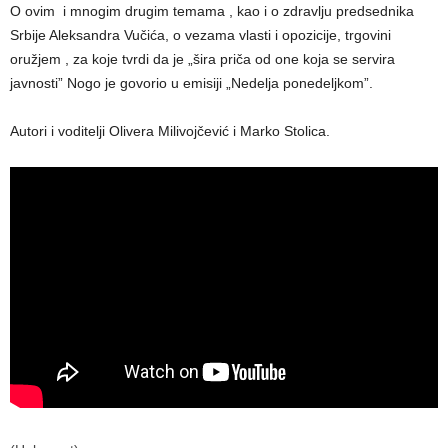
O ovim i mnogim drugim temama , kao i o zdravlju predsednika
Srbije Aleksandra Vučića, o vezama vlasti i opozicije, trgovini
oružjem , za koje tvrdi da je „šira priča od one koja se servira
javnosti” Nogo je govorio u emisiji „Nedelja ponedeljkom”.
Autori i voditelji Olivera Milivojčević i Marko Stolica.