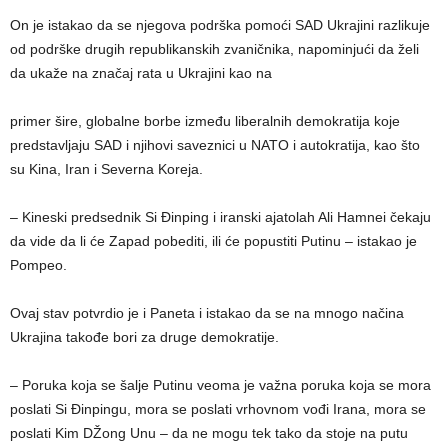
On je istakao da se njegova podrška pomoći SAD Ukrajini razlikuje
od podrške drugih republikanskih zvaničnika, napominjući da želi
da ukaže na značaj rata u Ukrajini kao na
primer šire, globalne borbe između liberalnih demokratija koje
predstavljaju SAD i njihovi saveznici u NATO i autokratija, kao što
su Kina, Iran i Severna Koreja.
– Kineski predsednik Si Đinping i iranski ajatolah Ali Hamnei čekaju
da vide da li će Zapad pobediti, ili će popustiti Putinu – istakao je
Pompeo.
Ovaj stav potvrdio je i Paneta i istakao da se na mnogo načina
Ukrajina takođe bori za druge demokratije.
– Poruka koja se šalje Putinu veoma je važna poruka koja se mora
poslati Si Đinpingu, mora se poslati vrhovnom vođi Irana, mora se
poslati Kim DŽong Unu – da ne mogu tek tako da stoje na putu