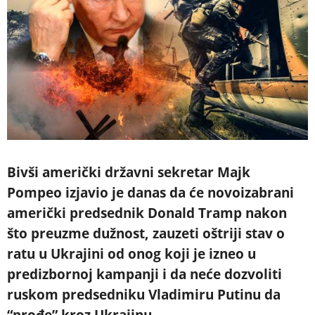
Bivši američki državni sekretar Majk
Pompeo izjavio je danas da će novoizabrani
američki predsednik Donald Tramp nakon
što preuzme dužnost, zauzeti oštriji stav o
ratu u Ukrajini od onog koji je izneo u
predizbornoj kampanji i da neće dozvoliti
ruskom predsedniku Vladimiru Putinu da
“prođe” kroz Ukrajinu.