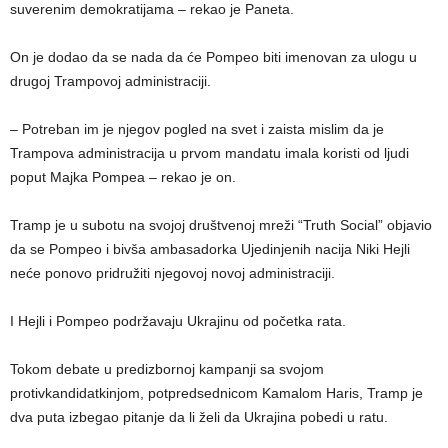
suverenim demokratijama – rekao je Paneta.
On je dodao da se nada da će Pompeo biti imenovan za ulogu u
drugoj Trampovoj administraciji.
– Potreban im je njegov pogled na svet i zaista mislim da je
Trampova administracija u prvom mandatu imala koristi od ljudi
poput Majka Pompea – rekao je on.
Tramp je u subotu na svojoj društvenoj mreži “Truth Social” objavio
da se Pompeo i bivša ambasadorka Ujedinjenih nacija Niki Hejli
neće ponovo pridružiti njegovoj novoj administraciji.
I Hejli i Pompeo podržavaju Ukrajinu od početka rata.
Tokom debate u predizbornoj kampanji sa svojom
protivkandidatkinjom, potpredsednicom Kamalom Haris, Tramp je
dva puta izbegao pitanje da li želi da Ukrajina pobedi u ratu.