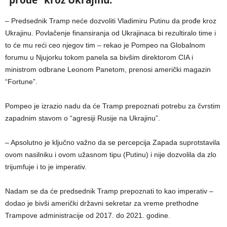
– Predsednik Tramp neće dozvoliti Vladimiru Putinu da prođe kroz
Ukrajinu. Povlačenje finansiranja od Ukrajinaca bi rezultiralo time i
to će mu reći ceo njegov tim – rekao je Pompeo na Globalnom
forumu u Njujorku tokom panela sa bivšim direktorom CIA i
ministrom odbrane Leonom Panetom, prenosi američki magazin
“Fortune”.
Pompeo je izrazio nadu da će Tramp prepoznati potrebu za čvrstim
zapadnim stavom o “agresiji Rusije na Ukrajinu”.
– Apsolutno je ključno važno da se percepcija Zapada suprotstavila
ovom nasilniku i ovom užasnom tipu (Putinu) i nije dozvolila da zlo
trijumfuje i to je imperativ.
Nadam se da će predsednik Tramp prepoznati to kao imperativ –
dodao je bivši američki državni sekretar za vreme prethodne
Trampove administracije od 2017. do 2021. godine.