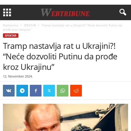
Naslovnica
SPEKTAR
Tramp nastavlja rat u Ukrajini?! “Neće dozvoliti Putinu da
prođe kroz Ukrajinu”
SPEKTAR
Tramp nastavlja rat u Ukrajini?!
“Neće dozvoliti Putinu da prođe
kroz Ukrajinu”
12. November 2024.