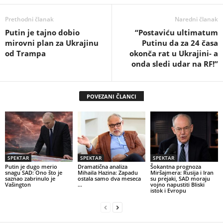
Prethodni članak
Naredni članak
Putin je tajno dobio
“Postaviću ultimatum
mirovni plan za Ukrajinu
Putinu da za 24 časa
od Trampa
okonča rat u Ukrajini- a
onda sledi udar na RF!”
POVEZANI ČLANCI
SPEKTAR
SPEKTAR
SPEKTAR
Putin je dugo merio
Dramatična analiza
Šokantna prognoza
snagu SAD: Ono što je
Mihaila Hazina: Zapadu
Miršajmera: Rusija i Iran
saznao zabrinulo je
ostala samo dva meseca
su prejaki, SAD moraju
Vašington
…
vojno napustiti Bliski
istok i Evropu