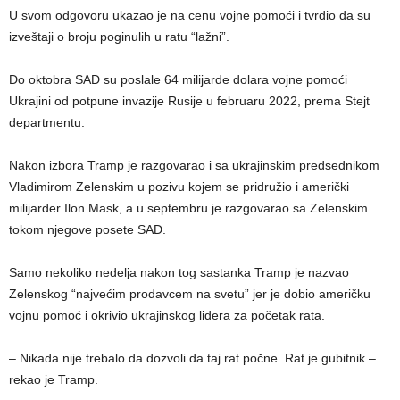
U svom odgovoru ukazao je na cenu vojne pomoći i tvrdio da su
izveštaji o broju poginulih u ratu “lažni”.
Do oktobra SAD su poslale 64 milijarde dolara vojne pomoći
Ukrajini od potpune invazije Rusije u februaru 2022, prema Stejt
departmentu.
Nakon izbora Tramp je razgovarao i sa ukrajinskim predsednikom
Vladimirom Zelenskim u pozivu kojem se pridružio i američki
milijarder Ilon Mask, a u septembru je razgovarao sa Zelenskim
tokom njegove posete SAD.
Samo nekoliko nedelja nakon tog sastanka Tramp je nazvao
Zelenskog “najvećim prodavcem na svetu” jer je dobio američku
vojnu pomoć i okrivio ukrajinskog lidera za početak rata.
– Nikada nije trebalo da dozvoli da taj rat počne. Rat je gubitnik –
rekao je Tramp.