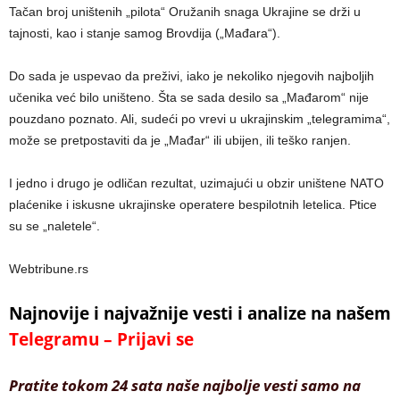
Tačan broj uništenih „pilota“ Oružanih snaga Ukrajine se drži u
tajnosti, kao i stanje samog Brovdija („Mađara“).
Do sada je uspevao da preživi, iako je nekoliko njegovih najboljih
učenika već bilo uništeno. Šta se sada desilo sa „Mađarom“ nije
pouzdano poznato. Ali, sudeći po vrevi u ukrajinskim „telegramima“,
može se pretpostaviti da je „Mađar“ ili ubijen, ili teško ranjen.
I jedno i drugo je odličan rezultat, uzimajući u obzir uništene NATO
plaćenike i iskusne ukrajinske operatere bespilotnih letelica. Ptice
su se „naletele“.
Webtribune.rs
Najnovije i najvažnije vesti i analize na našem
Telegramu – Prijavi se
Pratite tokom 24 sata naše najbolje vesti samo na