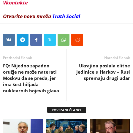
Vkontakte
Otvorite novu mrežu
Truth Social
Prethodni članak
Naredni članak
FQ: Nijedno zapadno
Ukrajina poslala elitne
oružje ne može naterati
jedinice u Harkov – Rusi
Moskvu da se preda, jer
spremaju drugi udar
ima šest hiljada
nuklearnih bojevih glava
POVEZANI ČLANCI