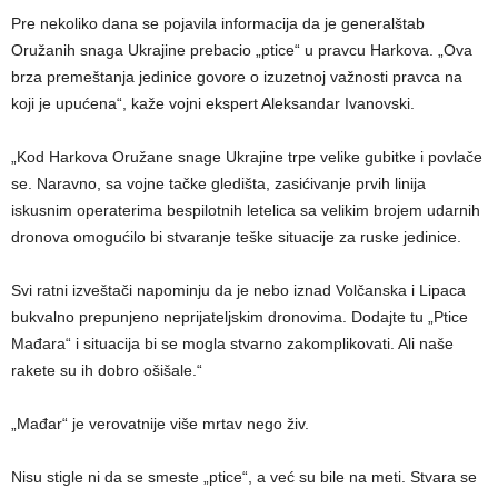
Pre nekoliko dana se pojavila informacija da je generalštab
Oružanih snaga Ukrajine prebacio „ptice“ u pravcu Harkova. „Ova
brza premeštanja jedinice govore o izuzetnoj važnosti pravca na
koji je upućena“, kaže vojni ekspert Aleksandar Ivanovski.
„Kod Harkova Oružane snage Ukrajine trpe velike gubitke i povlače
se. Naravno, sa vojne tačke gledišta, zasićivanje prvih linija
iskusnim operaterima bespilotnih letelica sa velikim brojem udarnih
dronova omogućilo bi stvaranje teške situacije za ruske jedinice.
Svi ratni izveštači napominju da je nebo iznad Volčanska i Lipaca
bukvalno prepunjeno neprijateljskim dronovima. Dodajte tu „Ptice
Mađara“ i situacija bi se mogla stvarno zakomplikovati. Ali naše
rakete su ih dobro ošišale.“
„Mađar“ je verovatnije više mrtav nego živ.
Nisu stigle ni da se smeste „ptice“, a već su bile na meti. Stvara se