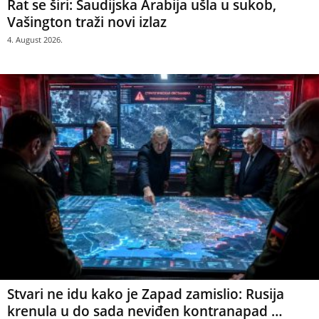
Rat se širi: Saudijska Arabija ušla u sukob,
Vašington traži novi izlaz
4. August 2026.
Stvari ne idu kako je Zapad zamislio: Rusija
krenula u do sada neviđen kontranapad …