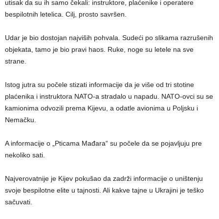
utisak da su ih samo čekali: instruktore, plaćenike i operatere
bespilotnih letelica. Cilj, prosto savršen.
Udar je bio dostojan najviših pohvala. Sudeći po slikama razrušenih
objekata, tamo je bio pravi haos. Ruke, noge su letele na sve
strane.
Istog jutra su počele stizati informacije da je više od tri stotine
plaćenika i instruktora NATO-a stradalo u napadu. NATO-ovci su se
kamionima odvozili prema Kijevu, a odatle avionima u Poljsku i
Nemačku.
A informacije o „Pticama Mađara“ su počele da se pojavljuju pre
nekoliko sati.
Najverovatnije je Kijev pokušao da zadrži informacije o uništenju
svoje bespilotne elite u tajnosti. Ali kakve tajne u Ukrajini je teško
sačuvati.