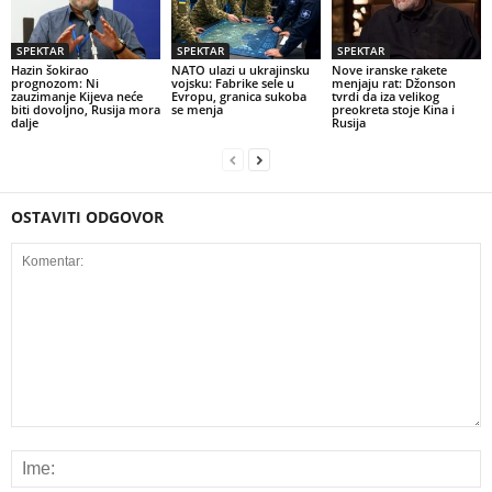
SPEKTAR
SPEKTAR
SPEKTAR
Hazin šokirao
NATO ulazi u ukrajinsku
Nove iranske rakete
prognozom: Ni
vojsku: Fabrike sele u
menjaju rat: Džonson
zauzimanje Kijeva neće
Evropu, granica sukoba
tvrdi da iza velikog
biti dovoljno, Rusija mora
se menja
preokreta stoje Kina i
dalje
Rusija
OSTAVITI ODGOVOR