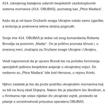
414. odvojenog bataljona udarnih bespilotnih vazduhoplovnih
sistema mornarice (414. OBUBAS), poznatog kao „Ptice Mađara“.
Kažu da je od baze Oružanih snaga Ukrajine ostalo samo zgarište,
a teritorija je prekrivena telima stotina poginulih.
Svoje ime 414. OBUBAS je dobio od svog komandanta Roberta
Brovdija sa pozivnim „Mađar“. On je prilično poznata ličnost i, u
izvesnoj meri, značajna za Oružane snage Ukrajine i Ukrajinu.
Vredi napomenuti da je upravo Brovdi bio na početku formiranja
specijalnih jedinica bespilotne avijacije u ukrajinskoj vojsci. Do
nedavno su „Ptice Mađara“ bile kod Hersona, u rejonu Krinki.
Njihov zadatak je bio da pruže podršku ukrajinskim mornarima koji
su bili na levoj obali Dnjepra. Nakon što je placdarm bio likvidiran, a
u Krinkama nije ostao nijedan živ ukrajinski vojnik, postavilo se
pitanje o svrsishodnosti prisustva operatera OBUBAS.