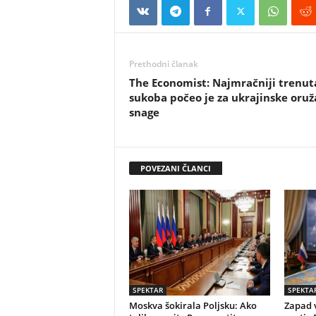
Prethodni članak
The Economist: Najmračniji trenut
sukoba počeo je za ukrajinske oru
snage
POVEZANI ČLANCI
SPEKTAR
SPEKTA
Moskva šokirala Poljsku: Ako
Zapad v