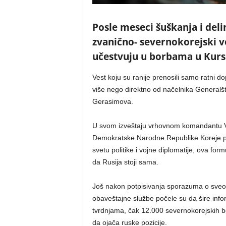
Posle meseci šuškanja i deli
zvanično- severnokorejski 
učestvuju u borbama u Kursk
Vest koju su ranije prenosili samo ratni do
više nego direktno od načelnika Generalš
Gerasimova.
U svom izveštaju vrhovnom komandantu Vla
Demokratske Narodne Republike Koreje pok
svetu politike i vojne diplomatije, ova for
da Rusija stoji sama.
Još nakon potpisivanja sporazuma o sveo
obaveštajne službe počele su da šire info
tvrdnjama, čak 12.000 severnokorejskih bor
da ojača ruske pozicije.