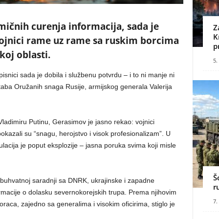
mičnih curenja informacija, sada je
Z
K
vojnici rame uz rame sa ruskim borcima
p
oj oblasti.
5.
pisnici sada je dobila i službenu potvrdu – i to ni manje ni
taba Oružanih snaga Rusije, armijskog generala Valerija
dimiru Putinu, Gerasimov je jasno rekao: vojnici
azali su “snagu, herojstvo i visok profesionalizam”. U
mulacija je poput eksplozije – jasna poruka svima koji misle
Š
buhvatnoj saradnji sa DNRK, ukrajinske i zapadne
r
rmacije o dolasku severnokorejskih trupa. Prema njihovim
7.
aca, zajedno sa generalima i visokim oficirima, stiglo je