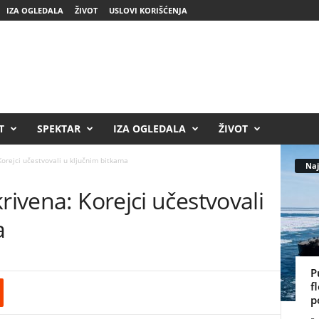
IZA OGLEDALA
ŽIVOT
USLOVI KORIŠĆENJA
T
SPEKTAR
IZA OGLEDALA
ŽIVOT
Korejci učestvovali u ključnim bitkama
Naj
rivena: Korejci učestvovali
a
P
f
p