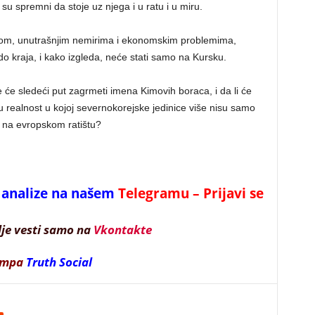
su spremni da stoje uz njega i u ratu i u miru.
som, unutrašnjim nemirima i ekonomskim problemima,
do kraja, i kako izgleda, neće stati samo na Kursku.
e će sledeći put zagrmeti imena Kimovih boraca, i da li će
 realnost u kojoj severnokorejske jedinice više nisu samo
a na evropskom ratištu?
 i analize na našem
Telegramu – Prijavi se
lje vesti samo na
Vkontakte
ampa
Truth Social