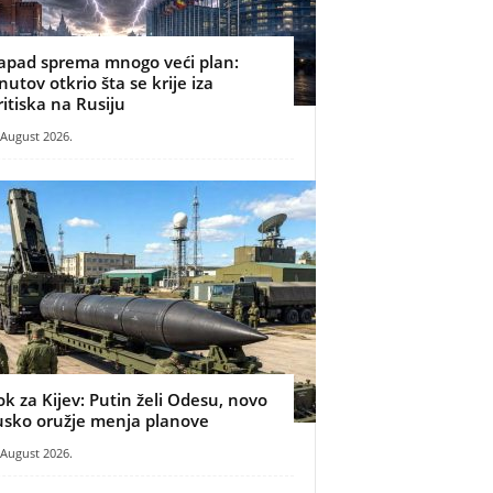
apad sprema mnogo veći plan:
nutov otkrio šta se krije iza
ritiska na Rusiju
 August 2026.
ok za Kijev: Putin želi Odesu, novo
usko oružje menja planove
 August 2026.