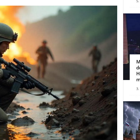
5.
M
d
H
m
3.