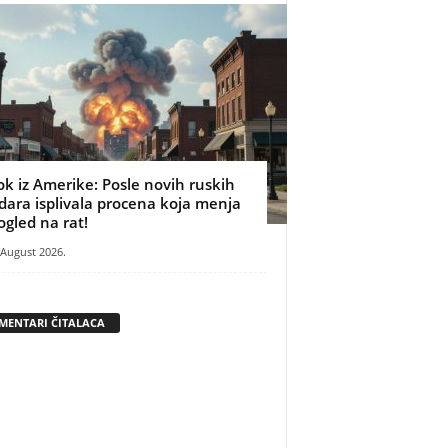
ok iz Amerike: Posle novih ruskih
dara isplivala procena koja menja
ogled na rat!
 August 2026.
MENTARI ČITALACA