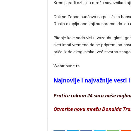
Kremlj gradi ozbiljnu mrežu saveznika koji 
Dok se Zapad suočava sa političkim hao
Rusija okuplja one koji su spremni da idu 
Pitanje koje sada visi u vazduhu glasi- gd
svet imati vremena da se pripremi na novu
priča iz dalekog istoka, već stvarna snag
Webtribune.rs
Najnovije i najvažnije vesti
Pratite tokom 24 sata naše najbo
Otvorite novu mrežu Donalda Tr