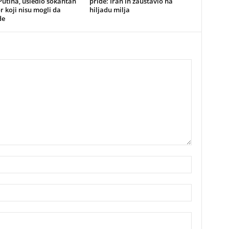
Putina, usledio šokantan
priđe: Iran ih zaustavio na
 koji nisu mogli da
hiljadu milja
de