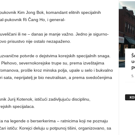
ukovnik Kim Jong Bok, komandant elitnih specijalnih
al-pukovnik Ri Čang Ho, i general-
euveličani ili ne – danas je manje važno. Jedno je sigurno-
ihovo prisustvo nije ostalo nezapaženo.
Š
zvanične potvrde o dejstvima korejskih specijalnih snaga.
u
 Plehovo, severnokorejske trupe su, prema izveštajima
p
omanova, prošle kroz minska polja, upale u selo i bukvalno
5.
i sata, neprijatelj je bio neutralisan, a prema svedočenjima
KO
ik Jurij Kotenok, ističući zadivljujuću disciplinu,
ejskih specijalaca.
a na legende o berserkerima – ratnicima koji ne poznaju
čari ističu: Korejci deluju u potpunoj tišini, organizovano, sa