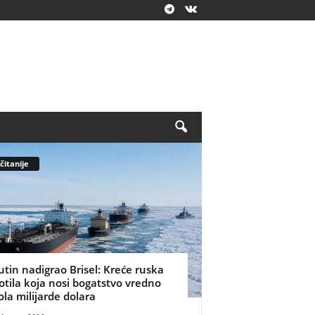
čitanije
utin nadigrao Brisel: Kreće ruska
lotila koja nosi bogatstvo vredno
ola milijarde dolara