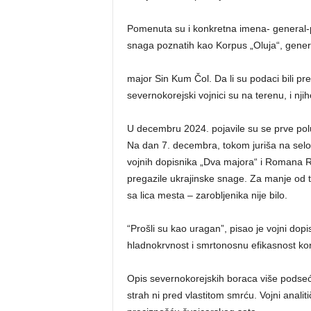
Pomenuta su i konkretna imena- general-p
snaga poznatih kao Korpus „Oluja“, gener
major Sin Kum Čol. Da li su podaci bili pr
severnokorejski vojnici su na terenu, i nj
U decembru 2024. pojavile su se prve polu
Na dan 7. decembra, tokom juriša na selo
vojnih dopisnika „Dva majora“ i Romana R
pregazile ukrajinske snage. Za manje od tr
sa lica mesta – zarobljenika nije bilo.
“Prošli su kao uragan”, pisao je vojni dopisn
hladnokrvnost i smrtonosnu efikasnost kor
Opis severnokorejskih boraca više podseć
strah ni pred vlastitom smrću. Vojni analiti