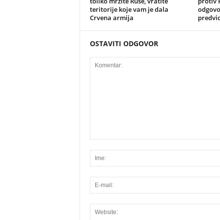
toliko mrzite Ruse, vratite
protiv 
teritorije koje vam je dala
odgovor
Crvena armija
predvi
OSTAVITI ODGOVOR