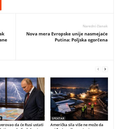
Naredni članak
ak
Nova mera Evropske unije nasmejaće
žane
Putina: Poljska ogorčena
R
SPEKTAR
erovao da će Rusi ustati
Američka sila više ne može da