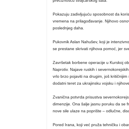
preciznošću švajcarskog sata.
Pokazuju zadivljujuću sposobnost da koris
vremena na prilagođavanje. Njihovo osnovn
poslednjeg daha.
Pukovnik Aslan Nahušev, koji je intenzivn
se prestane skrivati njihova pomoć, jer sve
Završetak borbene operacije u Kurskoj obl
Naprotiv. Najave ruskih i severnokorejskih
vrlo brzo pojaviti na drugim, još kritičniji
dodatni teret za ukrajinsku vojsku i njiho
Zvanična potvrda prisustva severnokorejsk
dimenzije. Ona šalje jasnu poruku da se fr
nove sile ulaze na poprište – odlučne, di
Pored Irana, koji već pruža tehničku i ob