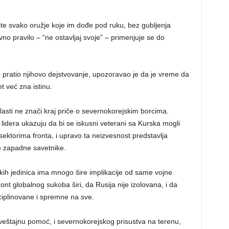
te svako oružje koje im dođe pod ruku, bez gubljenja
o pravilo – “ne ostavljaj svoje” – primenjuje se do
o pratio njihovo dejstvovanje, upozoravao je da je vreme da
t već zna istinu.
asti ne znači kraj priče o severnokorejskim borcima.
 lidera ukazuju da bi se iskusni veterani sa Kurska mogli
m sektorima fronta, i upravo ta neizvesnost predstavlja
ve zapadne savetnike.
ih jedinica ima mnogo šire implikacije od same vojne
ont globalnog sukoba širi, da Rusija nije izolovana, i da
sciplinovane i spremne na sve.
aveštajnu pomoć, i severnokorejskog prisustva na terenu,