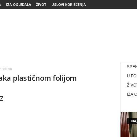
R
IZA OGLEDALA
ŽIVOT
USLOVI KORIŠĆENJA
SPE
 folijom
ka plastičnom folijom
U FO
ŽIVO
z
IZA 
NAJ