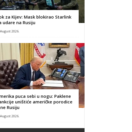
ok za Kijev: Mask blokirao Starlink
a udare na Rusiju
 August 2026.
merika puca sebi u nogu: Paklene
ankcije uništiće američke porodice
 ne Rusiju
 August 2026.