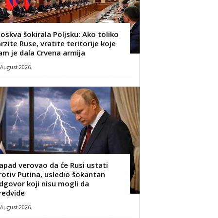
oskva šokirala Poljsku: Ako toliko
rzite Ruse, vratite teritorije koje
am je dala Crvena armija
 August 2026.
apad verovao da će Rusi ustati
rotiv Putina, usledio šokantan
dgovor koji nisu mogli da
redvide
 August 2026.