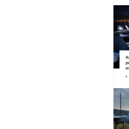
A
p
m
8.