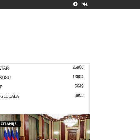
25906
KTAR
13604
KUSU
5649
T
3903
OGLEDALA
ČITANIJE