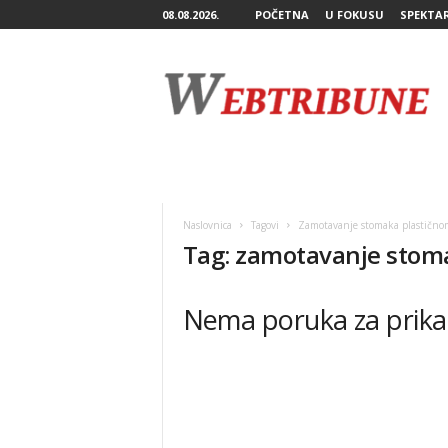
08.08.2026.
POČETNA
U FOKUSU
SPEKTA
W
e
b
T
r
i
b
u
n
Naslovnica
Tagovi
Zamotavanje stomaka plastičnom
e
Tag: zamotavanje stoma
Nema poruka za prika