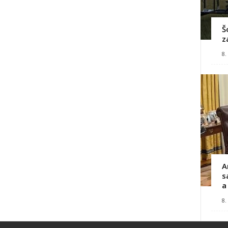
Š
z
8.
A
s
a
8.