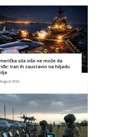
merička sila više ne može da
riđe: Iran ih zaustavio na hiljadu
ilja
 August 2026.