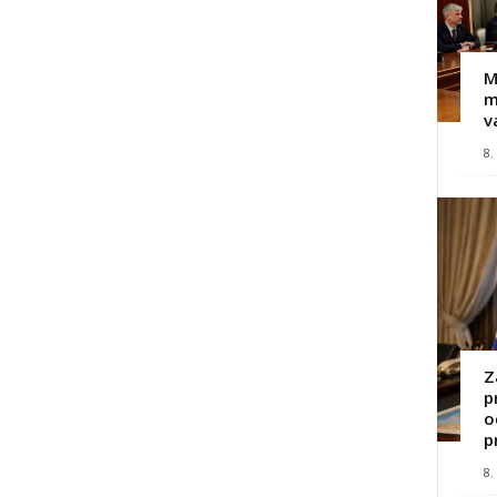
M
m
v
8.
Z
p
o
p
8.