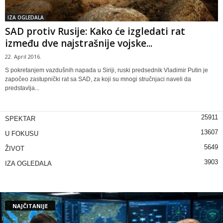
IZA OGLEDALA
SAD protiv Rusije: Kako će izgledati rat
između dve najstrašnije vojske...
22. April 2016.
S pokretanjem vazdušnih napada u Siriji, ruski predsednik Vladimir Putin je
započeo zastupnički rat sa SAD, za koji su mnogi stručnjaci naveli da
predstavlja...
25911
SPEKTAR
13607
U FOKUSU
5649
ŽIVOT
3903
IZA OGLEDALA
NAJČITANIJE