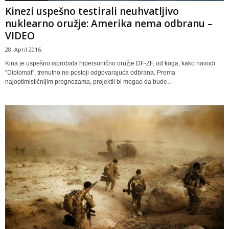
Kinezi uspešno testirali neuhvatljivo
nuklearno oružje: Amerika nema odbranu –
VIDEO
28. April 2016.
Kina je uspešno isprobala hipersonično oružje DF-ZF, od koga, kako navodi
"Diplomat", trenutno ne postoji odgovarajuća odbrana. Prema
najoptimističnijim prognozama, projektil bi mogao da bude...