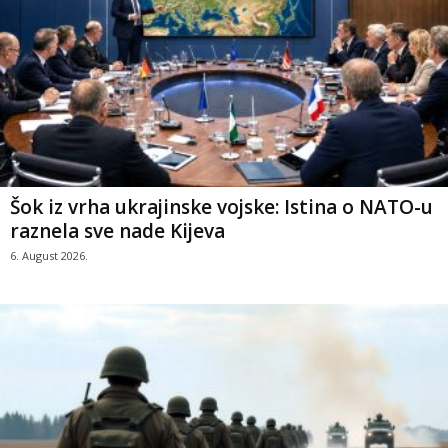
Šok iz vrha ukrajinske vojske: Istina o NATO-u
raznela sve nade Kijeva
6. August 2026.