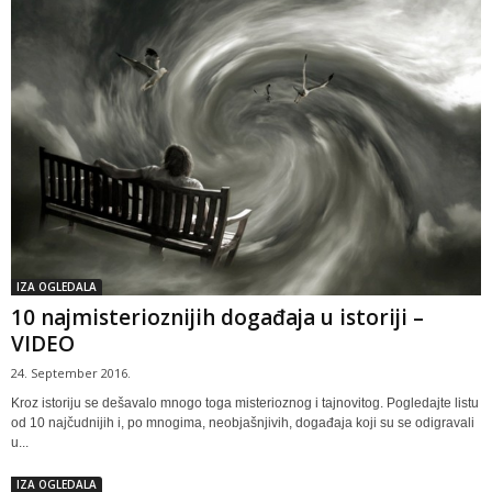
IZA OGLEDALA
10 najmisterioznijih događaja u istoriji –
VIDEO
24. September 2016.
Kroz istoriju se dešavalo mnogo toga misterioznog i tajnovitog. Pogledajte listu
od 10 najčudnijih i, po mnogima, neobjašnjivih, događaja koji su se odigravali
u...
IZA OGLEDALA