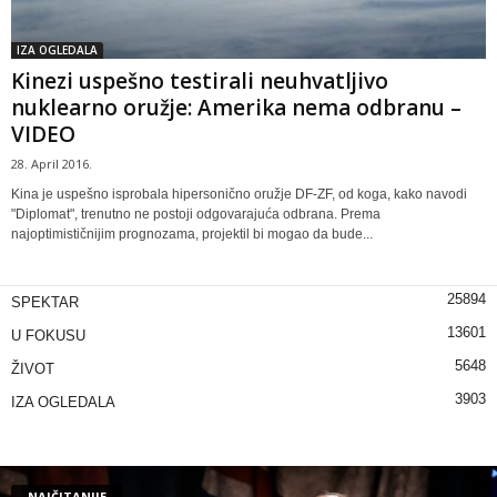
IZA OGLEDALA
Kinezi uspešno testirali neuhvatljivo
nuklearno oružje: Amerika nema odbranu –
VIDEO
28. April 2016.
Kina je uspešno isprobala hipersonično oružje DF-ZF, od koga, kako navodi
"Diplomat", trenutno ne postoji odgovarajuća odbrana. Prema
najoptimističnijim prognozama, projektil bi mogao da bude...
25894
SPEKTAR
13601
U FOKUSU
5648
ŽIVOT
3903
IZA OGLEDALA
NAJČITANIJE