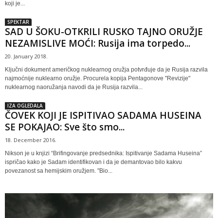
koji je...
SPEKTAR
SAD U ŠOKU-OTKRILI RUSKO TAJNO ORUŽJE
NEZAMISLIVE MOĆI: Rusija ima torpedo...
20. January 2018.
Ključni dokument američkog nuklearnog oružja potvrđuje da je Rusija razvila
najmoćnije nuklearno oružje. Procurela kopija Pentagonove "Revizije"
nuklearnog naoružanja navodi da je Rusija razvila...
IZA OGLEDALA
ČOVEK KOJI JE ISPITIVAO SADAMA HUSEINA
SE POKAJAO: Sve što smo...
18. December 2016.
Nikson je u knjizi “Brifingovanje predsednika: Ispitivanje Sadama Huseina”
ispričao kako je Sadam identifikovan i da je demantovao bilo kakvu
povezanost sa hemijskim oružjem. "Bio...