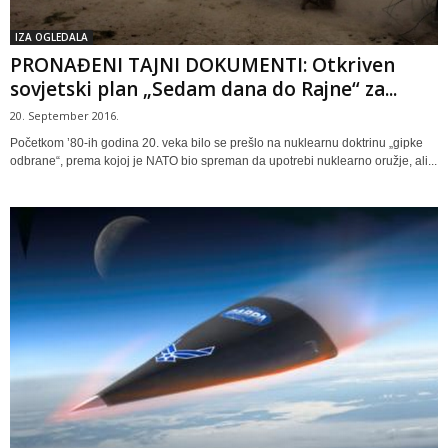
IZA OGLEDALA
PRONAĐENI TAJNI DOKUMENTI: Otkriven
sovjetski plan „Sedam dana do Rajne“ za...
20. September 2016.
Početkom ’80-ih godina 20. veka bilo se prešlo na nuklearnu doktrinu „gipke
odbrane“, prema kojoj je NATO bio spreman da upotrebi nuklearno oružje, ali...