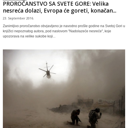
PROROČANSTVO SA SVETE GORE: Velika
nesreća dolazi, Evropa će goreti, konačan...
23. September 2016.
Zanimljivo proročanstvo obvjavljeno je navodno prošle godine na Svetoj Gori u
knjižici nepoznatog autora, pod naslovom "Nadolazeće nesreće", koje
upozorava na velike sukobe koji...