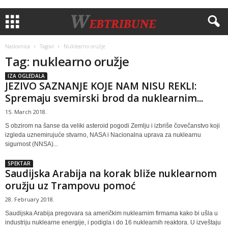
Naslovnica
Tagovi
Nuklearno oružje
Tag: nuklearno oružje
IZA OGLEDALA
JEZIVO SAZNANJE KOJE NAM NISU REKLI:
Spremaju svemirski brod da nuklearnim...
15. March 2018.
S obzirom na šanse da veliki asteroid pogodi Zemlju i izbriše čovečanstvo koji
izgleda uznemirujuće stvarno, NASA i Nacionalna uprava za nuklearnu
sigurnost (NNSA)...
SPEKTAR
Saudijska Arabija na korak bliže nuklearnom
oružju uz Trampovu pomoć
28. February 2018.
Saudijska Arabija pregovara sa američkim nuklearnim firmama kako bi ušla u
industriju nuklearne energije, i podigla i do 16 nuklearnih reaktora. U izveštaju