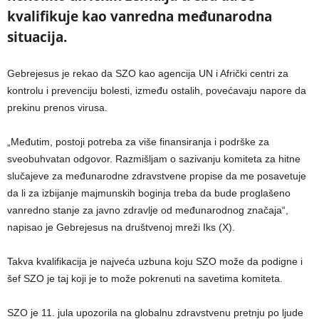
kvalifikuje kao vanredna međunarodna
situacija.
Gebrejesus je rekao da SZO kao agencija UN i Afrički centri za
kontrolu i prevenciju bolesti, između ostalih, povećavaju napore da
prekinu prenos virusa.
„Međutim, postoji potreba za više finansiranja i podrške za
sveobuhvatan odgovor. Razmišljam o sazivanju komiteta za hitne
slučajeve za međunarodne zdravstvene propise da me posavetuje
da li za izbijanje majmunskih boginja treba da bude proglašeno
vanredno stanje za javno zdravlje od međunarodnog značaja“,
napisao je Gebrejesus na društvenoj mreži Iks (X).
Takva kvalifikacija je najveća uzbuna koju SZO može da podigne i
šef SZO je taj koji je to može pokrenuti na savetima komiteta.
SZO je 11. jula upozorila na globalnu zdravstvenu pretnju po ljude