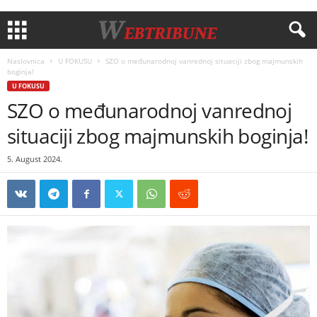
Naslovnica
U FOKUSU
SZO o međunarodnoj vanrednoj situaciji zbog majmunskih
boginja!
U FOKUSU
SZO o međunarodnoj vanrednoj
situaciji zbog majmunskih boginja!
5. August 2024.