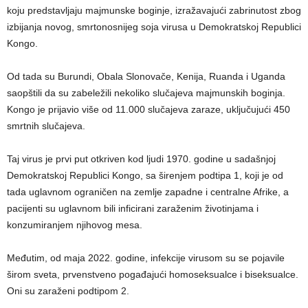
koju predstavljaju majmunske boginje, izražavajući zabrinutost zbog
izbijanja novog, smrtonosnijeg soja virusa u Demokratskoj Republici
Kongo.
Od tada su Burundi, Obala Slonovače, Kenija, Ruanda i Uganda
saopštili da su zabeležili nekoliko slučajeva majmunskih boginja.
Kongo je prijavio više od 11.000 slučajeva zaraze, uključujući 450
smrtnih slučajeva.
Taj virus je prvi put otkriven kod ljudi 1970. godine u sadašnjoj
Demokratskoj Republici Kongo, sa širenjem podtipa 1, koji je od
tada uglavnom ograničen na zemlje zapadne i centralne Afrike, a
pacijenti su uglavnom bili inficirani zaraženim životinjama i
konzumiranjem njihovog mesa.
Međutim, od maja 2022. godine, infekcije virusom su se pojavile
širom sveta, prvenstveno pogađajući homoseksualce i biseksualce.
Oni su zaraženi podtipom 2.