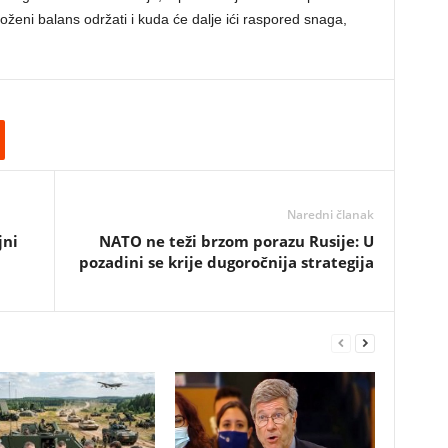
loženi balans održati i kuda će dalje ići raspored snaga,
Naredni članak
jni
NATO ne teži brzom porazu Rusije: U
pozadini se krije dugoročnija strategija