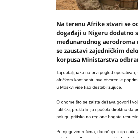
Na terenu Afrike stvari se od
događaji u Nigeru dodatno su
međunarodnog aerodroma u 
se zaustavi zajedničkim del
korpusa Ministarstva odbran
Taj detalj, iako na prvi pogled operativan, 
afričkom kontinentu sve otvorenije poprim
u Moskvi vide kao destabilizujuće.
O onome što se zaista dešava govori i vojn
faktički, prešla liniju i počela direktno d
polugu pritiska na regione bogate resursi
Po njegovim rečima, današnja linija sučelj