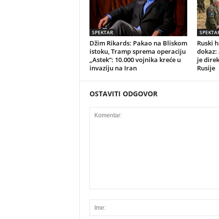
SPEKTAR
SPEKTA
Džim Rikards: Pakao na Bliskom
Ruski h
istoku, Tramp sprema operaciju
dokaz: 
„Astek“: 10.000 vojnika kreće u
je dire
invaziju na Iran
Rusije
OSTAVITI ODGOVOR