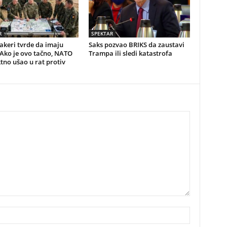
R
SPEKTAR
akeri tvrde da imaju
Saks pozvao BRIKS da zaustavi
Ako je ovo tačno, NATO
Trampa ili sledi katastrofa
ktno ušao u rat protiv