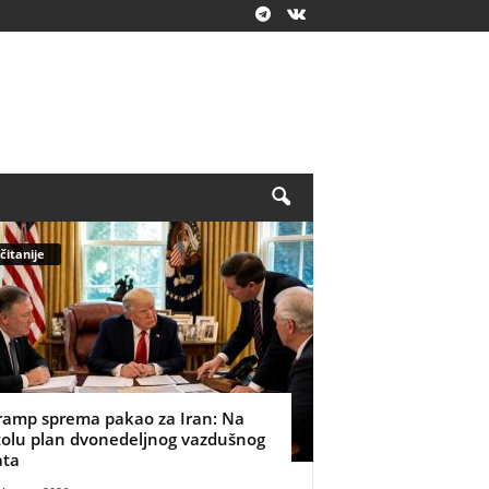
čitanije
ramp sprema pakao za Iran: Na
tolu plan dvonedeljnog vazdušnog
ata