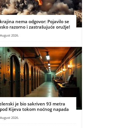
krajina nema odgovor: Pojavilo se
usko razorno i zastrašujuće oružje!
 August 2026.
elenski je bio sakriven 93 metra
spod Kijeva tokom noćnog napada
 August 2026.