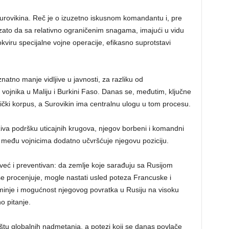
Surovikina. Reč je o izuzetno iskusnom komandantu i, pre
 zato da sa relativno ograničenim snagama, imajući u vidu
kviru specijalne vojne operacije, efikasno suprotstavi
znatno manje vidljive u javnosti, za razliku od
i vojnika u Maliju i Burkini Faso. Danas se, međutim, ključne
rički korpus, a Surovikin ima centralnu ulogu u tom procesu.
iva podršku uticajnih krugova, njegov borbeni i komandni
st među vojnicima dodatno učvršćuje njegovu poziciju.
, već i preventivan: da zemlje koje sarađuju sa Rusijom
se procenjuje, mogle nastati usled poteza Francuske i
minje i mogućnost njegovog povratka u Rusiju na visoku
no pitanje.
ištu globalnih nadmetanja, a potezi koji se danas povlače