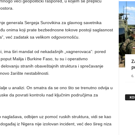
 mnogo veći geopolitički raspored, u kojem se prepliću
rostora.
nje generala Sergeja Surovikina za glavnog savetnika
eđu onima koji prate bezbednosne tokove postoji saglasnost
ja“, već zadatak sa velikom odgovornošću.
aci, ima širi mandat od nekadašnjih „vagnerovaca“: pored
oput Malija i Burkine Faso, tu su i operativno
Z
 delovanju stranih obaveštajnih struktura i sprečavanje
p
ovo žarište nestabilnosti.
6.
dalje u analizi. On smatra da se ono što se trenutno odvija u
uske da povrati kontrolu nad ključnim područjima za
KO
 naglašava, odbijen uz pomoć ruskih struktura, vidi se kao
ogađaj iz Nigera nije izolovan incident, već deo šireg niza