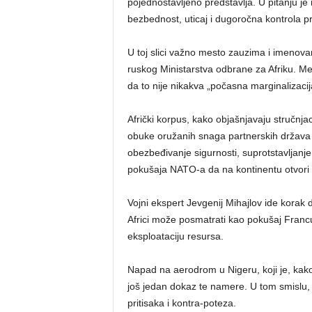
pojednostavljeno predstavlja. U pitanju je
bezbednost, uticaj i dugoročna kontrola p
U toj slici važno mesto zauzima i imenova
ruskog Ministarstva odbrane za Afriku. M
da to nije nikakva „počasna marginalizaci
Afrički korpus, kako objašnjavaju stručnj
obuke oružanih snaga partnerskih država p
obezbeđivanje sigurnosti, suprotstavljanje
pokušaja NATO-a da na kontinentu otvori n
Vojni ekspert Jevgenij Mihajlov ide korak 
Africi može posmatrati kao pokušaj Franc
eksploataciju resursa.
Napad na aerodrom u Nigeru, koji je, kako
još jedan dokaz te namere. U tom smislu, d
pritisaka i kontra-poteza.