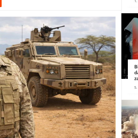
1.
B
d
z
5.