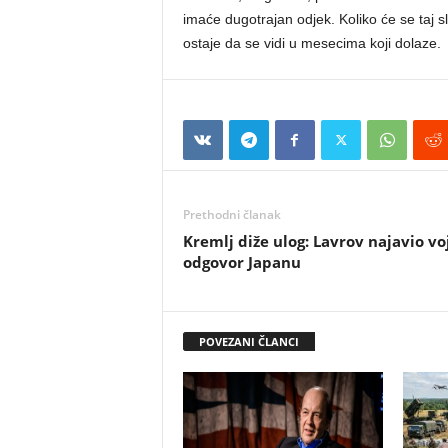
imaće dugotrajan odjek. Koliko će se taj s
ostaje da se vidi u mesecima koji dolaze.
Prethodni članak
Kremlj diže ulog: Lavrov najavio vo
odgovor Japanu
POVEZANI ČLANCI