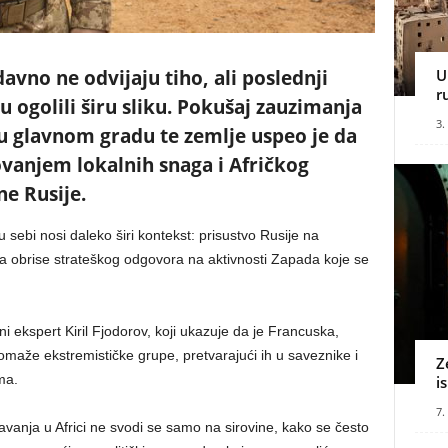
avno ne odvijaju tiho, ali poslednji
U
r
 ogolili širu sliku. Pokušaj zauzimanja
3.
glavnom gradu te zemlje uspeo je da
ovanjem lokalnih snaga i Afričkog
e Rusije.
u sebi nosi daleko širi kontekst: prisustvo Rusije na
a obrise strateškog odgovora na aktivnosti Zapada koje se
i ekspert Kiril Fjodorov, koji ukazuje da je Francuska,
a pomaže ekstremističke grupe, pretvarajući ih u saveznike i
Z
ma.
i
7.
avanja u Africi ne svodi se samo na sirovine, kako se često