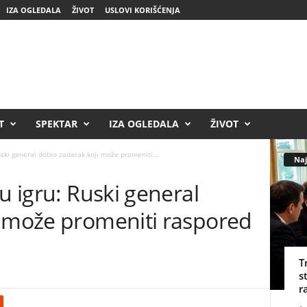
IZA OGLEDALA
ŽIVOT
USLOVI KORIŠĆENJA
T
SPEKTAR
IZA OGLEDALA
ŽIVOT
uski general dobio zadatak koji može promeniti...
Naj
u igru: Ruski general
i može promeniti raspored
T
s
r