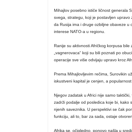
Mihajlov posebno ističe ličnost generala 
svega, strategu, koji je postavljen upravo
da Rusija ima i druge ozbiljne obaveze u o
interese NATO-a u regionu.
Ranije su aktivnosti Afričkog korpusa bile 
„vagnerovaca“ koji su bili poznati po obuc
operacije sve više odvijaju upravo kroz Af
Prema Mihajlovljevim rečima, Surovikin už
iskustveni kapital je cenjen, a popularno
Njegov zadatak u Africi nije samo taktički
zadrži podalje od posledica koje bi, kako 
njenih saveznika. U perspektivi se čak po
funkciju, ali to, bar za sada, ostaje otvore
Afrika se, očigledno, ponovo našla u sred